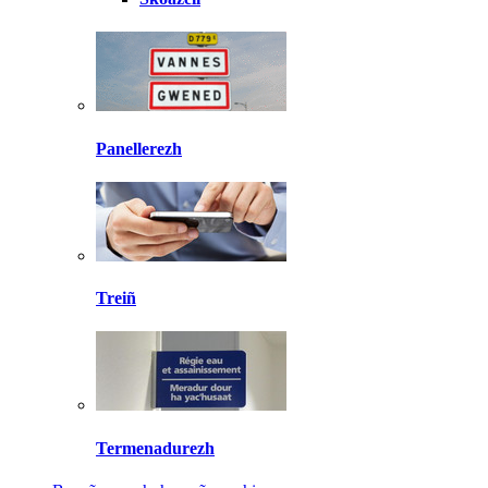
Panellerezh
Treiñ
Termenadurezh