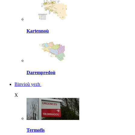
Kartennoù
Darempredoù
Binvioù yezh
X
Termofis