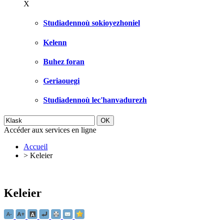
X
Studiadennoù sokioyezhoniel
Kelenn
Buhez foran
Geriaouegi
Studiadennoù lec'hanvadurezh
Accéder aux services en ligne
Accueil
>
Keleier
Keleier