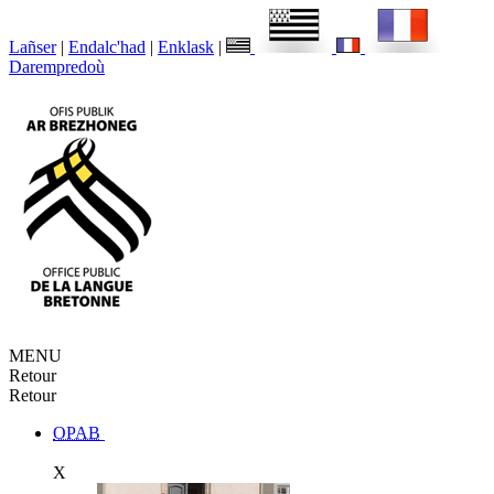
Lañser
|
Endalc'had
|
Enklask
|
Darempredoù
MENU
Retour
Retour
OPAB
X