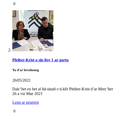
0
Pleiber-Krist a sin live 1 ar garta
Ya d'ar brezhoneg
26/05/2021
Dalc’het eo bet al lid-sinañ e ti-kêr Pleiber-Krist d’ar Merc’her
26 a viz Mae 2021
Lenn ar peurrest
0