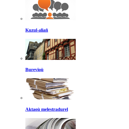
Kuzul-aliañ
Burevioù
Aktaoù melestradurel