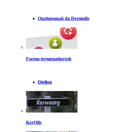
Ouzhpennañ da Dermofis
Forom termenadurezh
Dielloù
KerOfis