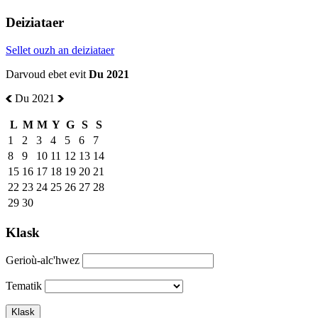
Deiziataer
Sellet ouzh an deiziataer
Darvoud ebet evit
Du 2021
Du 2021
L
M
M
Y
G
S
S
1
2
3
4
5
6
7
8
9
10
11
12
13
14
15
16
17
18
19
20
21
22
23
24
25
26
27
28
29
30
Klask
Gerioù-alc'hwez
Tematik