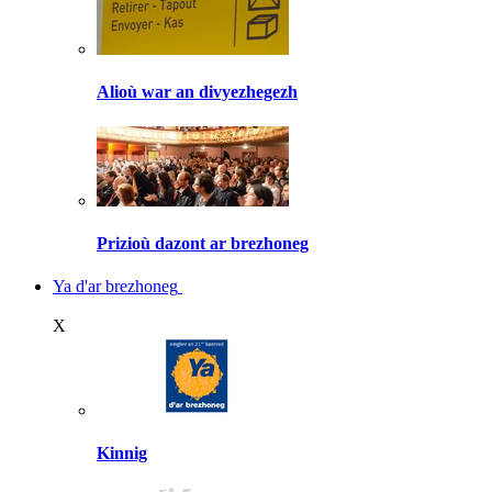
Alioù war an divyezhegezh
Prizioù dazont ar brezhoneg
Ya d'ar brezhoneg
X
Kinnig