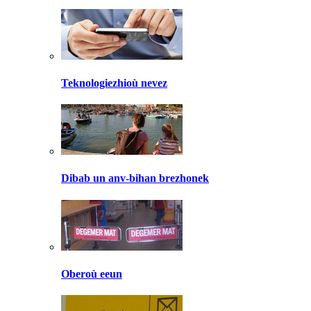
Teknologiezhioù nevez
Dibab un anv-bihan brezhonek
Oberoù eeun