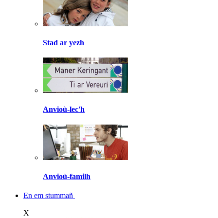
Stad ar yezh
Anvioù-lec'h
Anvioù-familh
En em stummañ
X