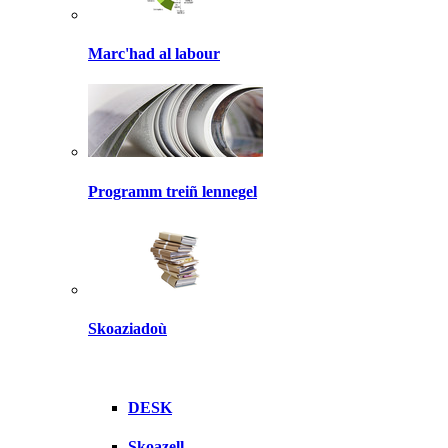
Marc'had al labour
Programm treiñ lennegel
Skoaziadoù
DESK
Skoazell