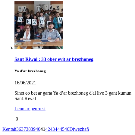
Sant-Riwal : 33 ober evit ar brezhoneg
Ya d'ar brezhoneg
16/06/2021
Sinet eo bet ar garta Ya d’ar brezhoneg d'al live 3 gant kumun
Sant-Riwal
Lenn ar peurrest
0
Kentañ
36
37
38
39
40
41
42
43
44
45
46
Diwezhañ