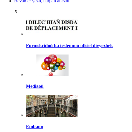
Bevañ er yezh, harpañ anezhi
X
Furmskridoù ha testennoù ofisiel divyezhek
Mediaoù
Embann