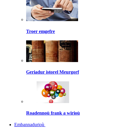
Troer emgefre
Geriadur istorel Meurgorf
Roadennoù frank a wirioù
Embannadurioù