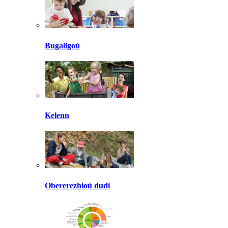
Bugaligoù
Kelenn
Obererezhioù dudi