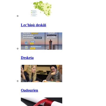
Lec'hioù deskiñ
Desketa
Oadourien