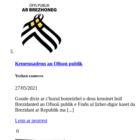
Kemennadenn an Ofisoù publik
Yezhoù rannvro
27/05/2021
Goude diviz ar c'huzul bonreizhel o deus kensinet holl
Brezidanted an Ofisoù publik e Frañs ul lizher-digor kaset da
Brezidant ar Republik ma [...]
Lenn ar peurrest
0