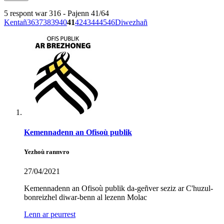
5 respont war 316 - Pajenn 41/64
Kentañ
36
37
38
39
40
41
42
43
44
45
46
Diwezhañ
Kemennadenn an Ofisoù publik
Yezhoù rannvro
27/04/2021
Kemennadenn an Ofisoù publik da-geñver seziz ar C'huzul-
bonreizhel diwar-benn al lezenn Molac
Lenn ar peurrest