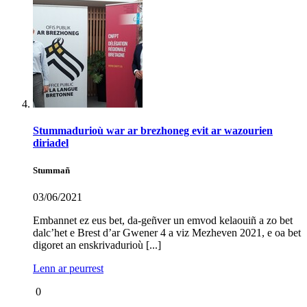
Stummadurioù war ar brezhoneg evit ar wazourien
diriadel
Stummañ
03/06/2021
Embannet ez eus bet, da-geñver un emvod kelaouiñ a zo bet
dalc’het e Brest d’ar Gwener 4 a viz Mezheven 2021, e oa bet
digoret an enskrivadurioù [...]
Lenn ar peurrest
0