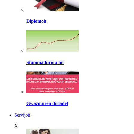
Diplomoù
Stummadurioù hir
Gwazourien diriadel
Servijoù
X