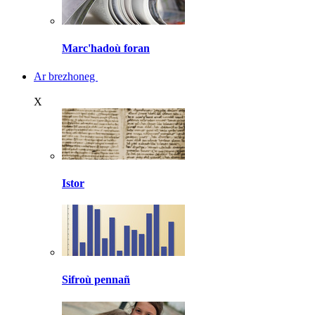
Marc'hadoù foran
Ar brezhoneg
X
Istor
Sifroù pennañ