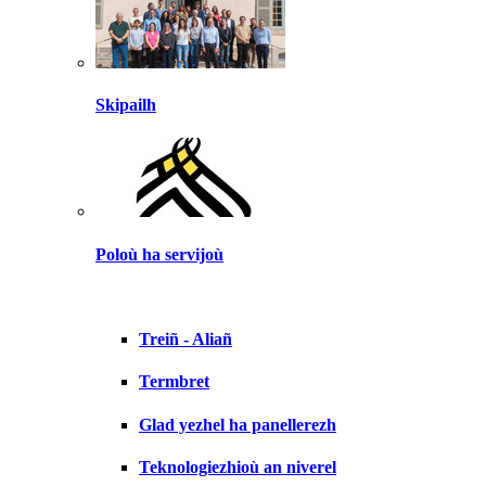
Skipailh
Poloù ha servijoù
Treiñ - Aliañ
Termbret
Glad yezhel ha panellerezh
Teknologiezhioù an niverel