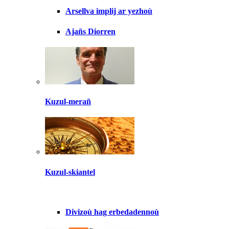
Arsellva implij ar yezhoù
Ajañs Diorren
Kuzul-merañ
Kuzul-skiantel
Divizoù hag erbedadennoù