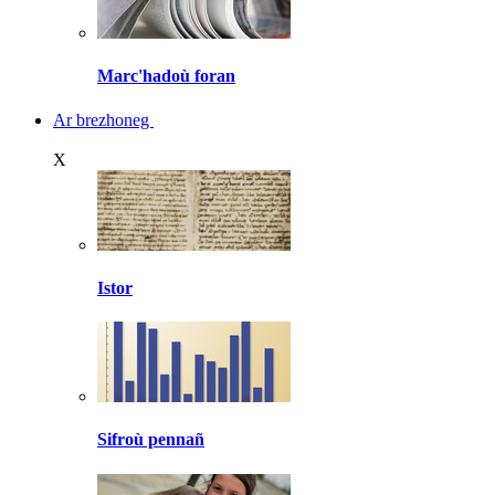
Marc'hadoù foran
Ar brezhoneg
X
Istor
Sifroù pennañ