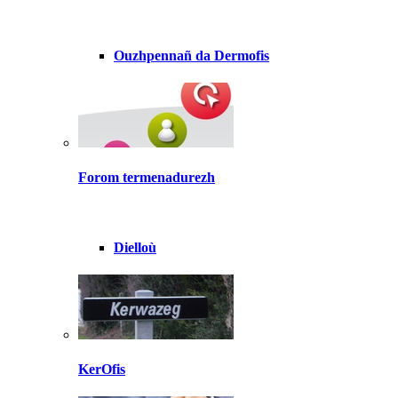
Ouzhpennañ da Dermofis
Forom termenadurezh
Dielloù
KerOfis