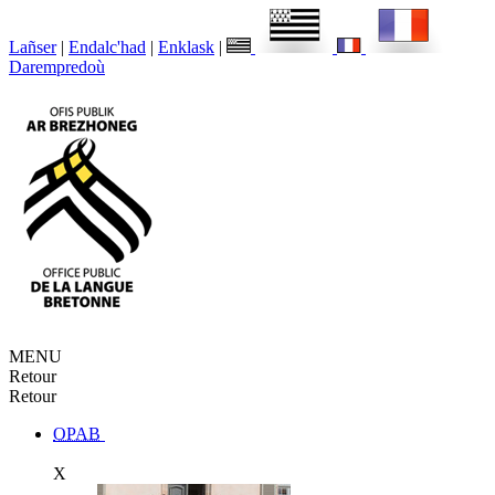
Lañser
|
Endalc'had
|
Enklask
|
Darempredoù
MENU
Retour
Retour
OPAB
X