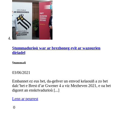
Stummadurioù war ar brezhoneg evit ar wazourien
diriadel
Stummañ
03/06/2021
Embannet ez eus bet, da-geñver un emvod kelaouiñ a zo bet
dalc’het e Brest d’ar Gwener 4 a viz Mezheven 2021, e oa bet
digoret an enskrivadurioù [...]
Lenn ar peurrest
0