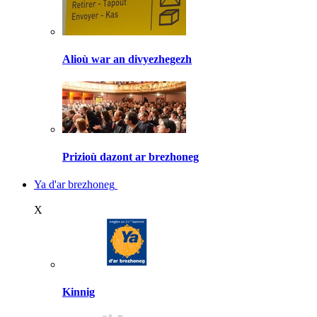
Alioù war an divyezhegezh
Prizioù dazont ar brezhoneg
Ya d'ar brezhoneg
X
Kinnig