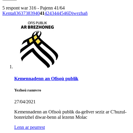
5 respont war 316 - Pajenn 41/64
Kentañ
36
37
38
39
40
41
42
43
44
45
46
Diwezhañ
Kemennadenn an Ofisoù publik
Yezhoù rannvro
27/04/2021
Kemennadenn an Ofisoù publik da-geñver seziz ar C'huzul-
bonreizhel diwar-benn al lezenn Molac
Lenn ar peurrest