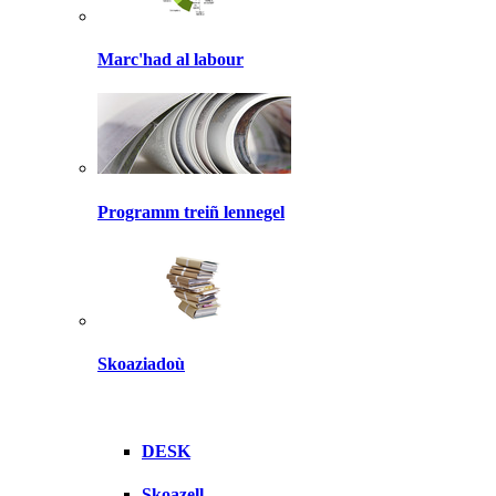
Marc'had al labour
Programm treiñ lennegel
Skoaziadoù
DESK
Skoazell