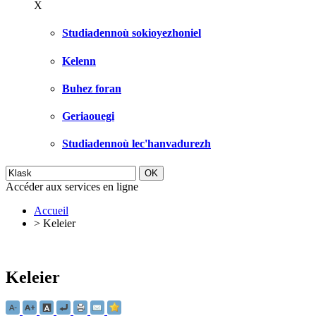
X
Studiadennoù sokioyezhoniel
Kelenn
Buhez foran
Geriaouegi
Studiadennoù lec'hanvadurezh
Accéder aux services en ligne
Accueil
>
Keleier
Keleier