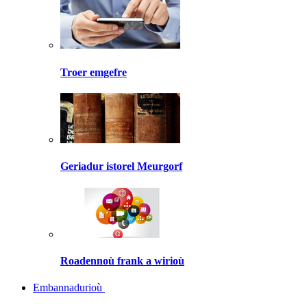
Troer emgefre
Geriadur istorel Meurgorf
Roadennoù frank a wirioù
Embannadurioù