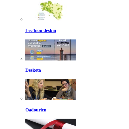
Lec'hioù deskiñ
Desketa
Oadourien