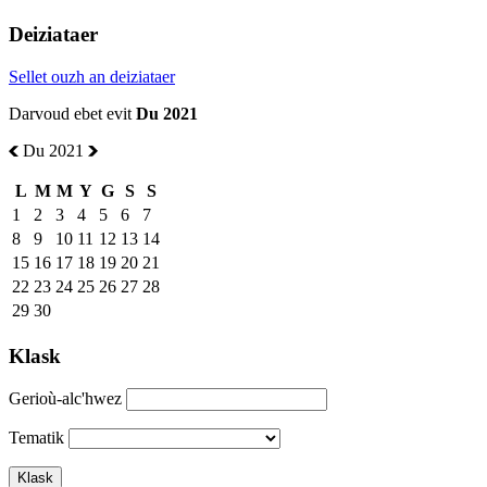
Deiziataer
Sellet ouzh an deiziataer
Darvoud ebet evit
Du 2021
Du 2021
L
M
M
Y
G
S
S
1
2
3
4
5
6
7
8
9
10
11
12
13
14
15
16
17
18
19
20
21
22
23
24
25
26
27
28
29
30
Klask
Gerioù-alc'hwez
Tematik