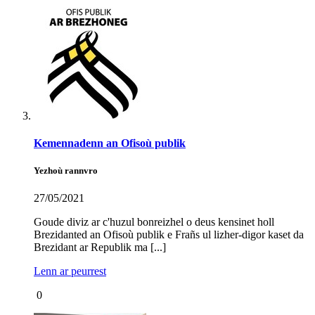
Kemennadenn an Ofisoù publik
Yezhoù rannvro
27/05/2021
Goude diviz ar c'huzul bonreizhel o deus kensinet holl
Brezidanted an Ofisoù publik e Frañs ul lizher-digor kaset da
Brezidant ar Republik ma [...]
Lenn ar peurrest
0