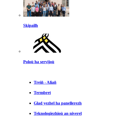
Skipailh
Poloù ha servijoù
Treiñ - Aliañ
Termbret
Glad yezhel ha panellerezh
Teknologiezhioù an niverel