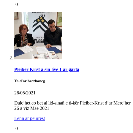
0
Pleiber-Krist a sin live 1 ar garta
Ya d'ar brezhoneg
26/05/2021
Dalc’het eo bet al lid-sinañ e ti-kêr Pleiber-Krist d’ar Merc’her
26 a viz Mae 2021
Lenn ar peurrest
0