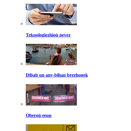
Teknologiezhioù nevez
Dibab un anv-bihan brezhonek
Oberoù eeun