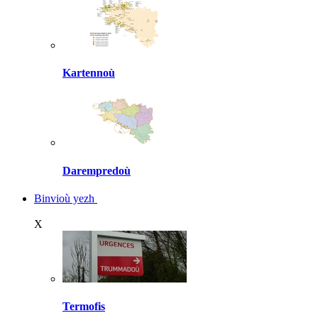
Kartennoù
Darempredoù
Binvioù yezh
X
Termofis