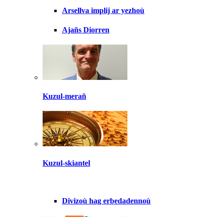
Arsellva implij ar yezhoù
Ajañs Diorren
Kuzul-merañ
Kuzul-skiantel
Divizoù hag erbedadennoù