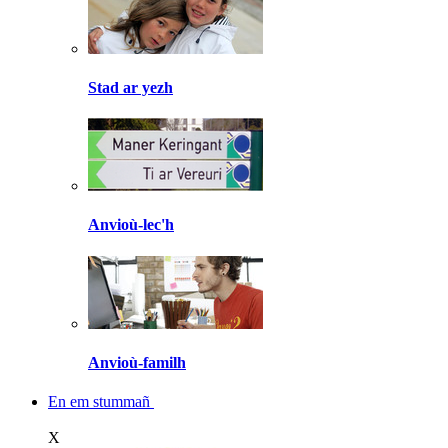
Stad ar yezh
Anvioù-lec'h
Anvioù-familh
En em stummañ
X