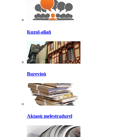
Kuzul-aliañ
Burevioù
Aktaoù melestradurel