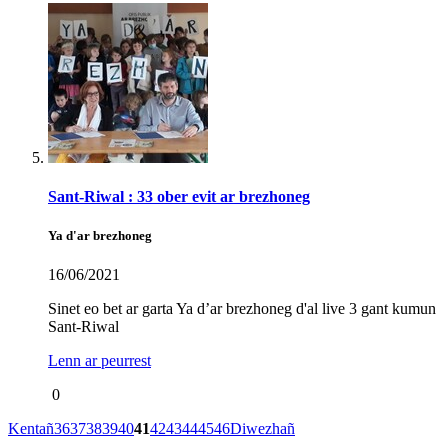
Sant-Riwal : 33 ober evit ar brezhoneg
Ya d'ar brezhoneg
16/06/2021
Sinet eo bet ar garta Ya d’ar brezhoneg d'al live 3 gant kumun
Sant-Riwal
Lenn ar peurrest
0
Kentañ
36
37
38
39
40
41
42
43
44
45
46
Diwezhañ