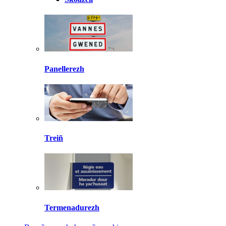
Panellerezh
Treiñ
Termenadurezh