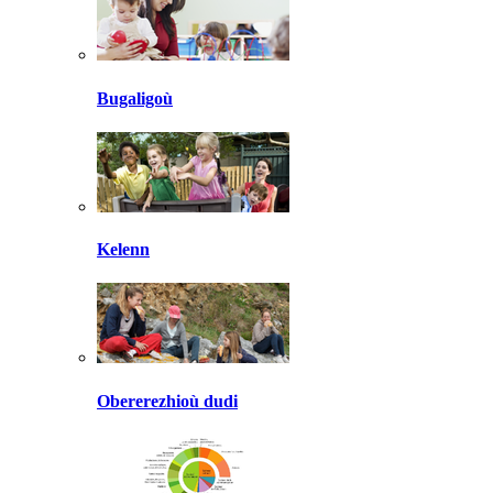
Bugaligoù
Kelenn
Obererezhioù dudi