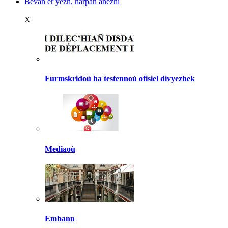
Bevañ er yezh, harpañ anezhi
X
Furmskridoù ha testennoù ofisiel divyezhek
Mediaoù
Embann