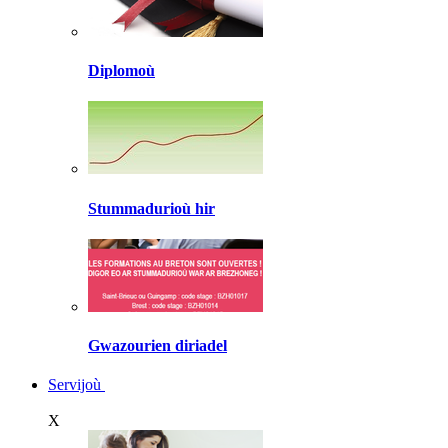
Diplomoù
Stummadurioù hir
Gwazourien diriadel
Servijoù
X