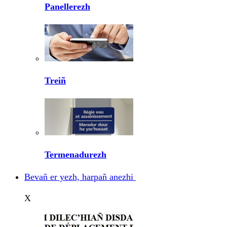
Panellerezh
Treiñ
Termenadurezh
Bevañ er yezh, harpañ anezhi
X