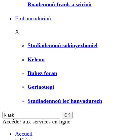
Roadennoù frank a wirioù
Embannadurioù
X
Studiadennoù sokioyezhoniel
Kelenn
Buhez foran
Geriaouegi
Studiadennoù lec'hanvadurezh
Accéder aux services en ligne
Accueil