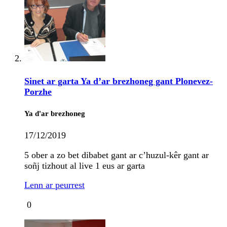
Sinet ar garta Ya d’ar brezhoneg gant Plonevez-
Porzhe
Ya d'ar brezhoneg
17/12/2019
5 ober a zo bet dibabet gant ar c’huzul-kêr gant ar
soñj tizhout al live 1 eus ar garta
Lenn ar peurrest
0