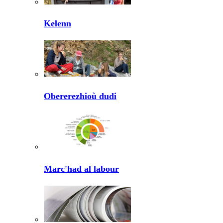
Kelenn
Obererezhioù dudi
Marc'had al labour