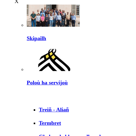
X
Skipailh
Poloù ha servijoù
Treiñ - Aliañ
Termbret