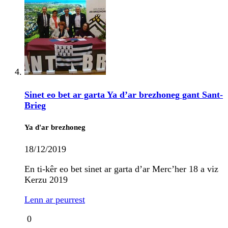
Sinet eo bet ar garta Ya d’ar brezhoneg gant Sant-
Brieg
Ya d'ar brezhoneg
18/12/2019
En ti-kêr eo bet sinet ar garta d’ar Merc’her 18 a viz
Kerzu 2019
Lenn ar peurrest
0