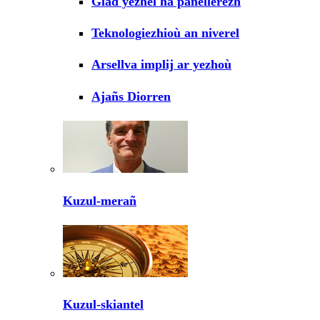
Glad yezhel ha panellerezh
Teknologiezhioù an niverel
Arsellva implij ar yezhoù
Ajañs Diorren
Kuzul-merañ
Kuzul-skiantel