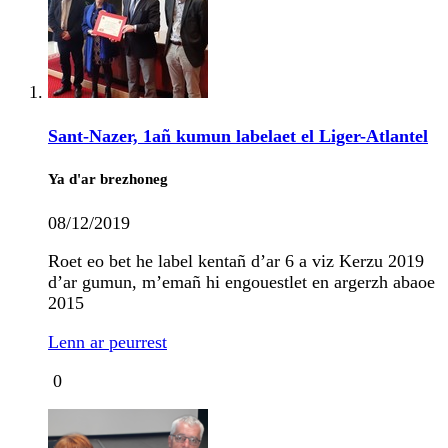
Sant-Nazer, 1añ kumun labelaet el Liger-Atlantel
Ya d'ar brezhoneg
08/12/2019
Roet eo bet he label kentañ d’ar 6 a viz Kerzu 2019
d’ar gumun, m’emañ hi engouestlet en argerzh abaoe
2015
Lenn ar peurrest
0