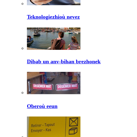
Teknologiezhioù nevez
Dibab un anv-bihan brezhonek
Oberoù eeun