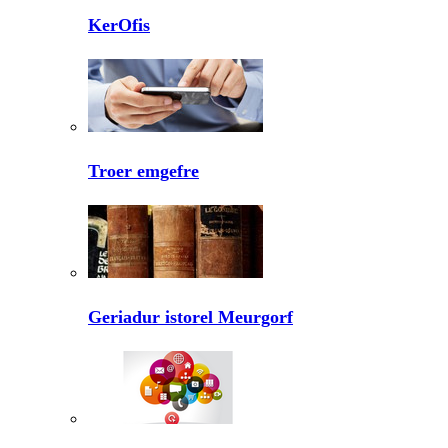
KerOfis
Troer emgefre
Geriadur istorel Meurgorf