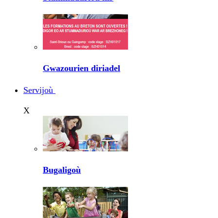
Gwazourien diriadel
Servijoù
X
Bugaligoù