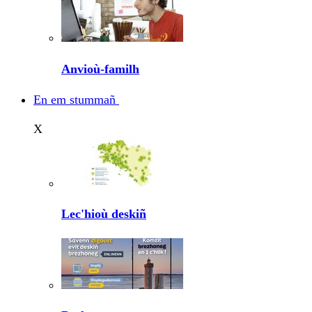
Anvioù-familh
En em stummañ
X
Lec'hioù deskiñ