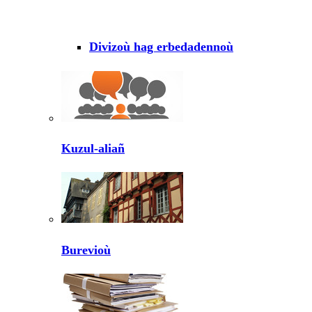
Divizoù hag erbedadennoù
Kuzul-aliañ
Burevioù