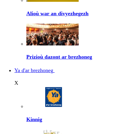
Alioù war an divyezhegezh
Prizioù dazont ar brezhoneg
Ya d'ar brezhoneg
X
Kinnig