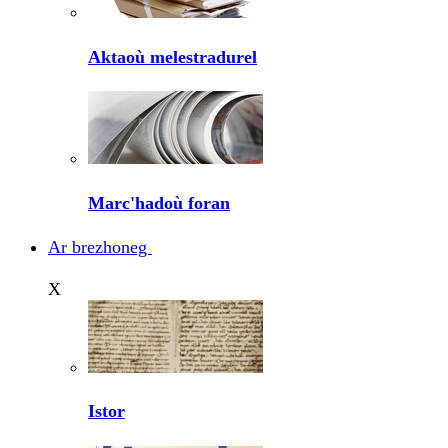
Aktaoù melestradurel
Marc'hadoù foran
Ar brezhoneg
X
Istor