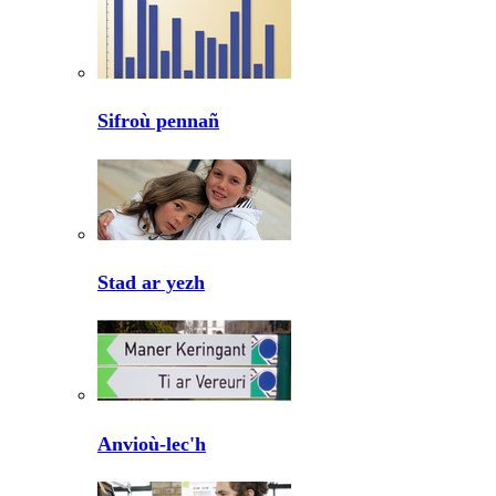
Sifroù pennañ
Stad ar yezh
Anvioù-lec'h