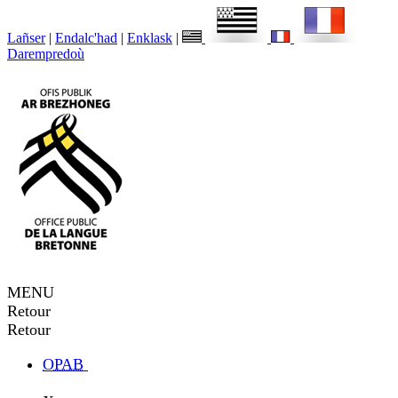
Lañser
|
Endalc'had
|
Enklask
|
Darempredoù
MENU
Retour
Retour
OPAB