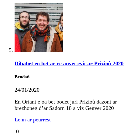
Dibabet eo bet ar re anvet evit ar Prizioù 2020
Brudañ
24/01/2020
En Oriant e oa bet bodet juri Prizioù dazont ar
brezhoneg d’ar Sadorn 18 a viz Genver 2020
Lenn ar peurrest
0