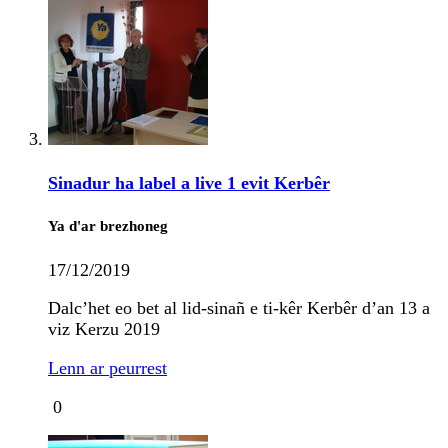
Sinadur ha label a live 1 evit Kerbêr
Ya d'ar brezhoneg
17/12/2019
Dalc’het eo bet al lid-sinañ e ti-kêr Kerbêr d’an 13 a
viz Kerzu 2019
Lenn ar peurrest
0