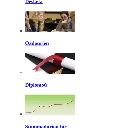
Desketa
Oadourien
Diplomoù
Stummadurioù hir