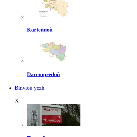
Kartennoù
Darempredoù
Binvioù yezh
X