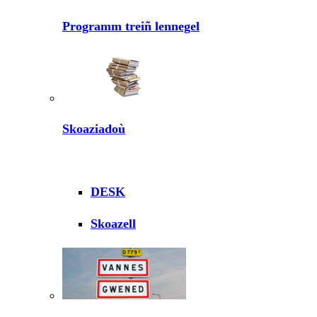
Programm treiñ lennegel
Skoaziadoù
DESK
Skoazell