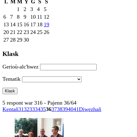
L
M
M
Y
G
S
S
1
2
3
4
5
6
7
8
9
10
11
12
13
14
15
16
17
18
19
20
21
22
23
24
25
26
27
28
29
30
Klask
Gerioù-alc'hwez
Tematik
5 respont war 316 - Pajenn 36/64
Kentañ
31
32
33
34
35
36
37
38
39
40
41
Diwezhañ