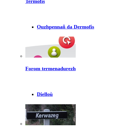
Termofis
Ouzhpennañ da Dermofis
Forom termenadurezh
Dielloù