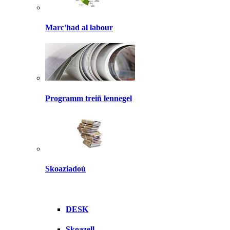
Marc'had al labour
Programm treiñ lennegel
Skoaziadoù
DESK
Skoazell