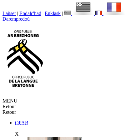
Lañser
|
Endalc'had
|
Enklask
|
Darempredoù
MENU
Retour
Retour
OPAB
X