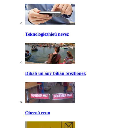
Teknologiezhioù nevez
Dibab un anv-bihan brezhonek
Oberoù eeun