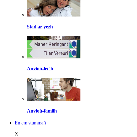
Stad ar yezh
Anvioù-lec'h
Anvioù-familh
En em stummañ
X