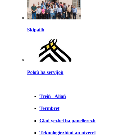
Skipailh
Poloù ha servijoù
Treiñ - Aliañ
Termbret
Glad yezhel ha panellerezh
Teknologiezhioù an niverel