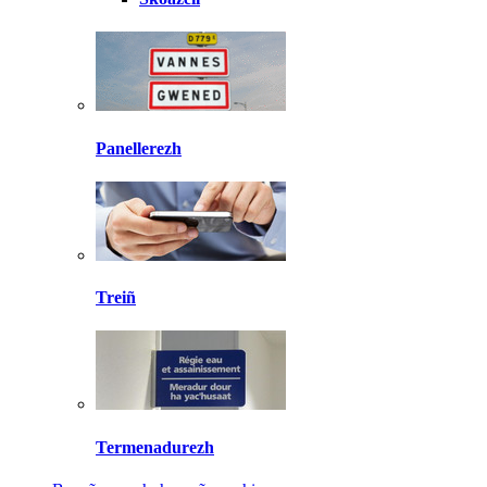
Panellerezh
Treiñ
Termenadurezh