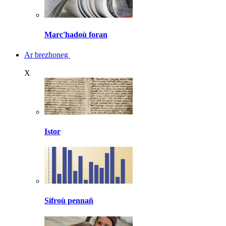
Marc'hadoù foran
Ar brezhoneg
X
Istor
Sifroù pennañ