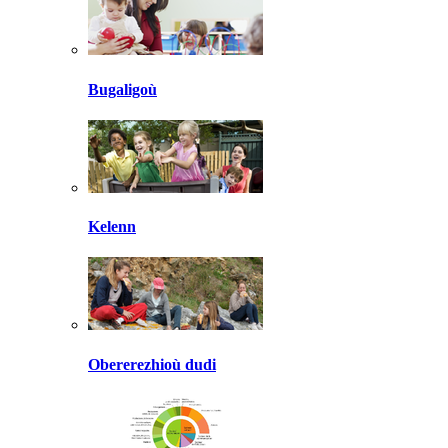
Bugaligoù
Kelenn
Obererezhioù dudi