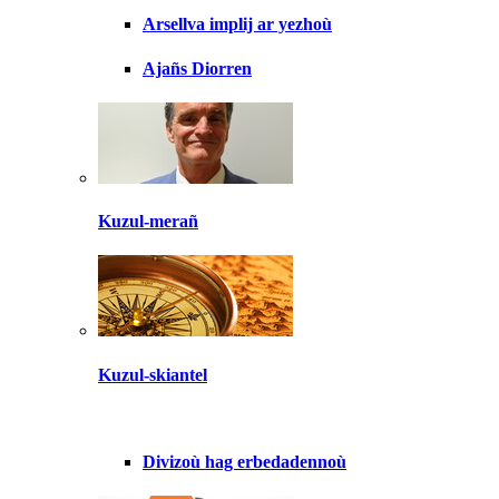
Arsellva implij ar yezhoù
Ajañs Diorren
Kuzul-merañ
Kuzul-skiantel
Divizoù hag erbedadennoù