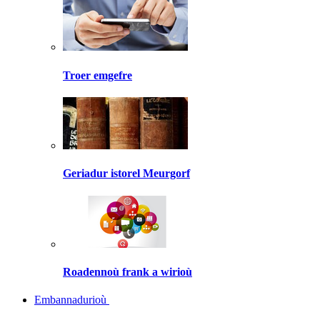
Troer emgefre
Geriadur istorel Meurgorf
Roadennoù frank a wirioù
Embannadurioù