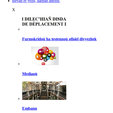
Bevañ er yezh, harpañ anezhi
X
Furmskridoù ha testennoù ofisiel divyezhek
Mediaoù
Embann