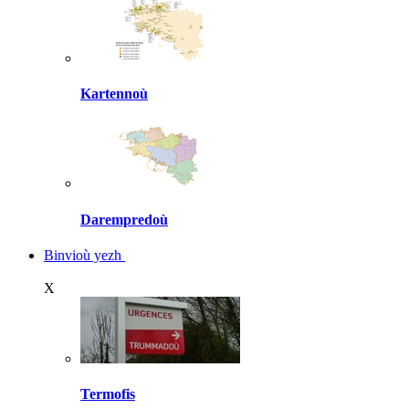
Kartennoù
Darempredoù
Binvioù yezh
X
Termofis