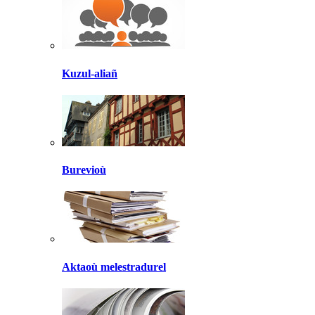
Kuzul-aliañ
Burevioù
Aktaoù melestradurel