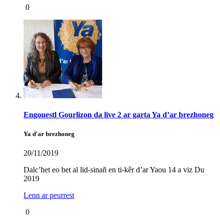
0
Engouestl Gourlizon da live 2 ar garta Ya d’ar brezhoneg
Ya d'ar brezhoneg
20/11/2019
Dalc’het eo bet al lid-sinañ en ti-kêr d’ar Yaou 14 a viz Du
2019
Lenn ar peurrest
0