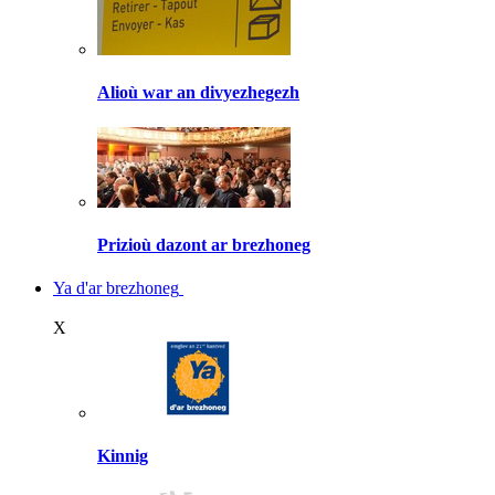
Alioù war an divyezhegezh
Prizioù dazont ar brezhoneg
Ya d'ar brezhoneg
X
Kinnig