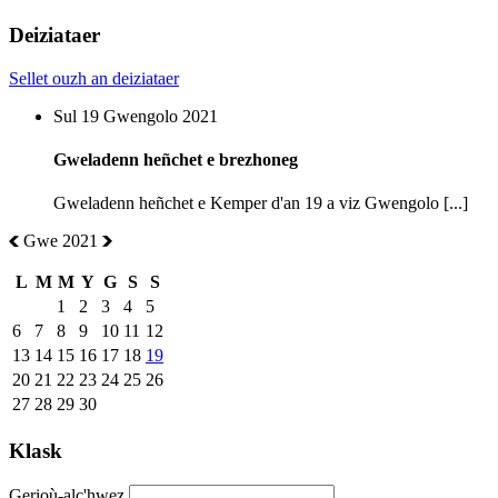
Deiziataer
Sellet ouzh an deiziataer
Sul 19 Gwengolo 2021
Gweladenn heñchet e brezhoneg
Gweladenn heñchet e Kemper d'an 19 a viz Gwengolo [...]
Gwe 2021
L
M
M
Y
G
S
S
1
2
3
4
5
6
7
8
9
10
11
12
13
14
15
16
17
18
19
20
21
22
23
24
25
26
27
28
29
30
Klask
Gerioù-alc'hwez