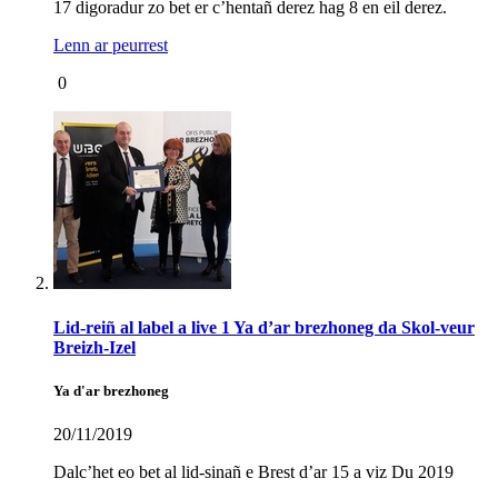
17 digoradur zo bet er c’hentañ derez hag 8 en eil derez.
Lenn ar peurrest
0
Lid-reiñ al label a live 1 Ya d’ar brezhoneg da Skol-veur
Breizh-Izel
Ya d'ar brezhoneg
20/11/2019
Dalc’het eo bet al lid-sinañ e Brest d’ar 15 a viz Du 2019