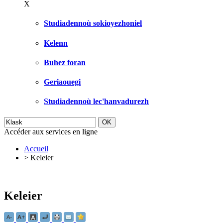
X
Studiadennoù sokioyezhoniel
Kelenn
Buhez foran
Geriaouegi
Studiadennoù lec'hanvadurezh
Accéder aux services en ligne
Accueil
>
Keleier
Keleier