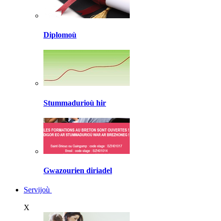
Diplomoù
Stummadurioù hir
Gwazourien diriadel
Servijoù
X