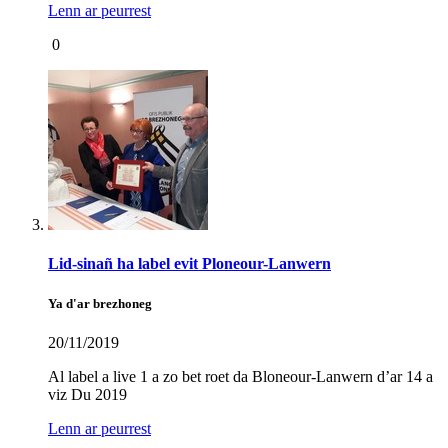
Lenn ar peurrest
0
Lid-sinañ ha label evit Ploneour-Lanwern
Ya d'ar brezhoneg
20/11/2019
Al label a live 1 a zo bet roet da Bloneour-Lanwern d’ar 14 a
viz Du 2019
Lenn ar peurrest