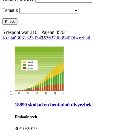
Tematik
5 respont war 316 - Pajenn 35/64
Kentañ
30
31
32
33
34
35
36
37
38
39
40
Diwezhañ
18890 skoliad en hentadoù divyezhek
Deskadurezh
30/10/2019