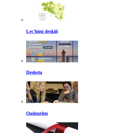
Lec'hioù deskiñ
Desketa
Oadourien