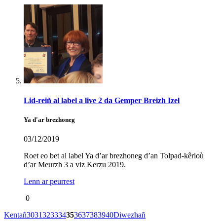
Lid-reiñ al label a live 2 da Gemper Breizh Izel
Ya d'ar brezhoneg
03/12/2019
Roet eo bet al label Ya d’ar brezhoneg d’an Tolpad-kêrioù
d’ar Meurzh 3 a viz Kerzu 2019.
Lenn ar peurrest
0
Kentañ
30
31
32
33
34
35
36
37
38
39
40
Diwezhañ