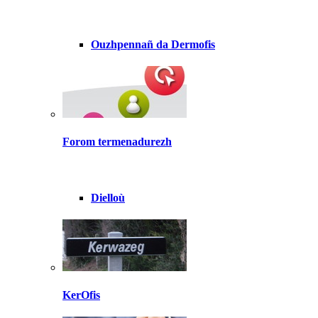
Ouzhpennañ da Dermofis
Forom termenadurezh
Dielloù
KerOfis