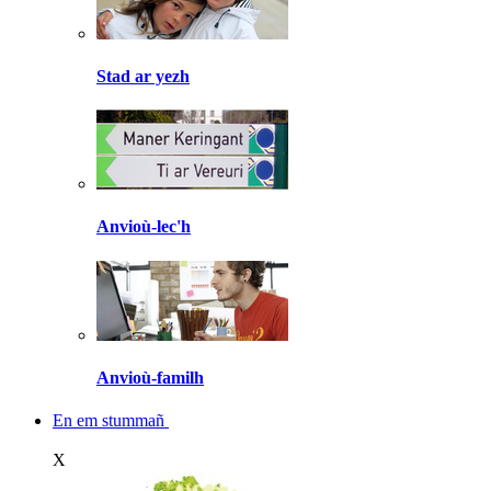
Stad ar yezh
Anvioù-lec'h
Anvioù-familh
En em stummañ
X