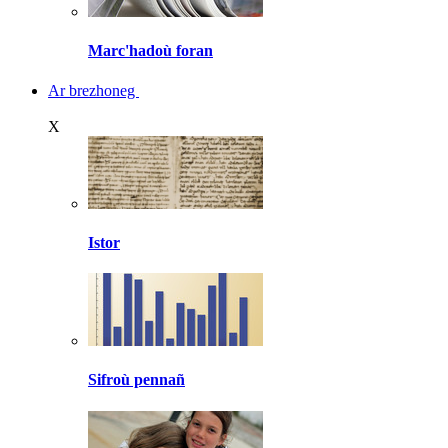
Marc'hadoù foran
Ar brezhoneg
X
Istor
Sifroù pennañ