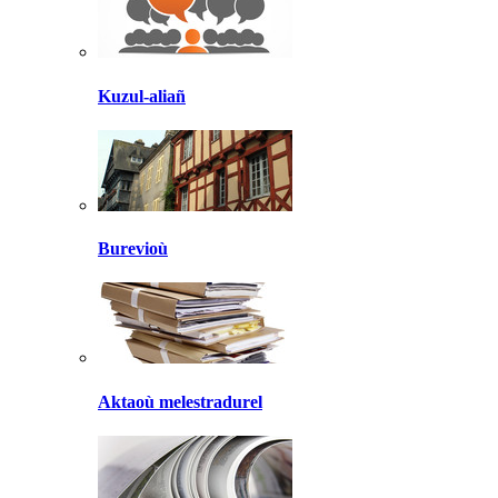
Kuzul-aliañ
Burevioù
Aktaoù melestradurel