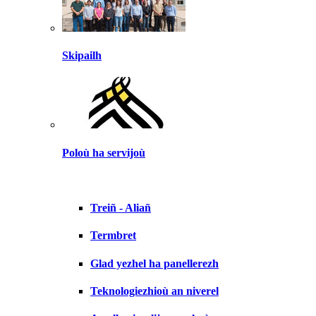
Skipailh
Poloù ha servijoù
Treiñ - Aliañ
Termbret
Glad yezhel ha panellerezh
Teknologiezhioù an niverel