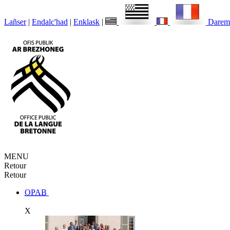
Lañser
|
Endalc'had
|
Enklask
|
Darem
MENU
Retour
Retour
OPAB
X