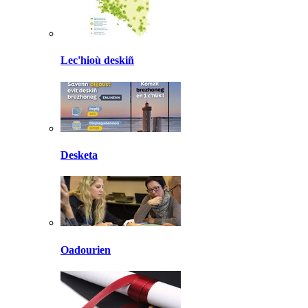
Lec'hioù deskiñ
Desketa
Oadourien