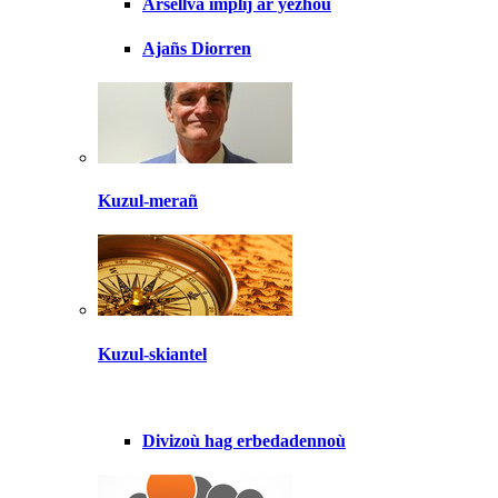
Arsellva implij ar yezhoù
Ajañs Diorren
Kuzul-merañ
Kuzul-skiantel
Divizoù hag erbedadennoù