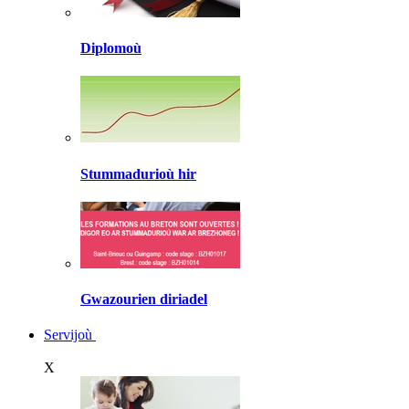
Diplomoù
Stummadurioù hir
Gwazourien diriadel
Servijoù
X