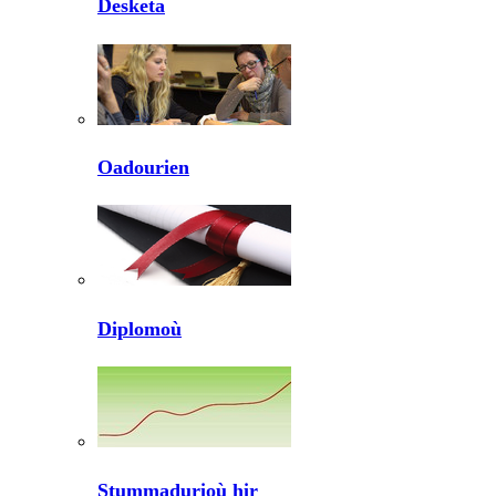
Desketa
Oadourien
Diplomoù
Stummadurioù hir