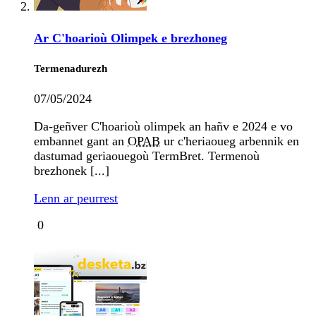
Ar C'hoarioù Olimpek e brezhoneg
Termenadurezh
07/05/2024
Da-geñver C'hoarioù olimpek an hañv e 2024 e vo
embannet gant an
OPAB
ur c'heriaoueg arbennik en
dastumad geriaouegoù TermBret. Termenoù
brezhonek [...]
Lenn ar peurrest
0