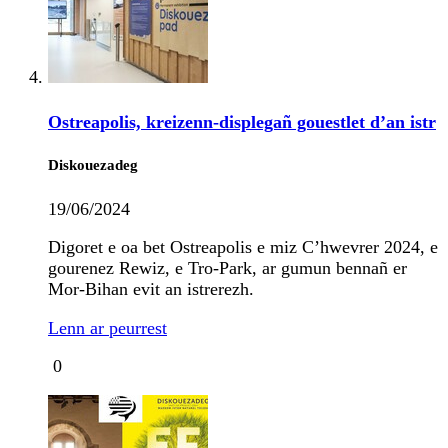
Ostreapolis, kreizenn-displegañ gouestlet d’an istr
Diskouezadeg
19/06/2024
Digoret e oa bet Ostreapolis e miz C’hwevrer 2024, e
gourenez Rewiz, e Tro-Park, ar gumun bennañ er
Mor-Bihan evit an istrerezh.
Lenn ar peurrest
0