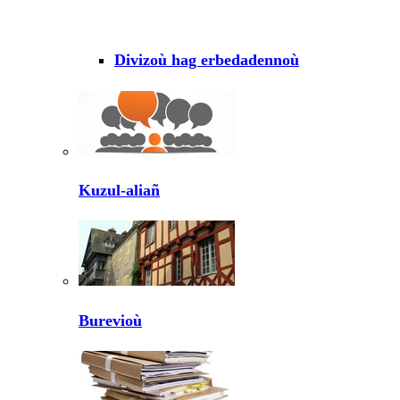
Divizoù hag erbedadennoù
Kuzul-aliañ
Burevioù