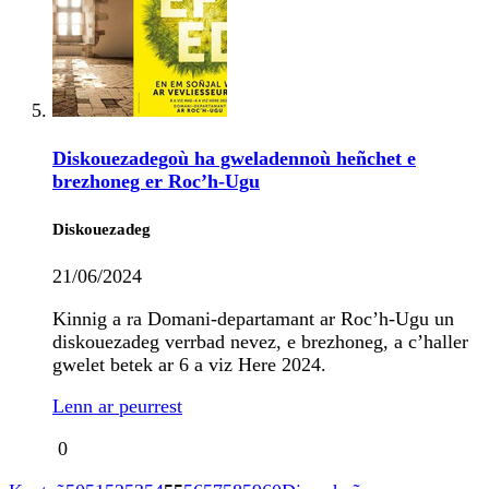
Diskouezadegoù ha gweladennoù heñchet e
brezhoneg er Roc’h-Ugu
Diskouezadeg
21/06/2024
Kinnig a ra Domani-departamant ar Roc’h-Ugu un
diskouezadeg verrbad nevez, e brezhoneg, a c’haller
gwelet betek ar 6 a viz Here 2024.
Lenn ar peurrest
0