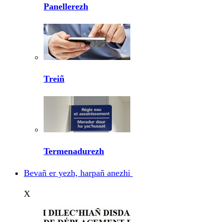
Panellerezh
Treiñ
Termenadurezh
Bevañ er yezh, harpañ anezhi
X