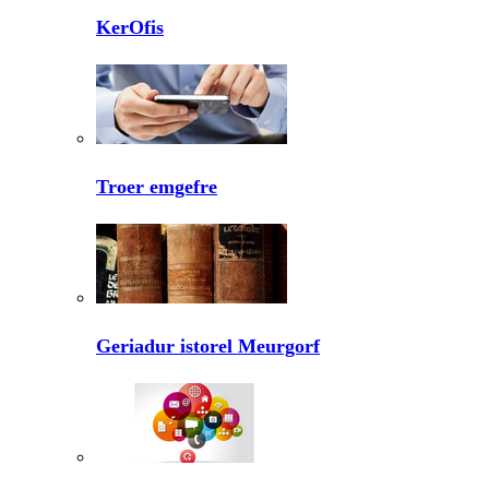
KerOfis
Troer emgefre
Geriadur istorel Meurgorf