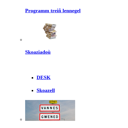
Programm treiñ lennegel
Skoaziadoù
DESK
Skoazell