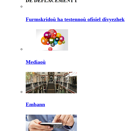
Furmskridoù ha testennoù ofisiel divyezhek
Mediaoù
Embann