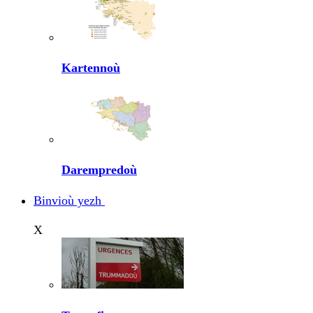
Kartennoù
Darempredoù
Binvioù yezh
X