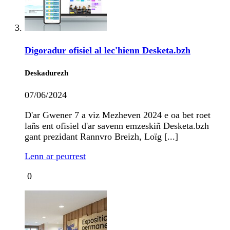
Digoradur ofisiel al lec'hienn Desketa.bzh
Deskadurezh
07/06/2024
D'ar Gwener 7 a viz Mezheven 2024 e oa bet roet
lañs ent ofisiel d'ar savenn emzeskiñ Desketa.bzh
gant prezidant Rannvro Breizh, Loïg [...]
Lenn ar peurrest
0