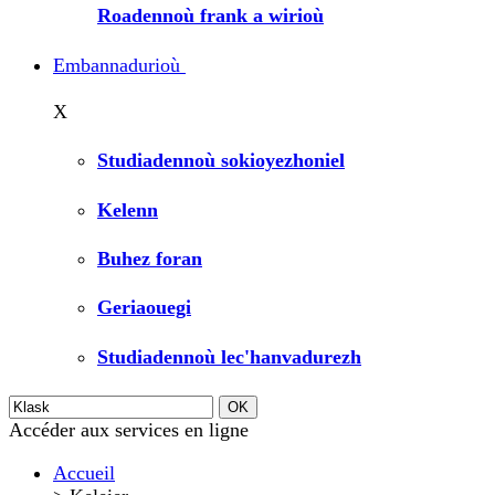
Roadennoù frank a wirioù
Embannadurioù
X
Studiadennoù sokioyezhoniel
Kelenn
Buhez foran
Geriaouegi
Studiadennoù lec'hanvadurezh
Accéder aux services en ligne
Accueil