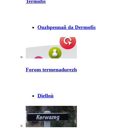
Termofis
Ouzhpennañ da Dermofis
Forom termenadurezh
Dielloù