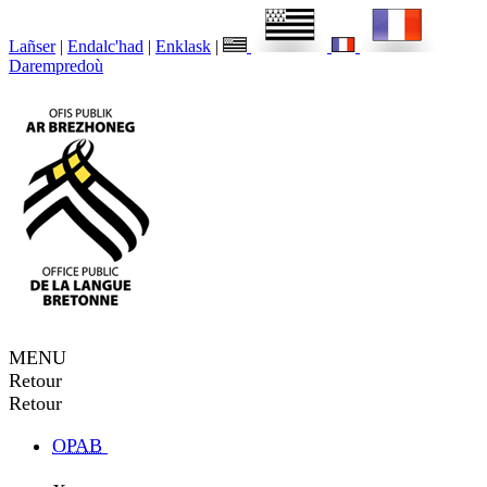
Lañser
|
Endalc'had
|
Enklask
|
Darempredoù
MENU
Retour
Retour
OPAB