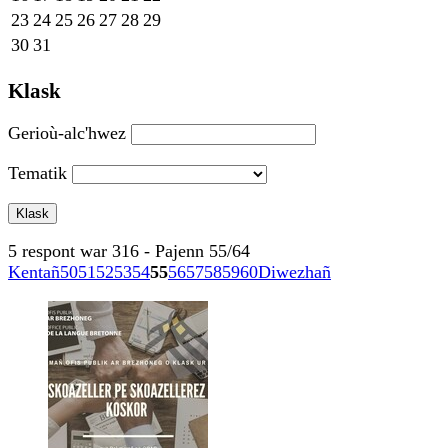
23
24
25
26
27
28
29
30
31
Klask
Gerioù-alc'hwez
Tematik
5 respont war 316 - Pajenn 55/64
Kentañ
50
51
52
53
54
55
56
57
58
59
60
Diwezhañ