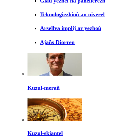
Glad yezhel ha panellerezh
Teknologiezhioù an niverel
Arsellva implij ar yezhoù
Ajañs Diorren
Kuzul-merañ
Kuzul-skiantel