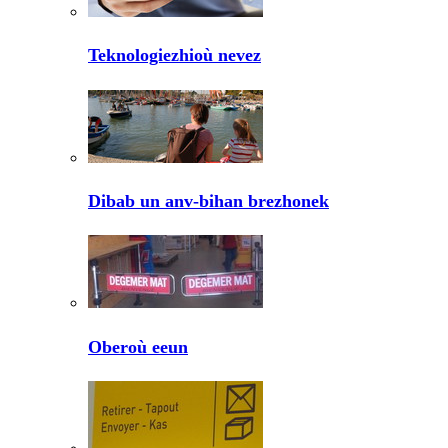
Teknologiezhioù nevez
Dibab un anv-bihan brezhonek
Oberoù eeun