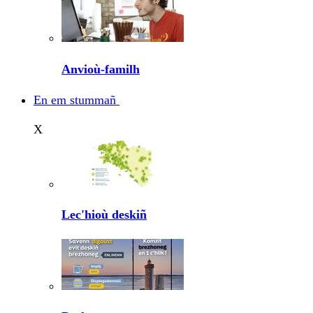
Anvioù-familh
En em stummañ
X
Lec'hioù deskiñ