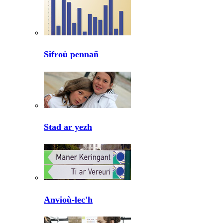
Sifroù pennañ
Stad ar yezh
Anvioù-lec'h