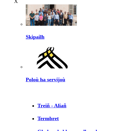
X
Skipailh
Poloù ha servijoù
Treiñ - Aliañ
Termbret