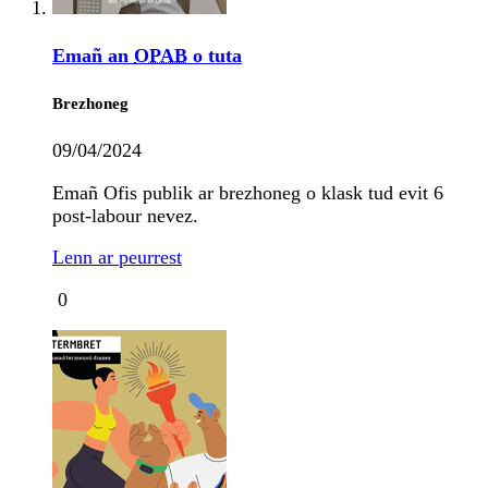
Emañ an
OPAB
o tuta
Brezhoneg
09/04/2024
Emañ Ofis publik ar brezhoneg o klask tud evit 6
post-labour nevez.
Lenn ar peurrest
0