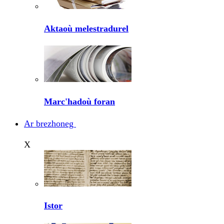
Aktaoù melestradurel
Marc'hadoù foran
Ar brezhoneg
X
Istor