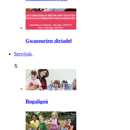
Gwazourien diriadel
Servijoù
X
Bugaligoù