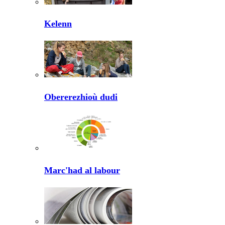
Kelenn
Obererezhioù dudi
Marc'had al labour