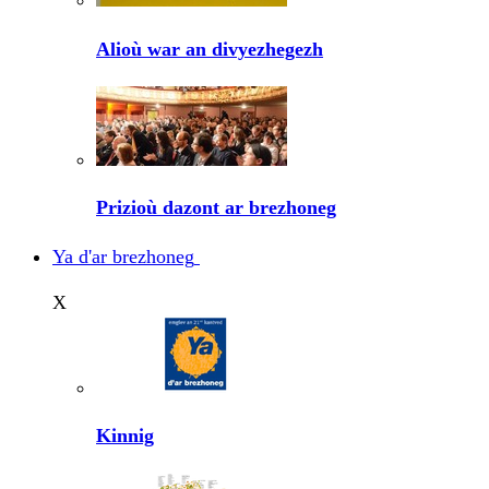
Alioù war an divyezhegezh
Prizioù dazont ar brezhoneg
Ya d'ar brezhoneg
X
Kinnig