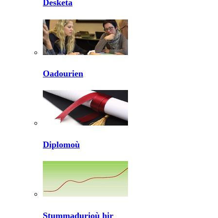
Desketa
Oadourien
Diplomoù
Stummadurioù hir