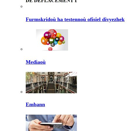
Furmskridoù ha testennoù ofisiel divyezhek
Mediaoù
Embann