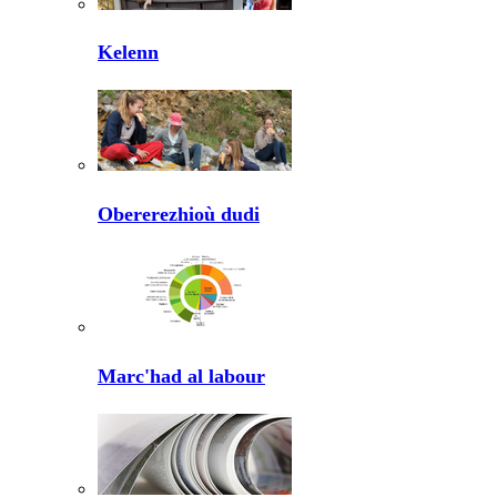
Kelenn
Obererezhioù dudi
Marc'had al labour