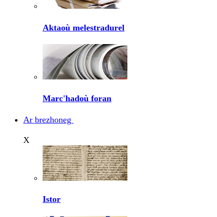
Aktaoù melestradurel
Marc'hadoù foran
Ar brezhoneg
X
Istor