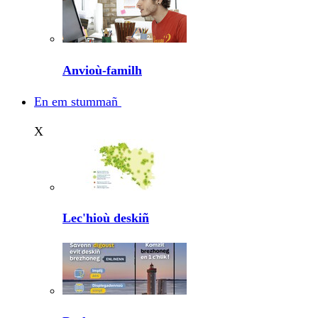
Anvioù-familh
En em stummañ
X
Lec'hioù deskiñ