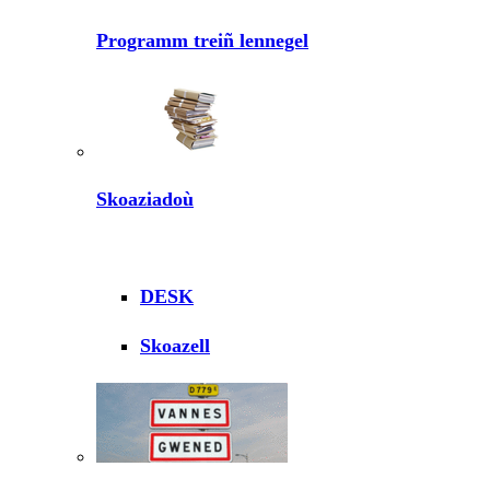
Programm treiñ lennegel
Skoaziadoù
DESK
Skoazell