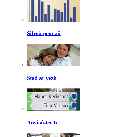
Sifroù pennañ
Stad ar yezh
Anvioù-lec'h