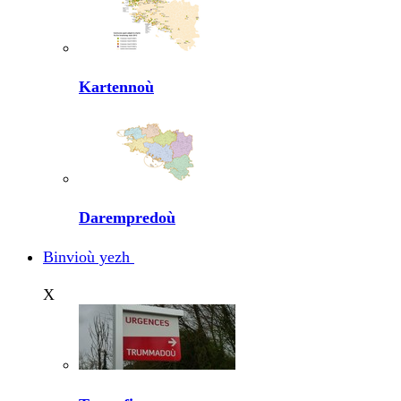
Kartennoù
Darempredoù
Binvioù yezh
X