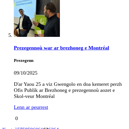
Prezegennoù war ar brezhoneg e Montréal
Prezegenn
09/10/2025
D'ar Yaou 25 a viz Gwengolo en doa kemeret perzh
Ofis Publik ar Brezhoneg e prezegennoù aozet e
Skol-veur Montréal
Lenn ar peurrest
0