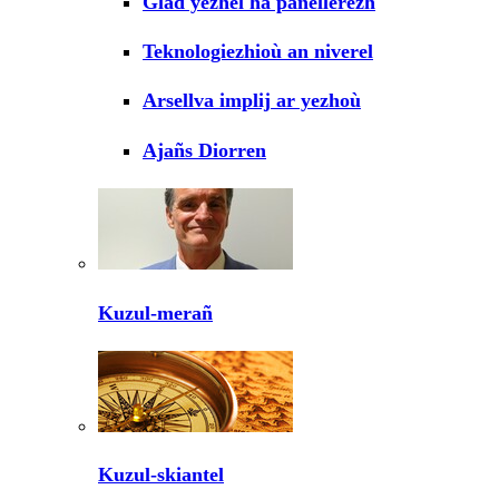
Glad yezhel ha panellerezh
Teknologiezhioù an niverel
Arsellva implij ar yezhoù
Ajañs Diorren
Kuzul-merañ
Kuzul-skiantel