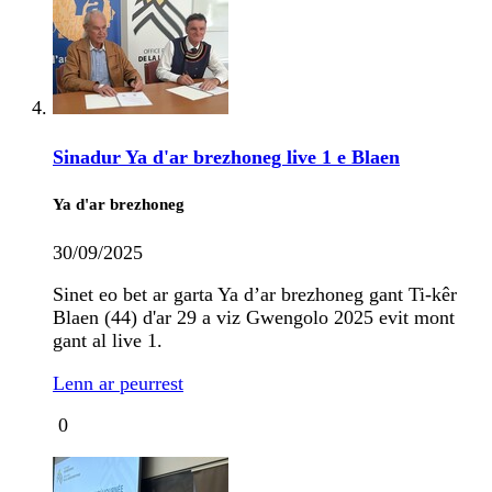
Sinadur Ya d'ar brezhoneg live 1 e Blaen
Ya d'ar brezhoneg
30/09/2025
Sinet eo bet ar garta Ya d’ar brezhoneg gant Ti-kêr
Blaen (44) d'ar 29 a viz Gwengolo 2025 evit mont
gant al live 1.
Lenn ar peurrest
0