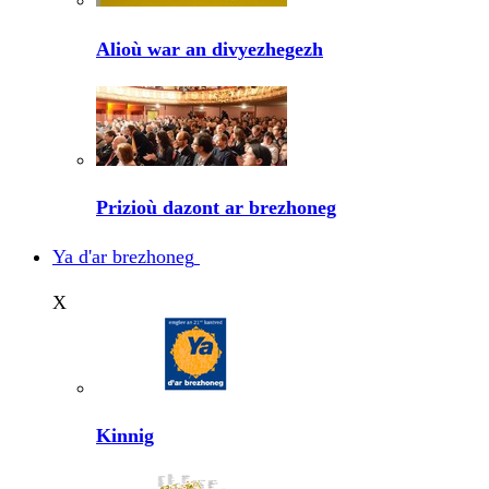
Alioù war an divyezhegezh
Prizioù dazont ar brezhoneg
Ya d'ar brezhoneg
X
Kinnig