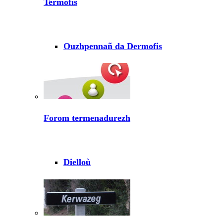
Termofis
Ouzhpennañ da Dermofis
Forom termenadurezh
Dielloù