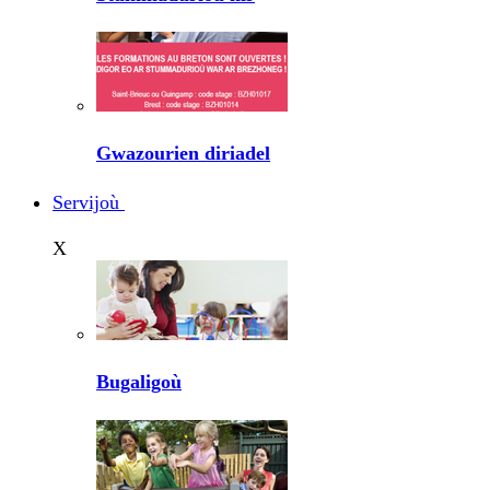
Gwazourien diriadel
Servijoù
X
Bugaligoù