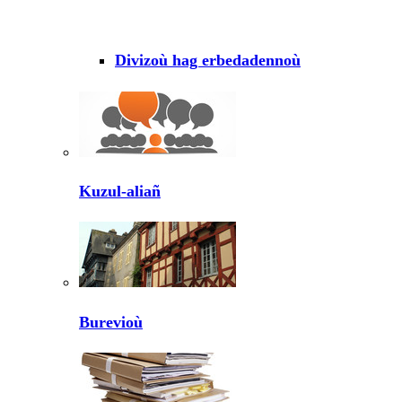
Divizoù hag erbedadennoù
Kuzul-aliañ
Burevioù