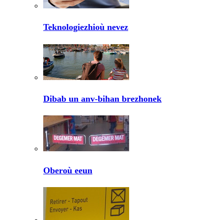
Teknologiezhioù nevez
Dibab un anv-bihan brezhonek
Oberoù eeun