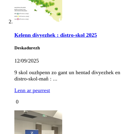
Kelenn divyezhek : distro-skol 2025
Deskadurezh
12/09/2025
9 skol ouzhpenn zo gant un hentad divyezhek en
distro-skol-mañ : ...
Lenn ar peurrest
0