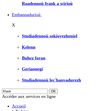
Roadennoù frank a wirioù
Embannadurioù
X
Studiadennoù sokioyezhoniel
Kelenn
Buhez foran
Geriaouegi
Studiadennoù lec'hanvadurezh
Accéder aux services en ligne
Accueil