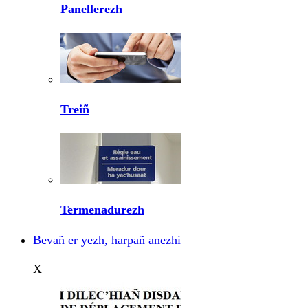
Panellerezh
Treiñ
Termenadurezh
Bevañ er yezh, harpañ anezhi
X