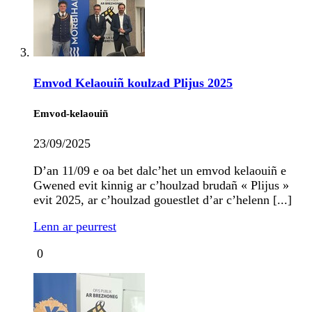
Emvod Kelaouiñ koulzad Plijus 2025
Emvod-kelaouiñ
23/09/2025
D’an 11/09 e oa bet dalc’het un emvod kelaouiñ e
Gwened evit kinnig ar c’houlzad brudañ « Plijus »
evit 2025, ar c’houlzad gouestlet d’ar c’helenn [...]
Lenn ar peurrest
0