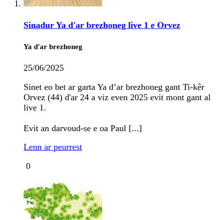
Sinadur Ya d'ar brezhoneg live 1 e Orvez
Ya d'ar brezhoneg
25/06/2025
Sinet eo bet ar garta Ya d’ar brezhoneg gant Ti-kêr
Orvez (44) d'ar 24 a viz even 2025 evit mont gant al
live 1.
Evit an darvoud-se e oa Paul [...]
Lenn ar peurrest
0