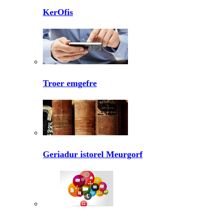
KerOfis
Troer emgefre
Geriadur istorel Meurgorf