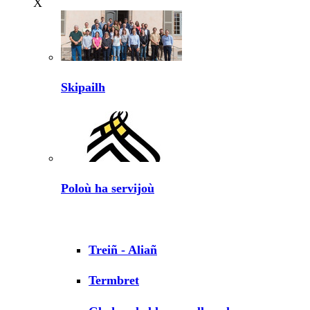
X
Skipailh
Poloù ha servijoù
Treiñ - Aliañ
Termbret