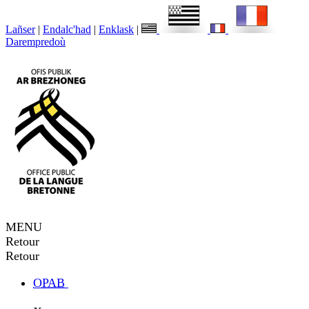
Lañser
|
Endalc'had
|
Enklask
|
Darempredoù
MENU
Retour
Retour
OPAB