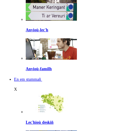
Anvioù-lec'h
Anvioù-familh
En em stummañ
X
Lec'hioù deskiñ