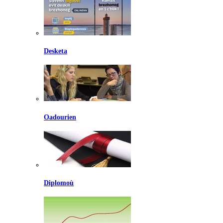
Desketa
Oadourien
Diplomoù