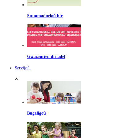
Stummadurioù hir
Gwazourien diriadel
Servijoù
X
Bugaligoù