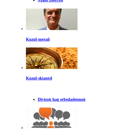
Ajañs Diorren
Kuzul-merañ
Kuzul-skiantel
Divizoù hag erbedadennoù