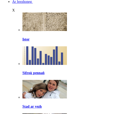
Ar brezhoneg
X
Istor
Sifroù pennañ
Stad ar yezh