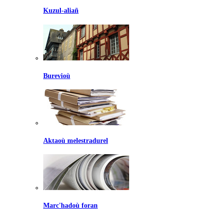
Kuzul-aliañ
Burevioù
Aktaoù melestradurel
Marc'hadoù foran