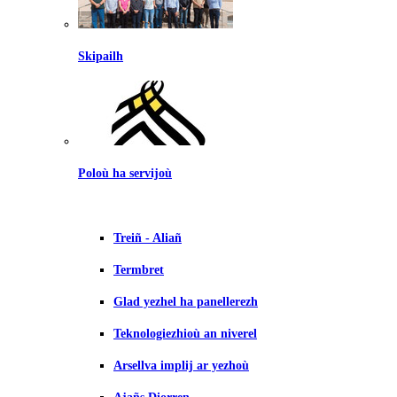
Skipailh
Poloù ha servijoù
Treiñ - Aliañ
Termbret
Glad yezhel ha panellerezh
Teknologiezhioù an niverel
Arsellva implij ar yezhoù