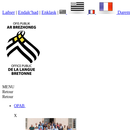
Lañser
|
Endalc'had
|
Enklask
|
Darem
MENU
Retour
Retour
OPAB
X