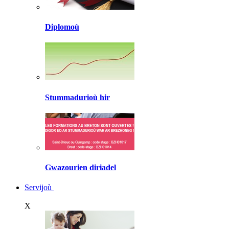
Diplomoù
Stummadurioù hir
Gwazourien diriadel
Servijoù
X