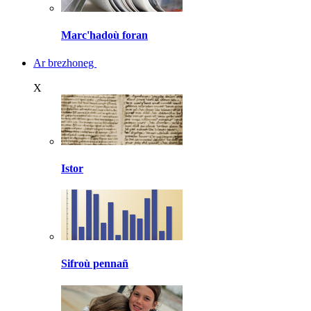
Marc'hadoù foran
Ar brezhoneg
X
Istor
Sifroù pennañ