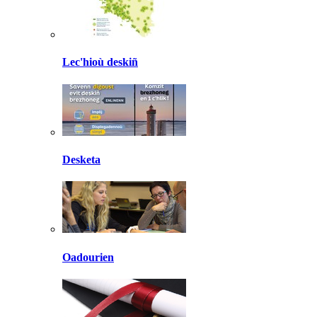
Lec'hioù deskiñ
Desketa
Oadourien