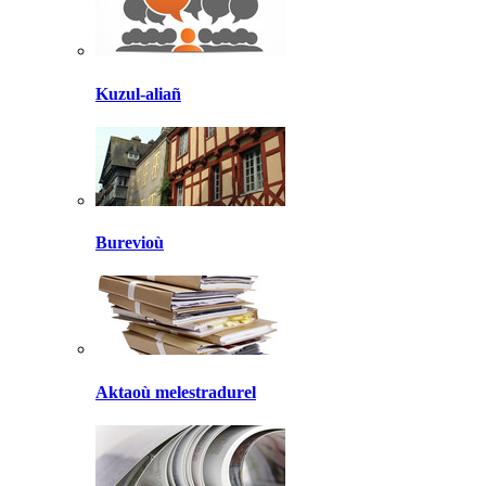
Kuzul-aliañ
Burevioù
Aktaoù melestradurel