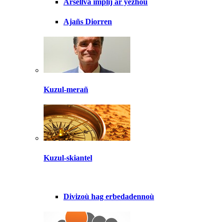
Arsellva implij ar yezhoù
Ajañs Diorren
Kuzul-merañ
Kuzul-skiantel
Divizoù hag erbedadennoù