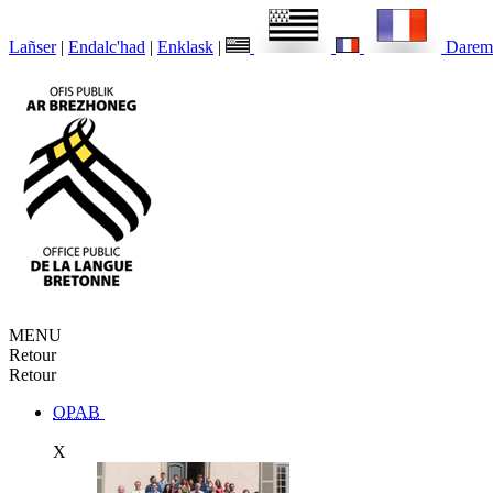
Lañser
|
Endalc'had
|
Enklask
|
Darem
MENU
Retour
Retour
OPAB
X