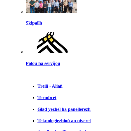
Skipailh
Poloù ha servijoù
Treiñ - Aliañ
Termbret
Glad yezhel ha panellerezh
Teknologiezhioù an niverel