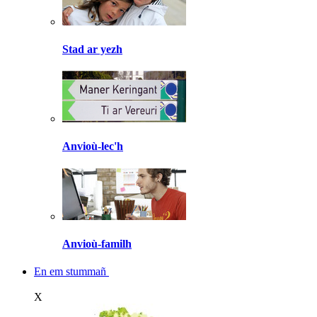
Stad ar yezh
Anvioù-lec'h
Anvioù-familh
En em stummañ
X