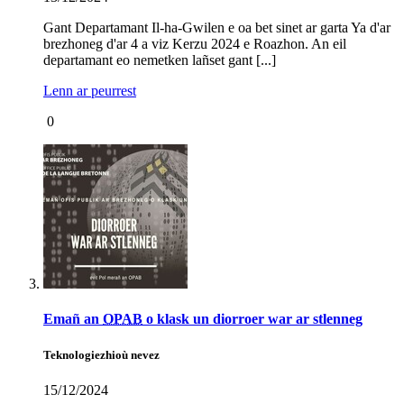
Gant Departamant Il-ha-Gwilen e oa bet sinet ar garta Ya d'ar
brezhoneg d'ar 4 a viz Kerzu 2024 e Roazhon. An eil
departamant eo nemetken lañset gant [...]
Lenn ar peurrest
0
Emañ an
OPAB
o klask un diorroer war ar stlenneg
Teknologiezhioù nevez
15/12/2024