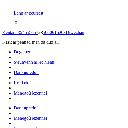
Lenn ar peurrest
0
Kentañ
53
54
55
56
57
58
59
60
61
62
63
Diwezhañ
Kasit ar pennad-mañ da dud all
Degemer
|
Steuñvenn al lec'hienn
|
Darempredoù
|
Kredadoù
|
Menegoù lezennel
|
Darempredoù
|
Menegoù lezennel
|