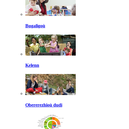
Bugaligoù
Kelenn
Obererezhioù dudi