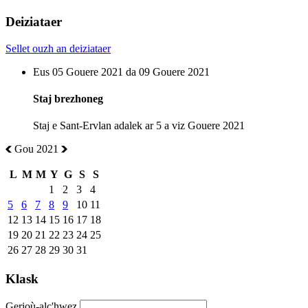
Deiziataer
Sellet ouzh an deiziataer
Eus 05 Gouere 2021 da 09 Gouere 2021
Staj brezhoneg
Staj e Sant-Ervlan adalek ar 5 a viz Gouere 2021
Gou 2021
L
M
M
Y
G
S
S
1
2
3
4
5
6
7
8
9
10
11
12
13
14
15
16
17
18
19
20
21
22
23
24
25
26
27
28
29
30
31
Klask
Gerioù-alc'hwez