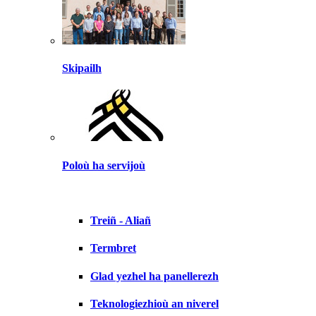
Skipailh
Poloù ha servijoù
Treiñ - Aliañ
Termbret
Glad yezhel ha panellerezh
Teknologiezhioù an niverel