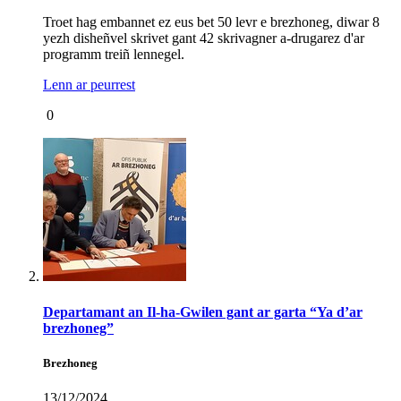
Troet hag embannet ez eus bet 50 levr e brezhoneg, diwar 8
yezh disheñvel skrivet gant 42 skrivagner a-drugarez d'ar
programm treiñ lennegel.
Lenn ar peurrest
0
Departamant an Il-ha-Gwilen gant ar garta “Ya d’ar
brezhoneg”
Brezhoneg
13/12/2024