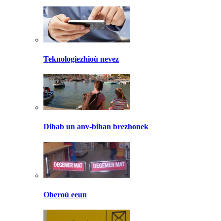
Teknologiezhioù nevez
Dibab un anv-bihan brezhonek
Oberoù eeun