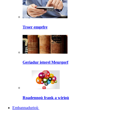
Troer emgefre
Geriadur istorel Meurgorf
Roadennoù frank a wirioù
Embannadurioù