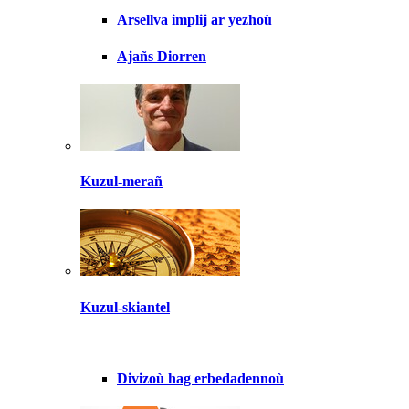
Arsellva implij ar yezhoù
Ajañs Diorren
Kuzul-merañ
Kuzul-skiantel
Divizoù hag erbedadennoù