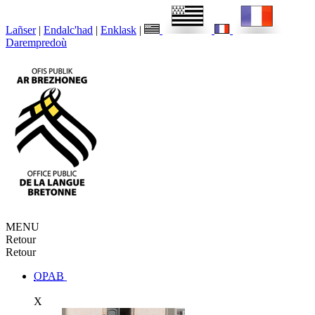
Lañser
|
Endalc'had
|
Enklask
|
Darempredoù
MENU
Retour
Retour
OPAB
X