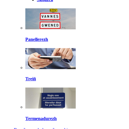
Panellerezh
Treiñ
Termenadurezh