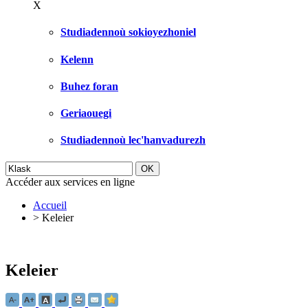
X
Studiadennoù sokioyezhoniel
Kelenn
Buhez foran
Geriaouegi
Studiadennoù lec'hanvadurezh
Accéder aux services en ligne
Accueil
>
Keleier
Keleier