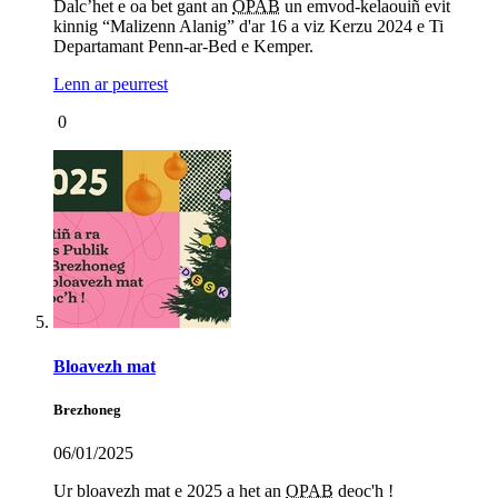
Dalc’het e oa bet gant an
OPAB
un emvod-kelaouiñ evit
kinnig “Malizenn Alanig” d'ar 16 a viz Kerzu 2024 e Ti
Departamant Penn-ar-Bed e Kemper.
Lenn ar peurrest
0
Bloavezh mat
Brezhoneg
06/01/2025
Ur bloavezh mat e 2025 a het an
OPAB
deoc'h !