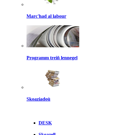
Marc'had al labour
Programm treiñ lennegel
Skoaziadoù
DESK
Skoazell