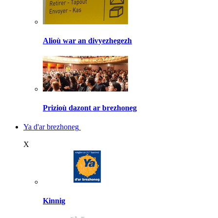
Alioù war an divyezhegezh
Prizioù dazont ar brezhoneg
Ya d'ar brezhoneg
X
Kinnig