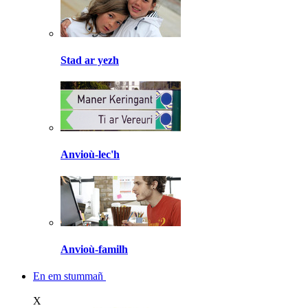
Stad ar yezh
Anvioù-lec'h
Anvioù-familh
En em stummañ
X