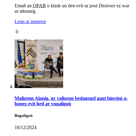
Emañ an
OPAB
o klask un den evit ur post Diorroer·ez war
ar stlenneg.
Lenn ar peurrest
0
Malizenn Alanig, ur valizenn bedagogel gant binvioù a-
bouez evit bed ar vugaligoù
Bugaligoù
16/12/2024