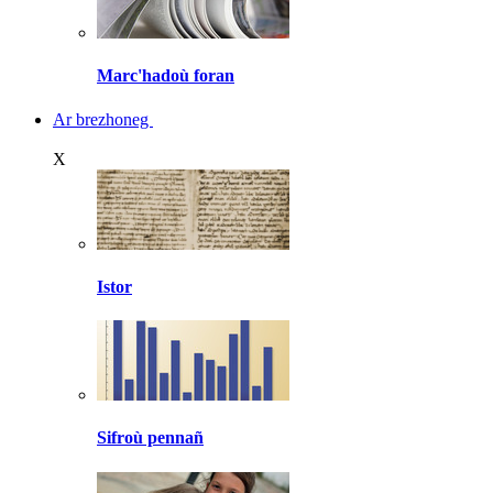
Marc'hadoù foran
Ar brezhoneg
X
Istor
Sifroù pennañ