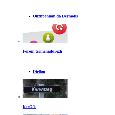
Ouzhpennañ da Dermofis
Forom termenadurezh
Dielloù
KerOfis