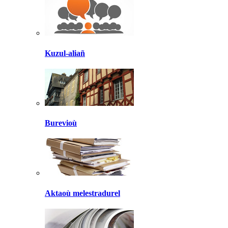
Kuzul-aliañ
Burevioù
Aktaoù melestradurel