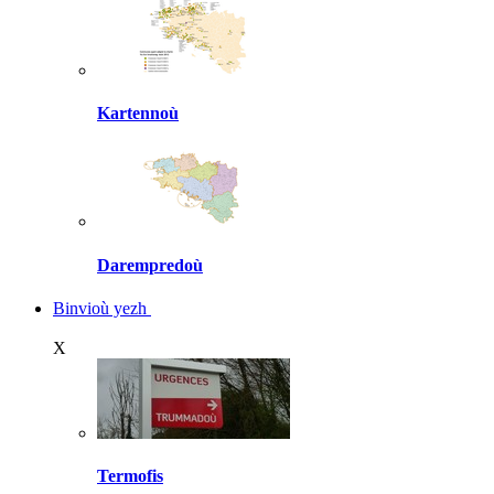
Kartennoù
Darempredoù
Binvioù yezh
X
Termofis