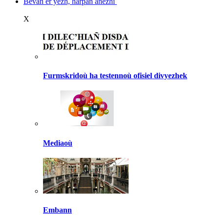
Bevañ er yezh, harpañ anezhi
X
Furmskridoù ha testennoù ofisiel divyezhek
Mediaoù
Embann