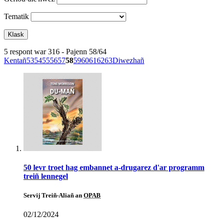
Tematik
5 respont war 316 - Pajenn 58/64
Kentañ
53
54
55
56
57
58
59
60
61
62
63
Diwezhañ
50 levr troet hag embannet a-drugarez d'ar programm
treiñ lennegel
Servij Treiñ-Aliañ an
OPAB
02/12/2024