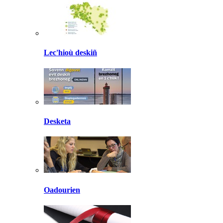
Lec'hioù deskiñ
Desketa
Oadourien