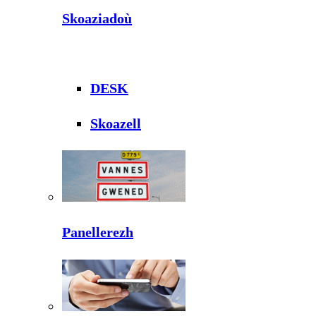
Skoaziadoù
DESK
Skoazell
Panellerezh