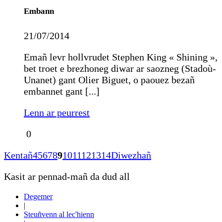
Embann
21/07/2014
Emañ levr hollvrudet Stephen King « Shining »,
bet troet e brezhoneg diwar ar saozneg (Stadoù-
Unanet) gant Olier Biguet, o paouez bezañ
embannet gant [...]
Lenn ar peurrest
0
Kentañ
4
5
6
7
8
9
10
11
12
13
14
Diwezhañ
Kasit ar pennad-mañ da dud all
Degemer
|
Steuñvenn al lec'hienn