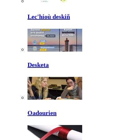
Lec'hioù deskiñ
Desketa
Oadourien