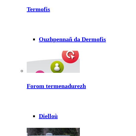
Termofis
Ouzhpennañ da Dermofis
Forom termenadurezh
Dielloù