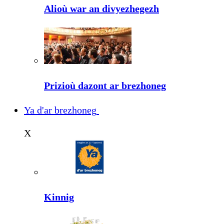
Alioù war an divyezhegezh
Prizioù dazont ar brezhoneg
Ya d'ar brezhoneg
X
Kinnig