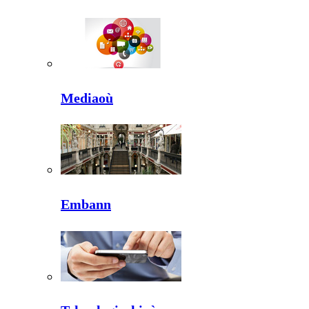
Mediaoù
Embann