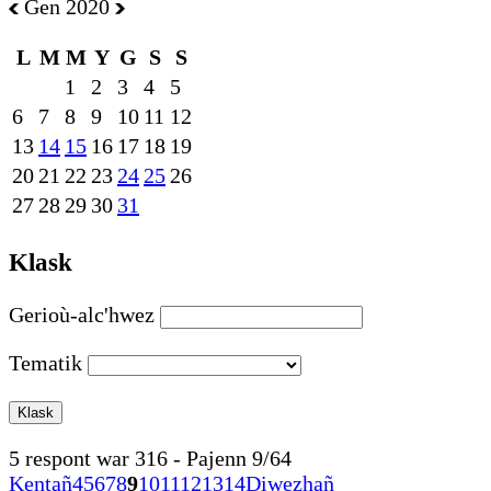
Gen 2020
L
M
M
Y
G
S
S
1
2
3
4
5
6
7
8
9
10
11
12
13
14
15
16
17
18
19
20
21
22
23
24
25
26
27
28
29
30
31
Klask
Gerioù-alc'hwez
Tematik
5 respont war 316 - Pajenn 9/64
Kentañ
4
5
6
7
8
9
10
11
12
13
14
Diwezhañ