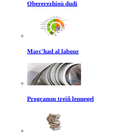
Obererezhioù dudi
Marc'had al labour
Programm treiñ lennegel