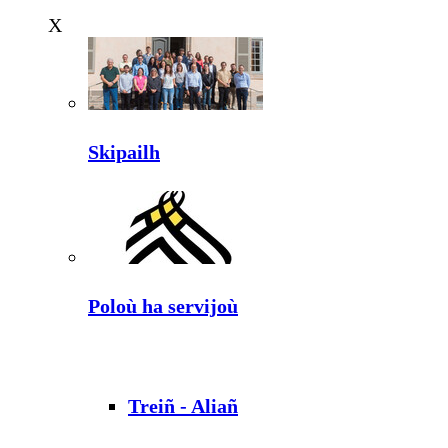
X
Skipailh
Poloù ha servijoù
Treiñ - Aliañ