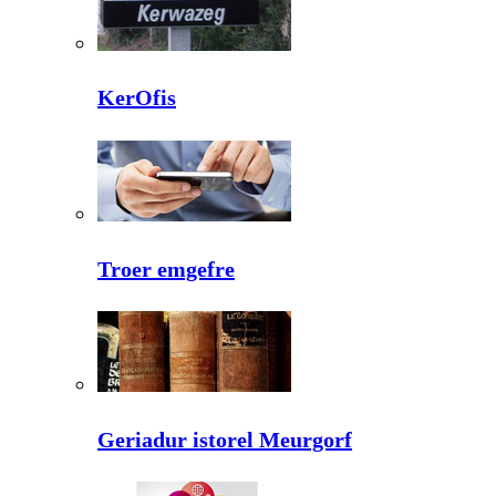
KerOfis
Troer emgefre
Geriadur istorel Meurgorf