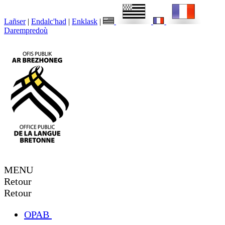
Lañser
|
Endalc'had
|
Enklask
|
Darempredoù
MENU
Retour
Retour
OPAB