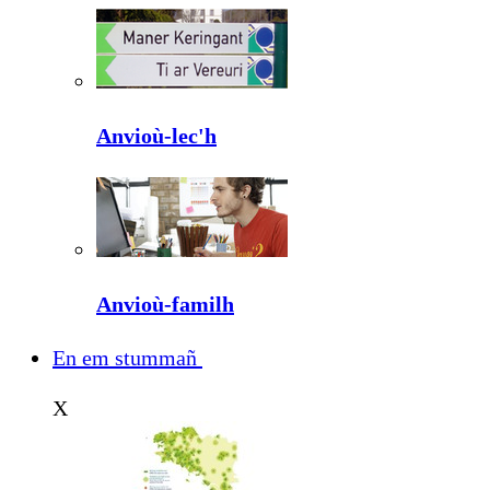
Anvioù-lec'h
Anvioù-familh
En em stummañ
X