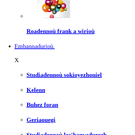
Roadennoù frank a wirioù
Embannadurioù
X
Studiadennoù sokioyezhoniel
Kelenn
Buhez foran
Geriaouegi
Studiadennoù lec'hanvadurezh