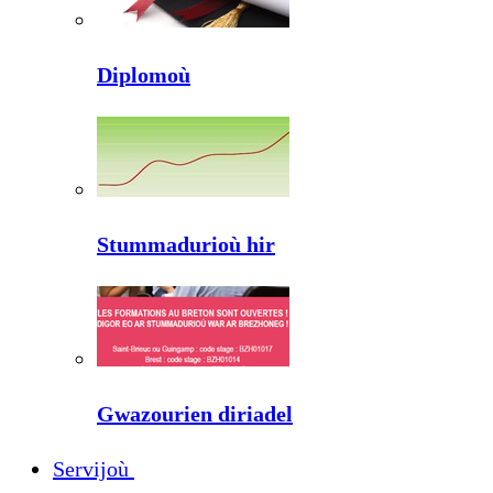
Diplomoù
Stummadurioù hir
Gwazourien diriadel
Servijoù