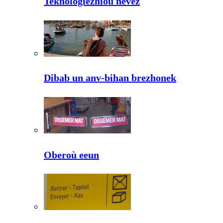
Teknologiezhioù nevez
Dibab un anv-bihan brezhonek
Oberoù eeun