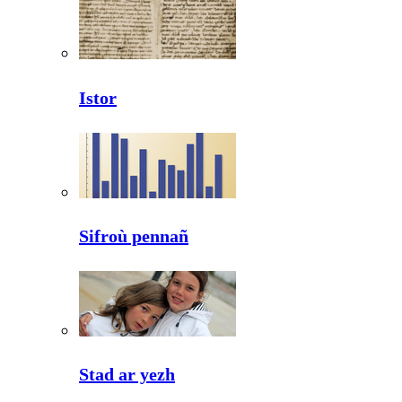
Istor
Sifroù pennañ
Stad ar yezh