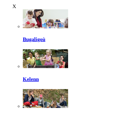
X
Bugaligoù
Kelenn