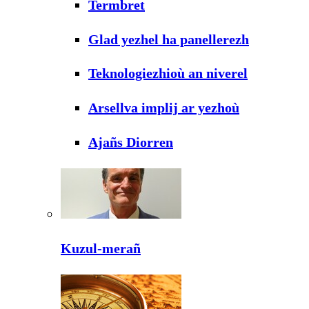
Termbret
Glad yezhel ha panellerezh
Teknologiezhioù an niverel
Arsellva implij ar yezhoù
Ajañs Diorren
Kuzul-merañ