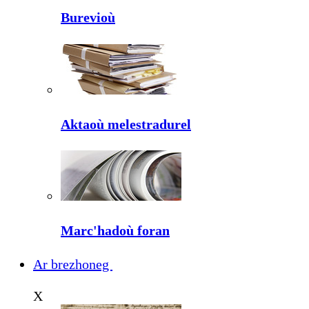
Burevioù
Aktaoù melestradurel
Marc'hadoù foran
Ar brezhoneg
X