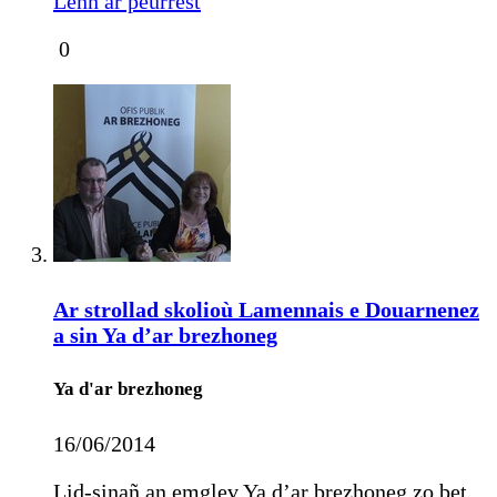
Lenn ar peurrest
0
Ar strollad skolioù Lamennais e Douarnenez
a sin Ya d’ar brezhoneg
Ya d'ar brezhoneg
16/06/2014
Lid-sinañ an emglev Ya d’ar brezhoneg zo bet