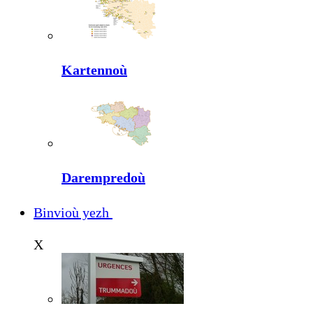
Kartennoù
Darempredoù
Binvioù yezh
X