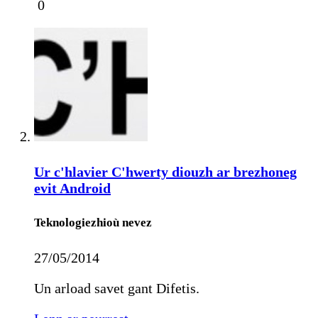
0
Ur c'hlavier C'hwerty diouzh ar brezhoneg
evit Android
Teknologiezhioù nevez
27/05/2014
Un arload savet gant Difetis.