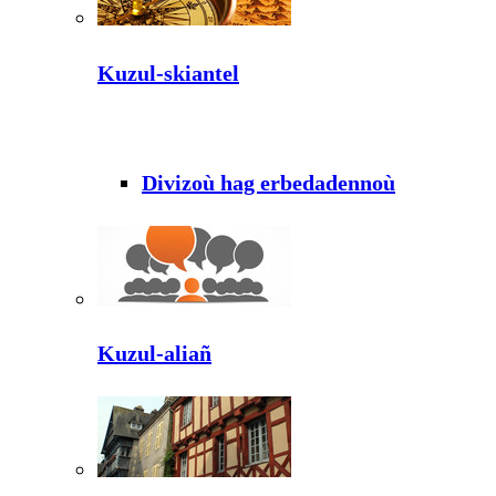
Kuzul-skiantel
Divizoù hag erbedadennoù
Kuzul-aliañ