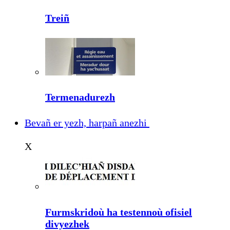
Treiñ
Termenadurezh
Bevañ er yezh, harpañ anezhi
X
Furmskridoù ha testennoù ofisiel
divyezhek