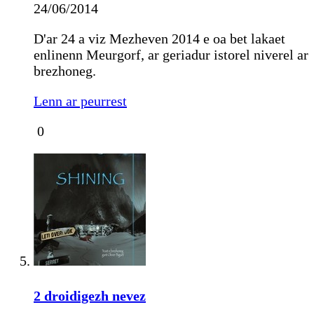
24/06/2014
D'ar 24 a viz Mezheven 2014 e oa bet lakaet
enlinenn Meurgorf, ar geriadur istorel niverel ar
brezhoneg.
Lenn ar peurrest
0
2 droidigezh nevez