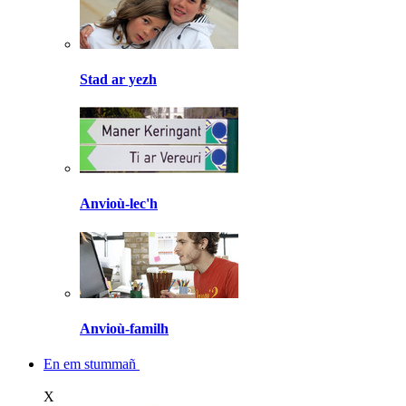
Stad ar yezh
Anvioù-lec'h
Anvioù-familh
En em stummañ
X