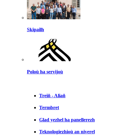
Skipailh
Poloù ha servijoù
Treiñ - Aliañ
Termbret
Glad yezhel ha panellerezh
Teknologiezhioù an niverel