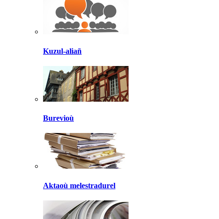
Kuzul-aliañ
Burevioù
Aktaoù melestradurel