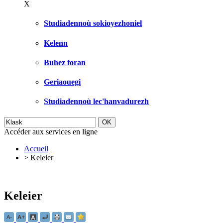
X
Studiadennoù sokioyezhoniel
Kelenn
Buhez foran
Geriaouegi
Studiadennoù lec'hanvadurezh
Accéder aux services en ligne
Accueil
>
Keleier
Keleier