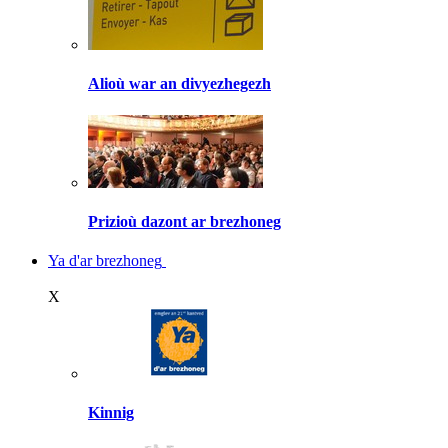
Alioù war an divyezhegezh
Prizioù dazont ar brezhoneg
Ya d'ar brezhoneg
X
Kinnig