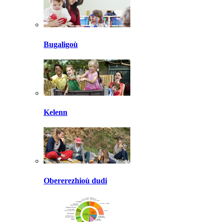
Bugaligoù
Kelenn
Obererezhioù dudi