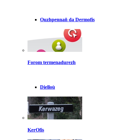
Ouzhpennañ da Dermofis
Forom termenadurezh
Dielloù
KerOfis