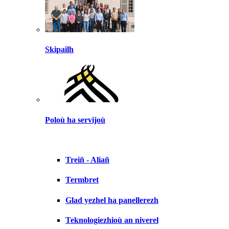
Skipailh
Poloù ha servijoù
Treiñ - Aliañ
Termbret
Glad yezhel ha panellerezh
Teknologiezhioù an niverel