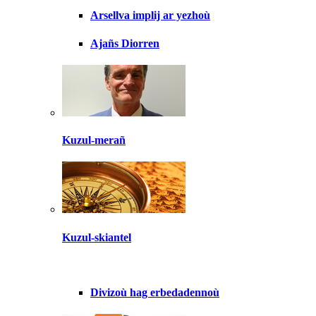
Arsellva implij ar yezhoù
Ajañs Diorren
Kuzul-merañ
Kuzul-skiantel
Divizoù hag erbedadennoù