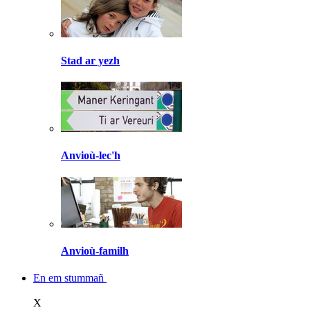
Stad ar yezh
Anvioù-lec'h
Anvioù-familh
En em stummañ
X