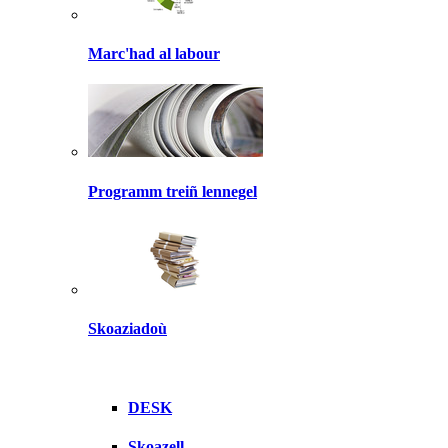
Marc'had al labour
Programm treiñ lennegel
Skoaziadoù
DESK
Skoazell