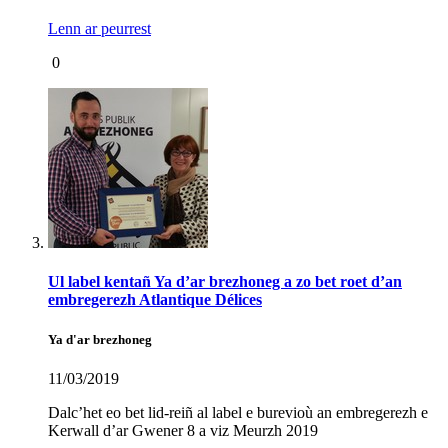
Lenn ar peurrest
0
Ul label kentañ Ya d’ar brezhoneg a zo bet roet d’an
embregerezh Atlantique Délices
Ya d'ar brezhoneg
11/03/2019
Dalc’het eo bet lid-reiñ al label e burevioù an embregerezh e
Kerwall d’ar Gwener 8 a viz Meurzh 2019