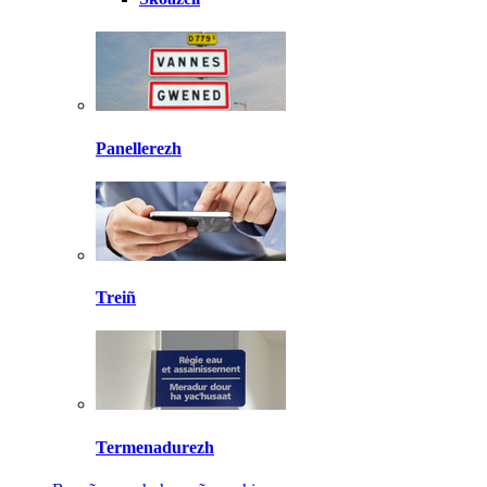
Panellerezh
Treiñ
Termenadurezh