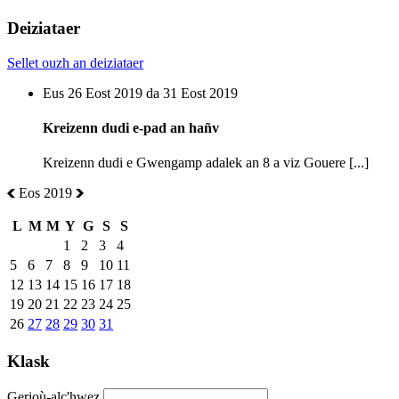
Deiziataer
Sellet ouzh an deiziataer
Eus 26 Eost 2019 da 31 Eost 2019
Kreizenn dudi e-pad an hañv
Kreizenn dudi e Gwengamp adalek an 8 a viz Gouere [...]
Eos 2019
L
M
M
Y
G
S
S
1
2
3
4
5
6
7
8
9
10
11
12
13
14
15
16
17
18
19
20
21
22
23
24
25
26
27
28
29
30
31
Klask
Gerioù-alc'hwez