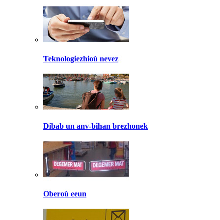
Teknologiezhioù nevez
Dibab un anv-bihan brezhonek
Oberoù eeun