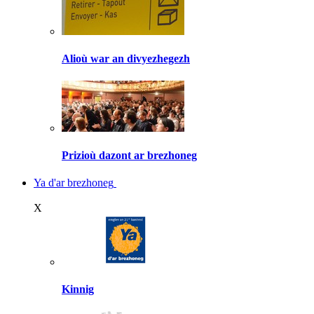
Alioù war an divyezhegezh
Prizioù dazont ar brezhoneg
Ya d'ar brezhoneg
X
Kinnig