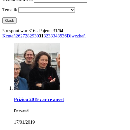
Tematik
5 respont war 316 - Pajenn 31/64
Kentañ
26
27
28
29
30
31
32
33
34
35
36
Diwezhañ
Prizioù 2019 : ar re anvet
Darvoud
17/01/2019