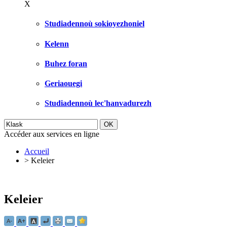
X
Studiadennoù sokioyezhoniel
Kelenn
Buhez foran
Geriaouegi
Studiadennoù lec'hanvadurezh
Accéder aux services en ligne
Accueil
>
Keleier
Keleier