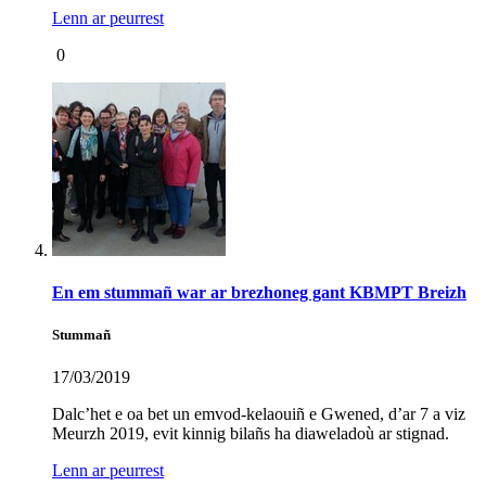
Lenn ar peurrest
0
En em stummañ war ar brezhoneg gant KBMPT Breizh
Stummañ
17/03/2019
Dalc’het e oa bet un emvod-kelaouiñ e Gwened, d’ar 7 a viz
Meurzh 2019, evit kinnig bilañs ha diaweladoù ar stignad.
Lenn ar peurrest