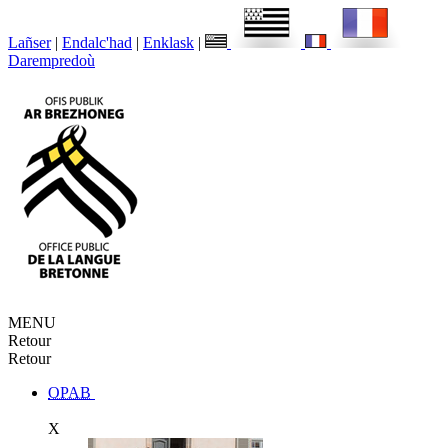
Lañser
|
Endalc'had
|
Enklask
|
Darempredoù
MENU
Retour
Retour
OPAB
X