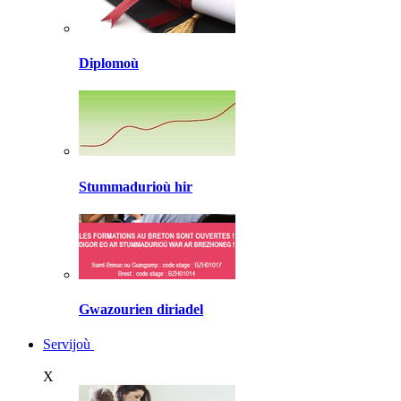
Diplomoù
Stummadurioù hir
Gwazourien diriadel
Servijoù
X