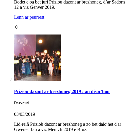
Bodet e oa bet juri Prizioù dazont ar brezhoneg, d’ar Sadorn
12 a viz Genver 2019.
Lenn ar peurrest
0
Prizioù dazont ar brezhoneg 2019 : an disoc'hoù
Darvoud
03/03/2019
Lid-reiñ Prizioù dazont ar brezhoneg a zo bet dalc’het d'ar
Gwener 1añ a viz Meurzh 2019 e Bruz.