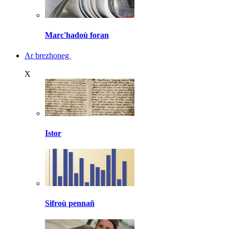
Marc'hadoù foran
Ar brezhoneg
X
Istor
Sifroù pennañ