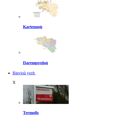
Kartennoù
Darempredoù
Binvioù yezh
X
Termofis