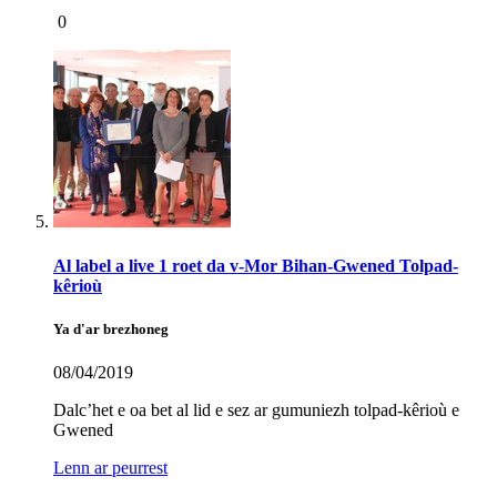
0
Al label a live 1 roet da v-Mor Bihan-Gwened Tolpad-
kêrioù
Ya d'ar brezhoneg
08/04/2019
Dalc’het e oa bet al lid e sez ar gumuniezh tolpad-kêrioù e
Gwened
Lenn ar peurrest