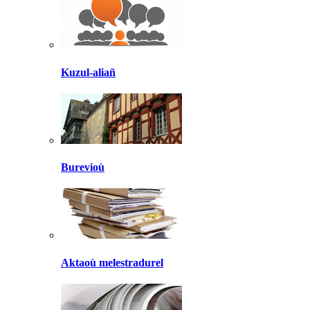
Kuzul-aliañ
Burevioù
Aktaoù melestradurel