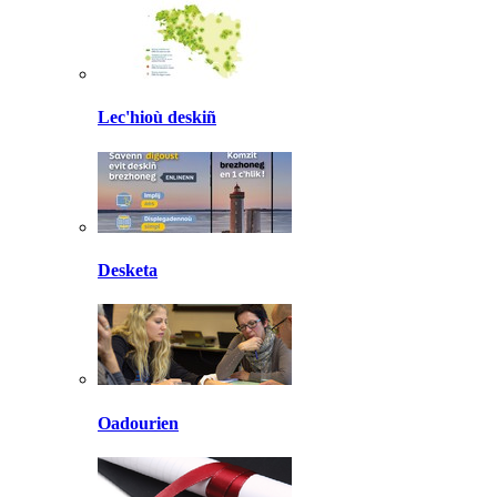
Lec'hioù deskiñ
Desketa
Oadourien