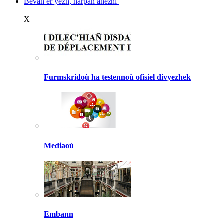
Bevañ er yezh, harpañ anezhi
X
Furmskridoù ha testennoù ofisiel divyezhek
Mediaoù
Embann