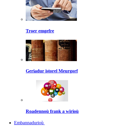
Troer emgefre
Geriadur istorel Meurgorf
Roadennoù frank a wirioù
Embannadurioù