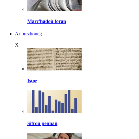
Marc'hadoù foran
Ar brezhoneg
X
Istor
Sifroù pennañ