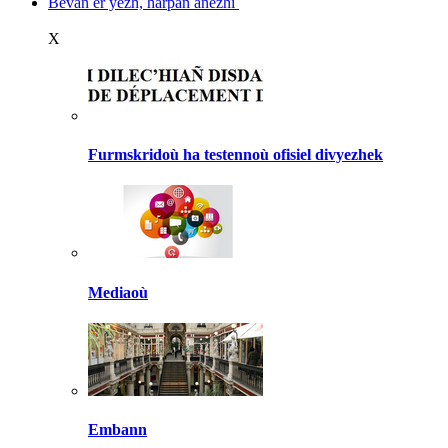
Bevañ er yezh, harpañ anezhi
X
Furmskridoù ha testennoù ofisiel divyezhek
Mediaoù
Embann