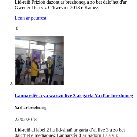
Lid-reiñ Prizioù dazont ar brezhoneg a zo bet dalc’het d'ar
Gwener 16 a viz C’hwevrer 2018 e Karaez.
Lenn ar peurrest
0
Lannarstêr a ya war-zu live 3 ar garta Ya d’ar brezhoneg
Ya d'ar brezhoneg
22/02/2018
Lid-reiñ al label 2 ha lid-sinañ ar garta d’al live 3 a zo bet
dalc’het e mediaoueg Lannarstêr d’ar Sadorn 17 a viz