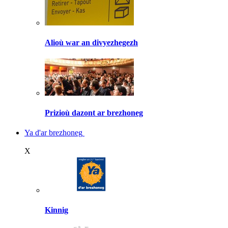
Alioù war an divyezhegezh
Prizioù dazont ar brezhoneg
Ya d'ar brezhoneg
X
Kinnig