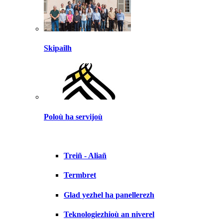
Skipailh
Poloù ha servijoù
Treiñ - Aliañ
Termbret
Glad yezhel ha panellerezh
Teknologiezhioù an niverel