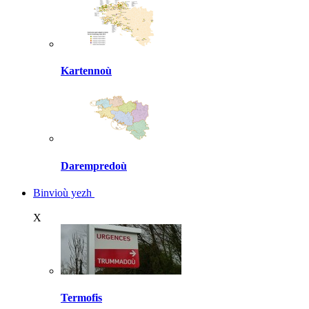
Kartennoù
Darempredoù
Binvioù yezh
X
Termofis