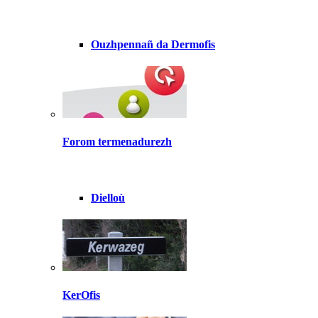
Ouzhpennañ da Dermofis
Forom termenadurezh
Dielloù
KerOfis