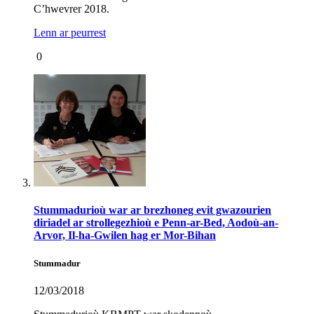
C’hwevrer 2018.
Lenn ar peurrest
0
Stummadurioù war ar brezhoneg evit gwazourien
diriadel ar strollegezhioù e Penn-ar-Bed, Aodoù-an-
Arvor, Il-ha-Gwilen hag er Mor-Bihan
Stummadur
12/03/2018