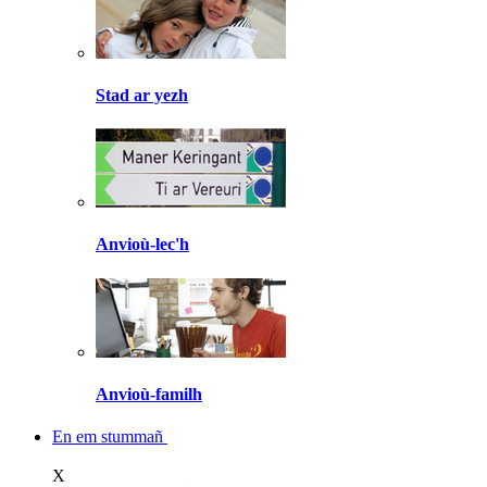
Stad ar yezh
Anvioù-lec'h
Anvioù-familh
En em stummañ
X