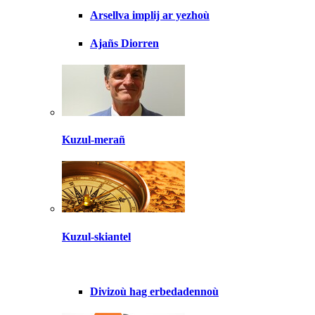
Arsellva implij ar yezhoù
Ajañs Diorren
Kuzul-merañ
Kuzul-skiantel
Divizoù hag erbedadennoù