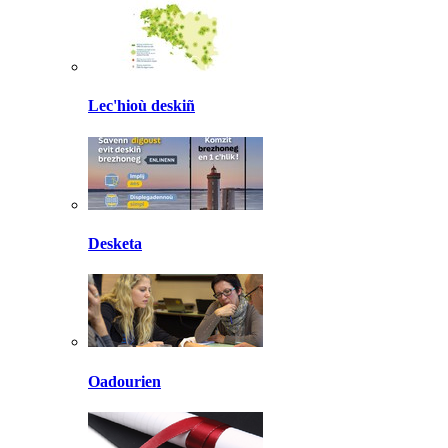
Lec'hioù deskiñ
Desketa
Oadourien