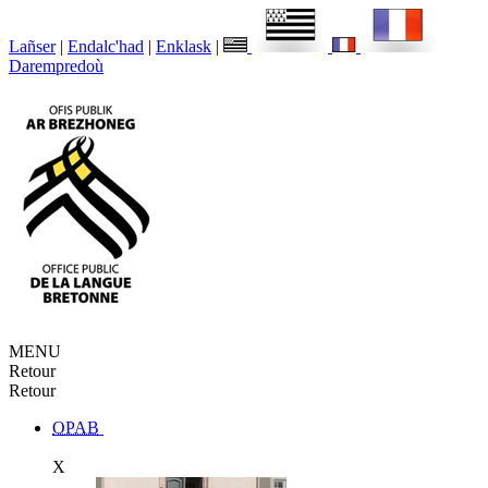
Lañser
|
Endalc'had
|
Enklask
|
Darempredoù
MENU
Retour
Retour
OPAB
X