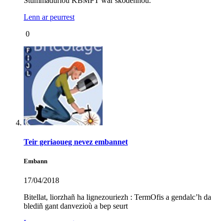
Stummadurioù KBMPT war skodennoù.
Lenn ar peurrest
0
Teir geriaoueg nevez embannet
Embann
17/04/2018
Bitellat, liorzhañ ha lignezouriezh : TermOfis a gendalc’h da
blediñ gant danvezioù a bep seurt