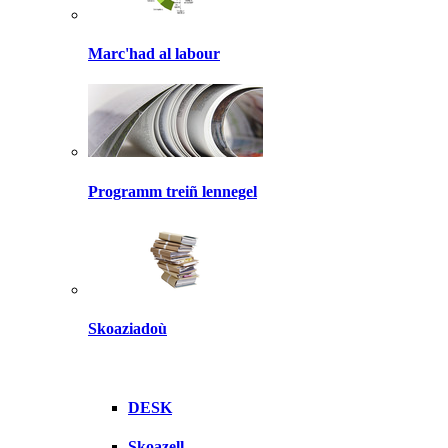
Marc'had al labour
Programm treiñ lennegel
Skoaziadoù
DESK
Skoazell