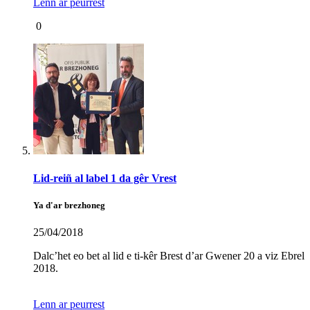
Lenn ar peurrest
0
Lid-reiñ al label 1 da gêr Vrest
Ya d'ar brezhoneg
25/04/2018
Dalc’het eo bet al lid e ti-kêr Brest d’ar Gwener 20 a viz Ebrel
2018.
Lenn ar peurrest