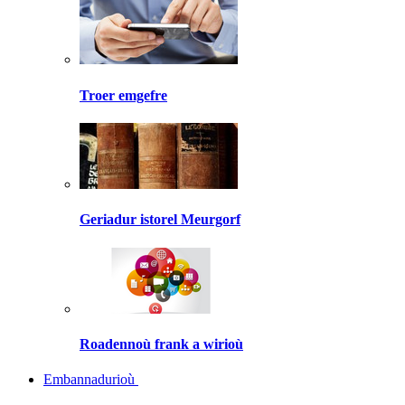
Troer emgefre
Geriadur istorel Meurgorf
Roadennoù frank a wirioù
Embannadurioù