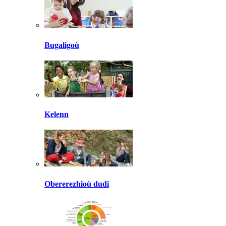
Bugaligoù
Kelenn
Obererezhioù dudi