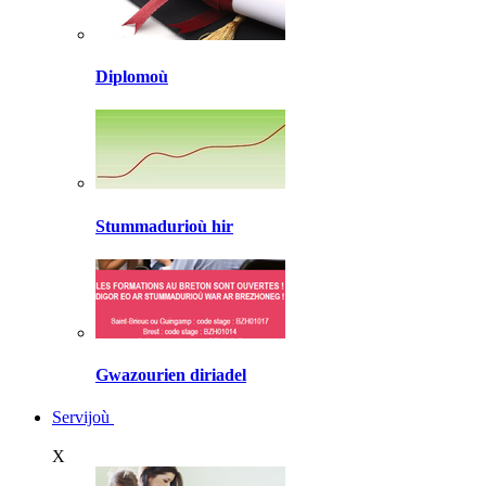
Diplomoù
Stummadurioù hir
Gwazourien diriadel
Servijoù
X