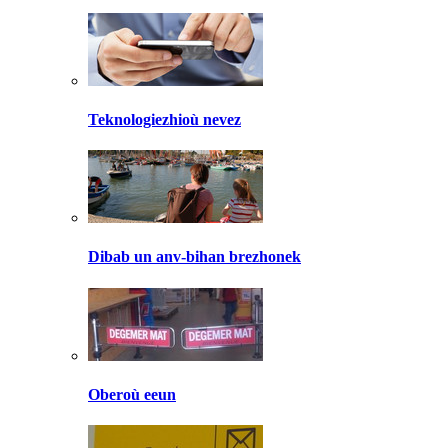
Teknologiezhioù nevez
Dibab un anv-bihan brezhonek
Oberoù eeun