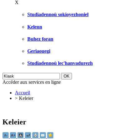
X
Studiadennoù sokioyezhoniel
Kelenn
Buhez foran
Geriaouegi
Studiadennoù lec'hanvadurezh
Accéder aux services en ligne
Accueil
>
Keleier
Keleier