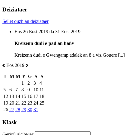
Deiziataer
Sellet ouzh an deiziataer
Eus 26 Eost 2019 da 31 Eost 2019
Kreizenn dudi e-pad an hañv
Kreizenn dudi e Gwengamp adalek an 8 a viz Gouere [...]
Eos 2019
L
M
M
Y
G
S
S
1
2
3
4
5
6
7
8
9
10
11
12
13
14
15
16
17
18
19
20
21
22
23
24
25
26
27
28
29
30
31
Klask
Gerioù-alc'hwez