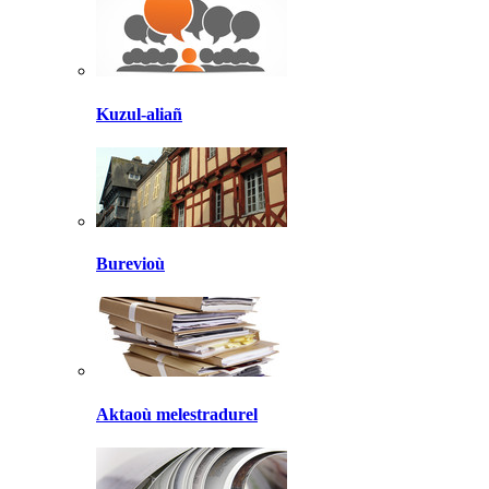
Kuzul-aliañ
Burevioù
Aktaoù melestradurel