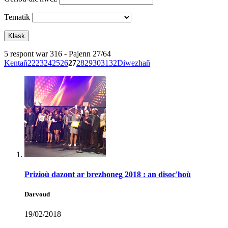
Tematik
5 respont war 316 - Pajenn 27/64
Kentañ
22
23
24
25
26
27
28
29
30
31
32
Diwezhañ
Prizioù dazont ar brezhoneg 2018 : an disoc'hoù
Darvoud
19/02/2018