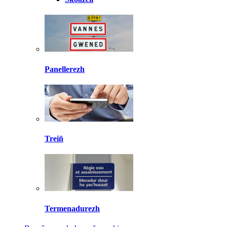
Panellerezh
Treiñ
Termenadurezh