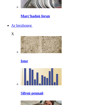
Marc'hadoù foran
Ar brezhoneg
X
Istor
Sifroù pennañ