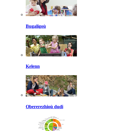
Bugaligoù
Kelenn
Obererezhioù dudi