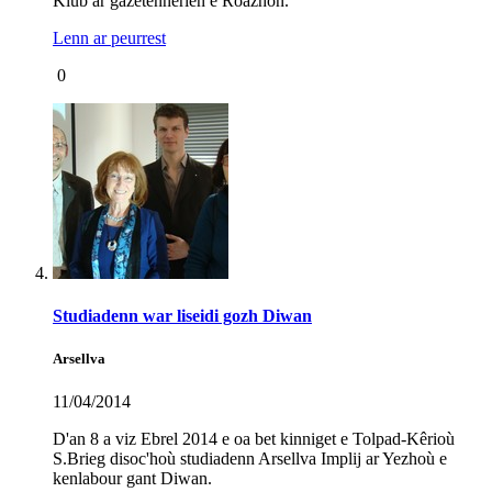
Klub ar gazetennerien e Roazhon.
Lenn ar peurrest
0
Studiadenn war liseidi gozh Diwan
Arsellva
11/04/2014
D'an 8 a viz Ebrel 2014 e oa bet kinniget e Tolpad-Kêrioù
S.Brieg disoc'hoù studiadenn Arsellva Implij ar Yezhoù e
kenlabour gant Diwan.