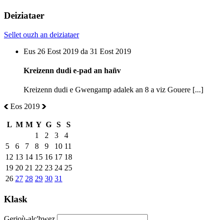
Deiziataer
Sellet ouzh an deiziataer
Eus 26 Eost 2019 da 31 Eost 2019
Kreizenn dudi e-pad an hañv
Kreizenn dudi e Gwengamp adalek an 8 a viz Gouere [...]
Eos 2019
L
M
M
Y
G
S
S
1
2
3
4
5
6
7
8
9
10
11
12
13
14
15
16
17
18
19
20
21
22
23
24
25
26
27
28
29
30
31
Klask
Gerioù-alc'hwez