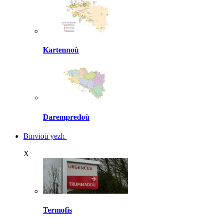
Kartennoù
Darempredoù
Binvioù yezh
X
Termofis