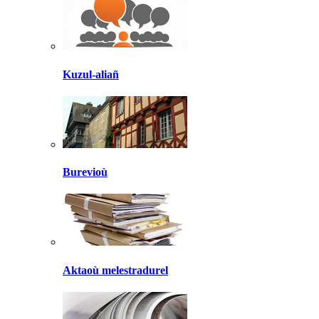
Kuzul-aliañ
Burevioù
Aktaoù melestradurel