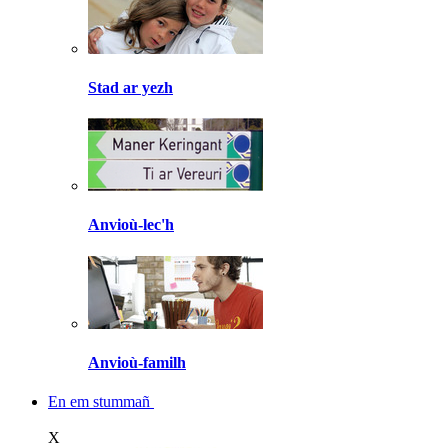
Stad ar yezh
Anvioù-lec'h
Anvioù-familh
En em stummañ
X