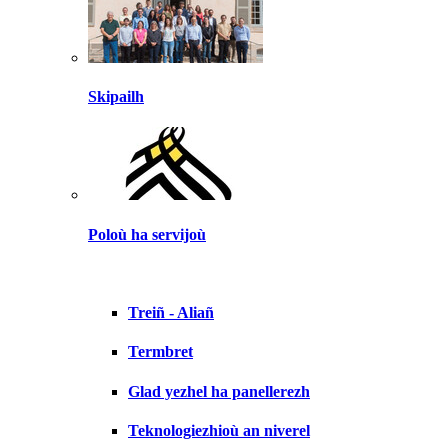
Skipailh
Poloù ha servijoù
Treiñ - Aliañ
Termbret
Glad yezhel ha panellerezh
Teknologiezhioù an niverel