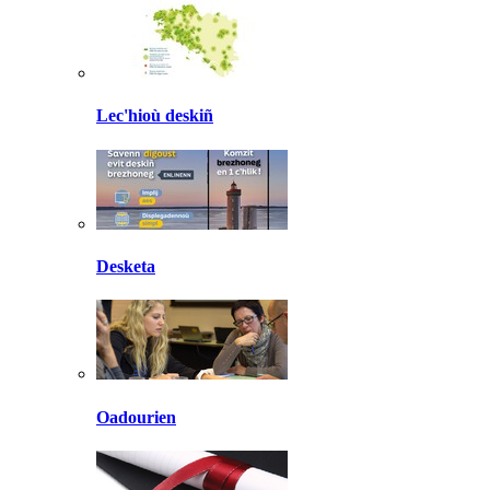
Lec'hioù deskiñ
Desketa
Oadourien