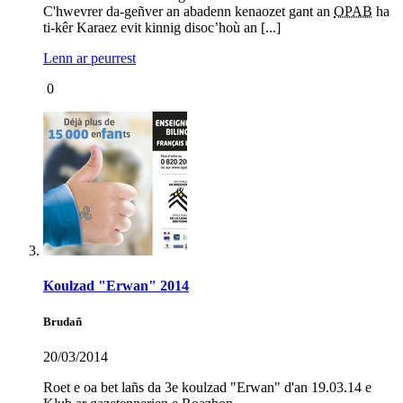
C'hwevrer da-geñver an abadenn kenaozet gant an
OPAB
ha
ti-kêr Karaez evit kinnig disoc’hoù an [...]
Lenn ar peurrest
0
Koulzad "Erwan" 2014
Brudañ
20/03/2014
Roet e oa bet lañs da 3e koulzad "Erwan" d'an 19.03.14 e