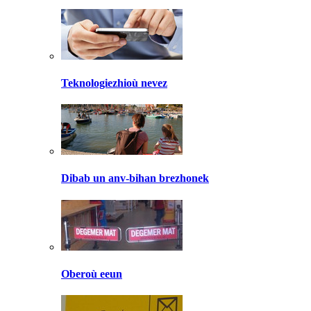
Teknologiezhioù nevez
Dibab un anv-bihan brezhonek
Oberoù eeun