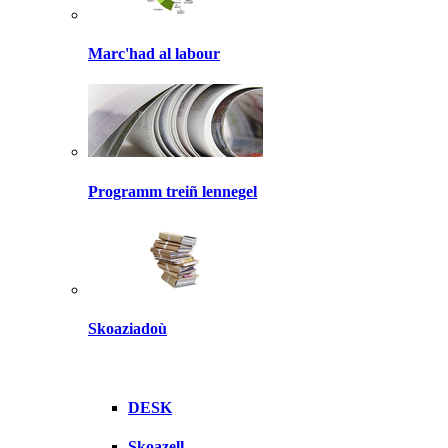
Marc'had al labour
Programm treiñ lennegel
Skoaziadoù
DESK
Skoazell