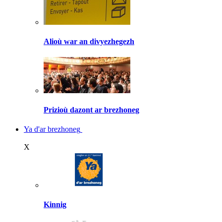
Alioù war an divyezhegezh
Prizioù dazont ar brezhoneg
Ya d'ar brezhoneg
X
Kinnig