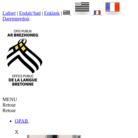
Lañser
|
Endalc'had
|
Enklask
|
Darempredoù
MENU
Retour
Retour
OPAB
X