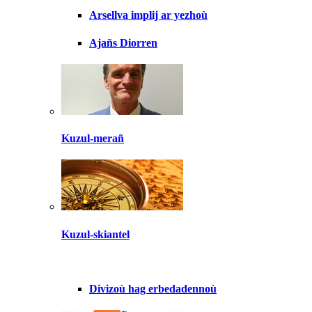
Arsellva implij ar yezhoù
Ajañs Diorren
Kuzul-merañ
Kuzul-skiantel
Divizoù hag erbedadennoù