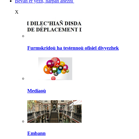
Bevañ er yezh, harpañ anezhi
X
Furmskridoù ha testennoù ofisiel divyezhek
Mediaoù
Embann