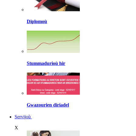
Diplomoù
Stummadurioù hir
Gwazourien diriadel
Servijoù
X