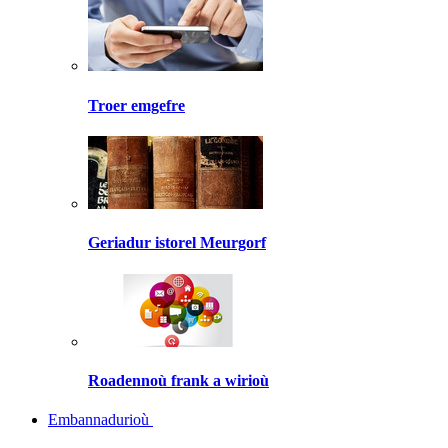
Troer emgefre
Geriadur istorel Meurgorf
Roadennoù frank a wirioù
Embannadurioù