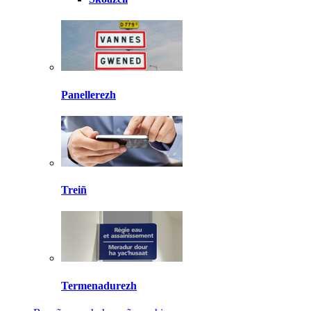
Panellerezh
Treiñ
Termenadurezh