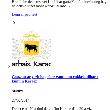
Brec’h he deus resevet label 1 ar garta Ya d’ar brezhoneg hag
he deus divizet mont war-zu al label 2.
Lenn ar peurrest
0
Gouzout ar yezh hag ober ganti : un enklask dibar e
kumun Karaez
Arsellva
27/02/2014
Deuet e oa 70 a dud da goc'hu Karaez d'an 20 a viz