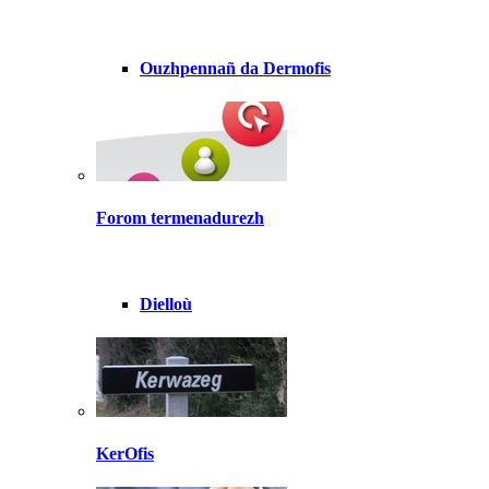
Ouzhpennañ da Dermofis
Forom termenadurezh
Dielloù
KerOfis