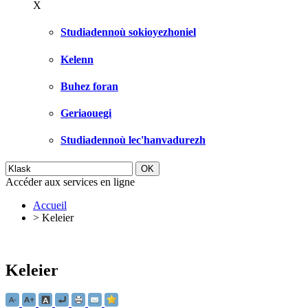
X
Studiadennoù sokioyezhoniel
Kelenn
Buhez foran
Geriaouegi
Studiadennoù lec'hanvadurezh
Accéder aux services en ligne
Accueil
>
Keleier
Keleier