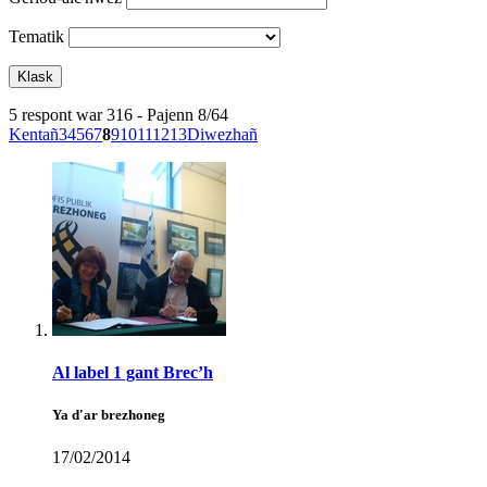
Tematik
5 respont war 316 - Pajenn 8/64
Kentañ
3
4
5
6
7
8
9
10
11
12
13
Diwezhañ
Al label 1 gant Brec’h
Ya d'ar brezhoneg
17/02/2014