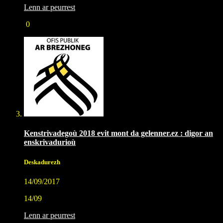
Lenn ar peurrest
0
Kenstrivadegoù 2018 evit mont da gelenner.ez : digor an
enskrivadurioù
Deskadurezh
14/09/2017
14/09
Lenn ar peurrest