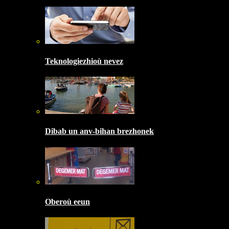
Teknologiezhioù nevez
Dibab un anv-bihan brezhonek
Oberoù eeun