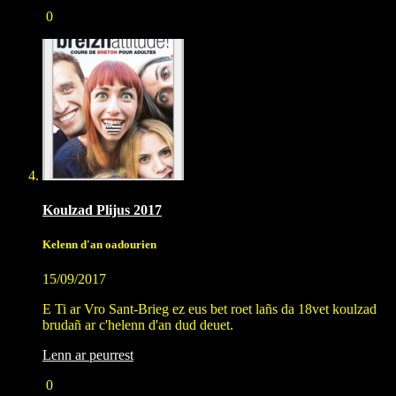
0
Koulzad Plijus 2017
Kelenn d'an oadourien
15/09/2017
E Ti ar Vro Sant-Brieg ez eus bet roet lañs da 18vet koulzad
brudañ ar c'helenn d'an dud deuet.
Lenn ar peurrest
0