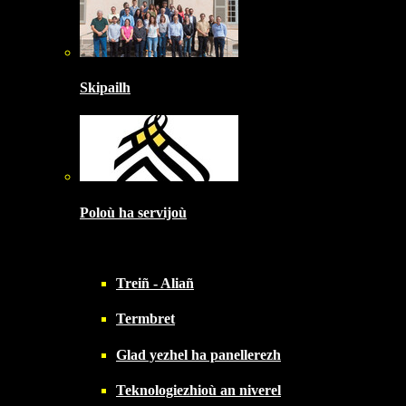
Skipailh
Poloù ha servijoù
Treiñ - Aliañ
Termbret
Glad yezhel ha panellerezh
Teknologiezhioù an niverel