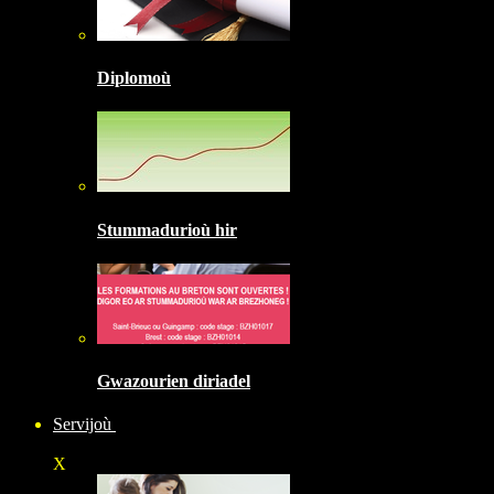
Diplomoù
Stummadurioù hir
Gwazourien diriadel
Servijoù
X