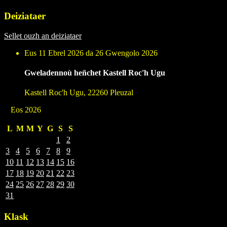
Deiziataer
Sellet ouzh an deiziataer
Eus 11 Ebrel 2026 da 26 Gwengolo 2026
Gweladennoù heñchet Kastell Roc'h Ugu
Kastell Roc'h Ugu, 22260 Pleuzal
Eos 2026
L
M
M
Y
G
S
S
1
2
3
4
5
6
7
8
9
10
11
12
13
14
15
16
17
18
19
20
21
22
23
24
25
26
27
28
29
30
31
Klask