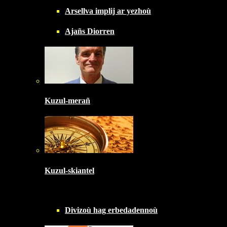
Arsellva implij ar yezhoù
Ajañs Diorren
Kuzul-merañ
Kuzul-skiantel
Divizoù hag erbedadennoù