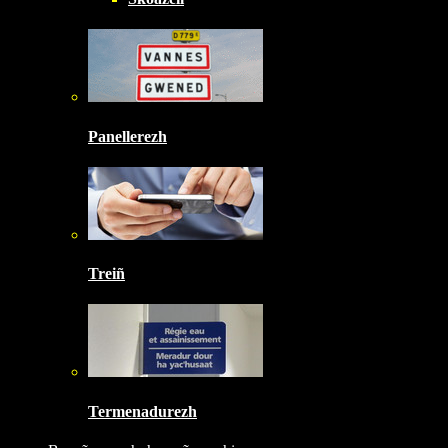
Panellerezh
Treiñ
Termenadurezh