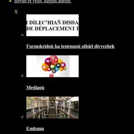
Bevañ er yezh, harpañ anezhi
X
Furmskridoù ha testennoù ofisiel divyezhek
Mediaoù
Embann