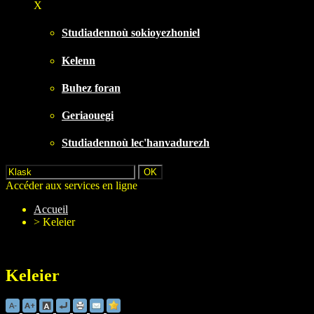
X
Studiadennoù sokioyezhoniel
Kelenn
Buhez foran
Geriaouegi
Studiadennoù lec'hanvadurezh
Accéder aux services en ligne
Accueil
>
Keleier
Keleier