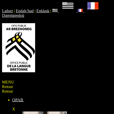
Lañser
|
Endalc'had
|
Enklask
|
Darempredoù
MENU
Retour
Retour
OPAB
X