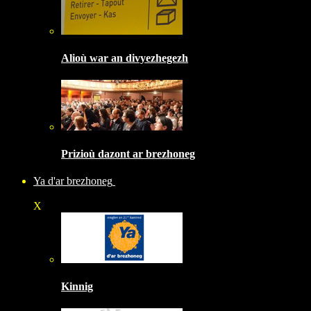
Alioù war an divyezhegezh
Prizioù dazont ar brezhoneg
Ya d'ar brezhoneg
X
Kinnig