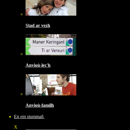
Stad ar yezh
Anvioù-lec'h
Anvioù-familh
En em stummañ
X