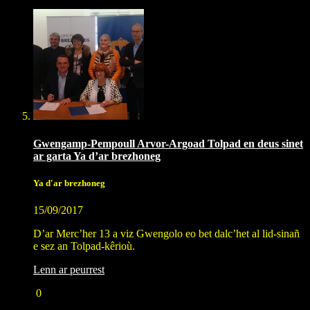
Gwengamp-Pempoull Arvor-Argoad Tolpad en deus sinet
ar garta Ya d’ar brezhoneg
Ya d'ar brezhoneg
15/09/2017
D’ar Merc’her 13 a viz Gwengolo eo bet dalc’het al lid-sinañ
e sez an Tolpad-kêrioù.
Lenn ar peurrest
0