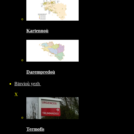
Kartennoù
Darempredoù
Binvioù yezh
X
Termofis