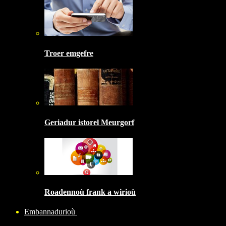
Troer emgefre
Geriadur istorel Meurgorf
Roadennoù frank a wirioù
Embannadurioù