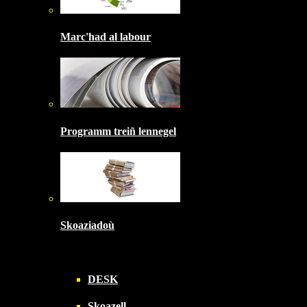
Marc'had al labour
Programm treiñ lennegel
Skoaziadoù
DESK
Skoazell