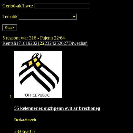
Gerioù-alc'hwez
Tematik
5 respont war 316 - Pajenn 22/64
Kentañ
17
18
19
20
21
22
23
24
25
26
27
Diwezhañ
55 kelenner.ez ouzhpenn evit ar brezhoneg
Deskadurezh
23/06/2017