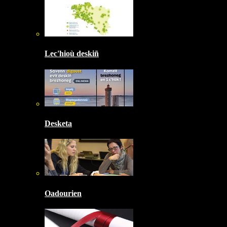
Lec'hioù deskiñ
Desketa
Oadourien