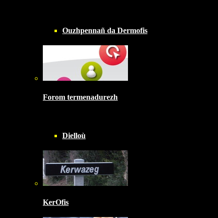
Ouzhpennañ da Dermofis
Forom termenadurezh
Dielloù
KerOfis