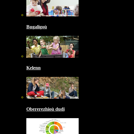
Bugaligoù
Kelenn
Obererezhioù dudi