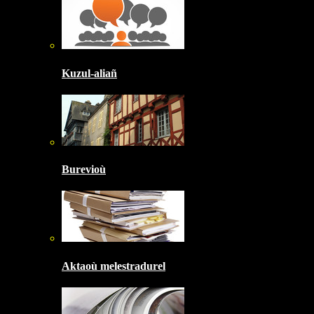
Kuzul-aliañ
Burevioù
Aktaoù melestradurel