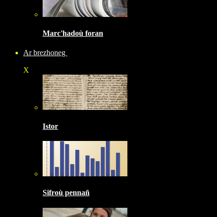
Marc'hadoù foran
Ar brezhoneg
X
Istor
Sifroù pennañ