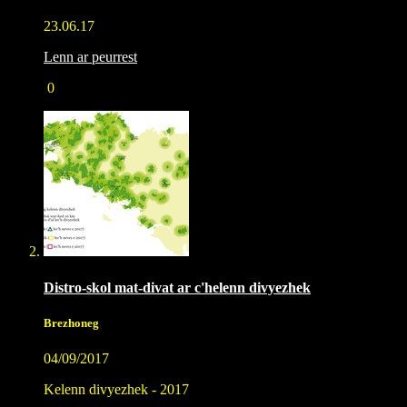
23.06.17
Lenn ar peurrest
0
Distro-skol mat-divat ar c'helenn divyezhek
Brezhoneg
04/09/2017
Kelenn divyezhek - 2017