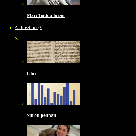
Marc'hadoù foran
Ar brezhoneg
X
Istor
Sifroù pennañ