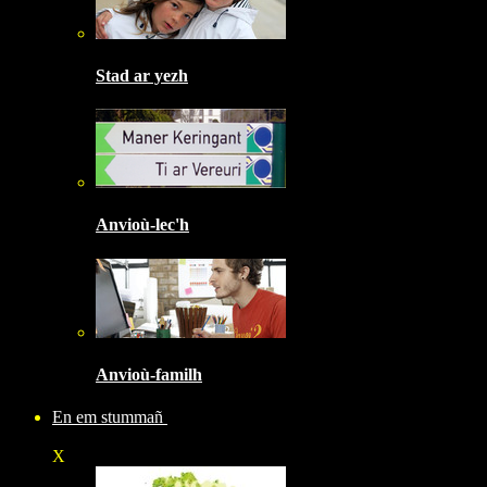
Stad ar yezh
Anvioù-lec'h
Anvioù-familh
En em stummañ
X