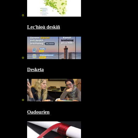
Lec'hioù deskiñ
Desketa
Oadourien