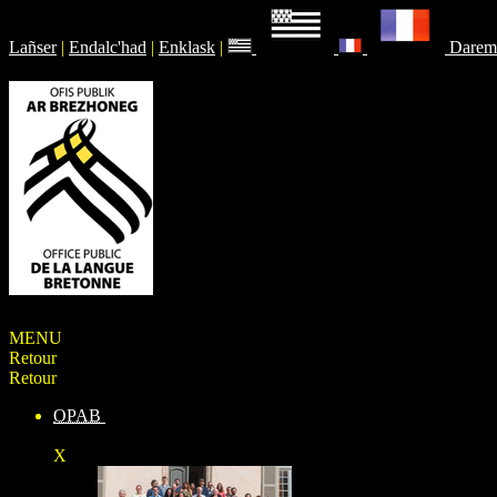
Lañser
|
Endalc'had
|
Enklask
|
Darem
MENU
Retour
Retour
OPAB
X