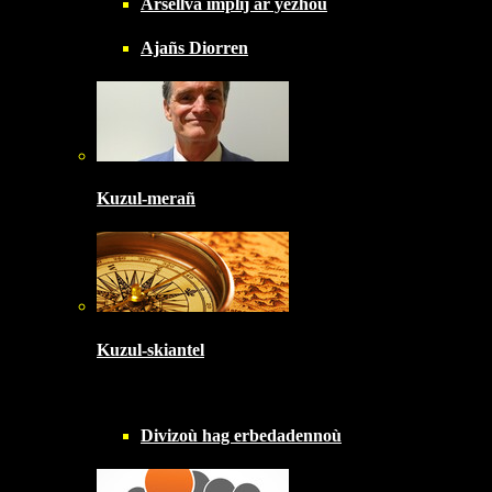
Arsellva implij ar yezhoù
Ajañs Diorren
Kuzul-merañ
Kuzul-skiantel
Divizoù hag erbedadennoù