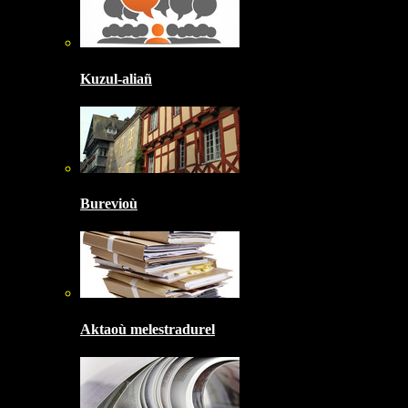
Kuzul-aliañ
Burevioù
Aktaoù melestradurel