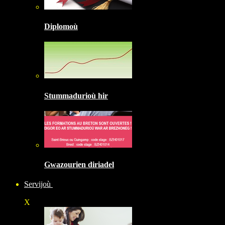
Diplomoù
Stummadurioù hir
Gwazourien diriadel
Servijoù
X