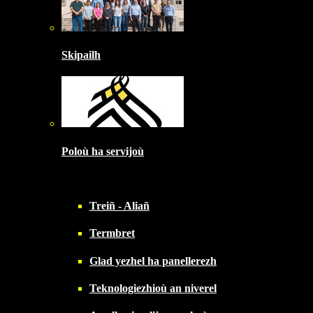
Skipailh
Poloù ha servijoù
Treiñ - Aliañ
Termbret
Glad yezhel ha panellerezh
Teknologiezhioù an niverel