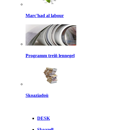
Marc'had al labour
Programm treiñ lennegel
Skoaziadoù
DESK
Skoazell