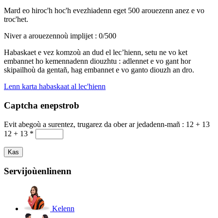
Mard eo hiroc'h hoc'h evezhiadenn eget 500 arouezenn anez e vo
troc'het.
Niver a arouezennoù implijet :
0
/500
Habaskaet e vez komzoù an dud el lec’hienn, setu ne vo ket
embannet ho kemennadenn diouzhtu : adlennet e vo gant hor
skipailhoù da gentañ, hag embannet e vo ganto diouzh an dro.
Lenn karta habaskaat al lec'hienn
Captcha enepstrob
Evit abegoù a surentez, trugarez da ober ar jedadenn-mañ :
12 + 13
12 + 13
*
Servijoù
enlinenn
Kelenn