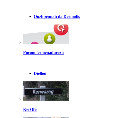
Ouzhpennañ da Dermofis
Forom termenadurezh
Dielloù
KerOfis