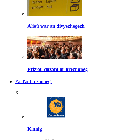
Alioù war an divyezhegezh
Prizioù dazont ar brezhoneg
Ya d'ar brezhoneg
X
Kinnig