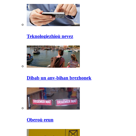
Teknologiezhioù nevez
Dibab un anv-bihan brezhonek
Oberoù eeun