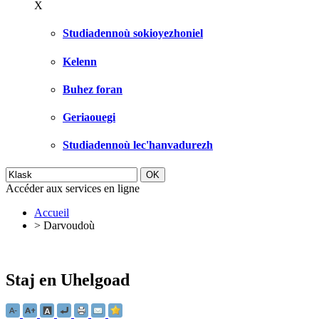
X
Studiadennoù sokioyezhoniel
Kelenn
Buhez foran
Geriaouegi
Studiadennoù lec'hanvadurezh
Accéder aux services en ligne
Accueil
>
Darvoudoù
Staj en Uhelgoad