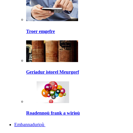
Troer emgefre
Geriadur istorel Meurgorf
Roadennoù frank a wirioù
Embannadurioù