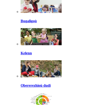
Bugaligoù
Kelenn
Obererezhioù dudi