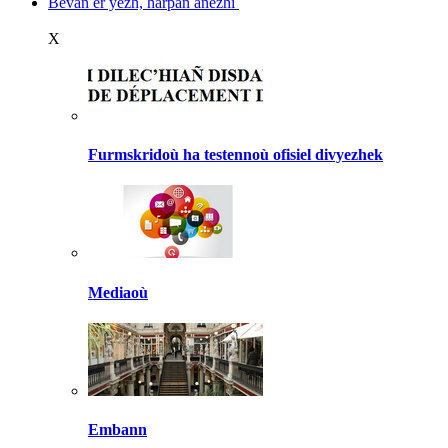
Bevañ er yezh, harpañ anezhi
X
Furmskridoù ha testennoù ofisiel divyezhek
Mediaoù
Embann