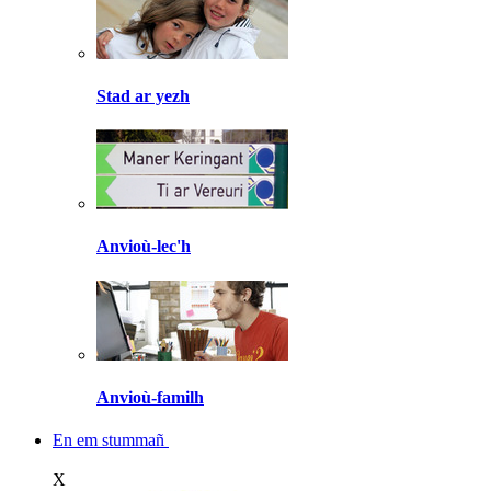
Stad ar yezh
Anvioù-lec'h
Anvioù-familh
En em stummañ
X