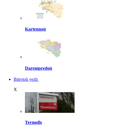
Kartennoù
Darempredoù
Binvioù yezh
X
Termofis