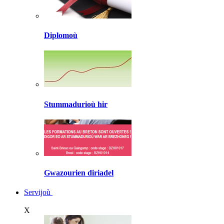
Diplomoù
Stummadurioù hir
Gwazourien diriadel
Servijoù
X