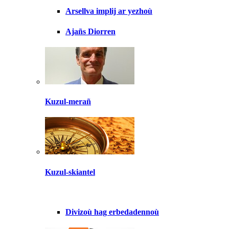
Arsellva implij ar yezhoù
Ajañs Diorren
Kuzul-merañ
Kuzul-skiantel
Divizoù hag erbedadennoù