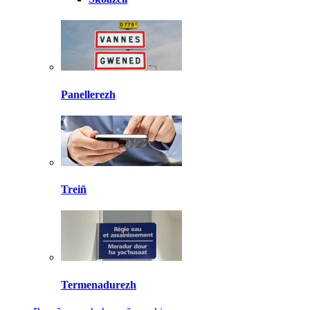
Panellerezh
Treiñ
Termenadurezh