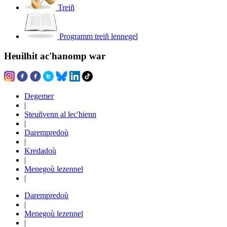
Treiñ
Programm treiñ lennegel
Heuilhit ac'hanomp war
Degemer
|
Steuñvenn al lec'hienn
|
Darempredoù
|
Kredadoù
|
Menegoù lezennel
|
Darempredoù
|
Menegoù lezennel
|