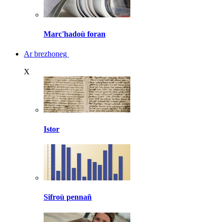
Marc'hadoù foran
Ar brezhoneg
X
Istor
Sifroù pennañ