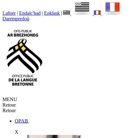
Lañser
|
Endalc'had
|
Enklask
|
Darempredoù
MENU
Retour
Retour
OPAB
X