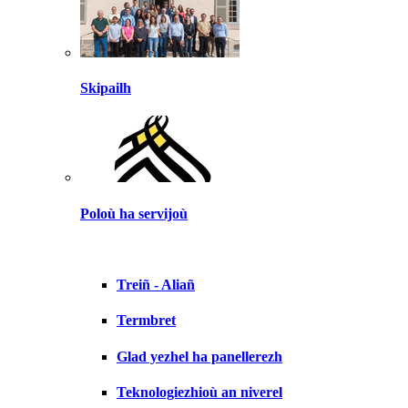
Skipailh
Poloù ha servijoù
Treiñ - Aliañ
Termbret
Glad yezhel ha panellerezh
Teknologiezhioù an niverel