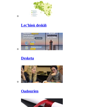
Lec'hioù deskiñ
Desketa
Oadourien