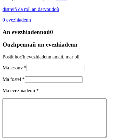
distreiñ da roll an darvoudoù
0
evezhiadenn
An evezhiadennoù
0
Ouzhpennañ un evezhiadenn
Postit hoc'h evezhiadenn amañ, mar plij
Ma lesanv *
Ma fostel *
Ma evezhiadenn *