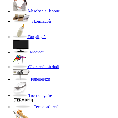
Marc'had al labour
Skoaziadoù
Bugaligoù
Mediaoù
Obererezhioù dudi
Panellerezh
Troer emgefre
Termenadurezh