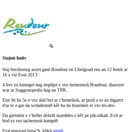
Stajoù hañv
Staj brezhoneg aozet gant Roudour en Uhelgoad eus an 12 betek ar
16 a viz Eost 2013
4 live zo kinniget hag implijet e vez hentennoù Roudour, diazezet
war ar Suggestopedia hag an TPR.
Etre 9e ha 5e e vez dalc'het ar c'hentelioù, ar pezh a ro an digarez
d'ar re a gar da weladenniñ kêr ha da bourmen er vro tro-dro.
Da greisteiz e c'heller debriñ asambles e kêr pe pik-nikañ. Evit ar
bod ez eus tachennoù-kampiñ
Evit gouzout hiroc'h, klikit
amañ
.