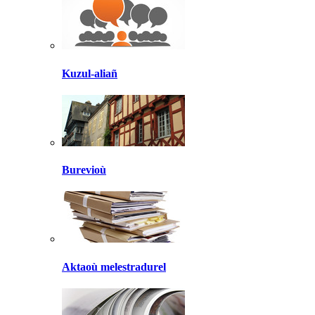
Kuzul-aliañ
Burevioù
Aktaoù melestradurel