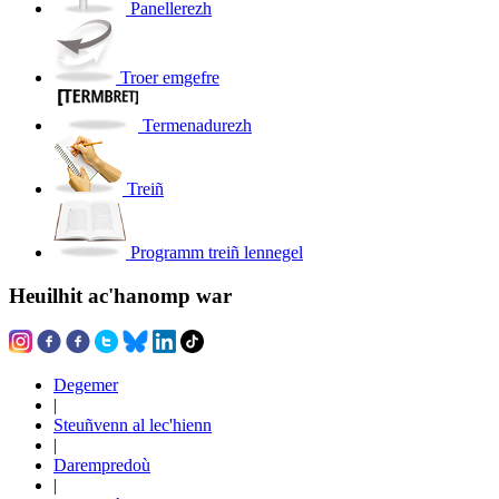
Panellerezh
Troer emgefre
Termenadurezh
Treiñ
Programm treiñ lennegel
Heuilhit ac'hanomp war
Degemer
|
Steuñvenn al lec'hienn
|
Darempredoù
|