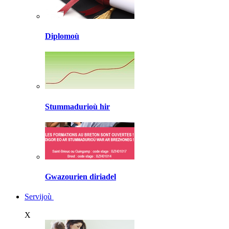
Diplomoù
Stummadurioù hir
Gwazourien diriadel
Servijoù
X