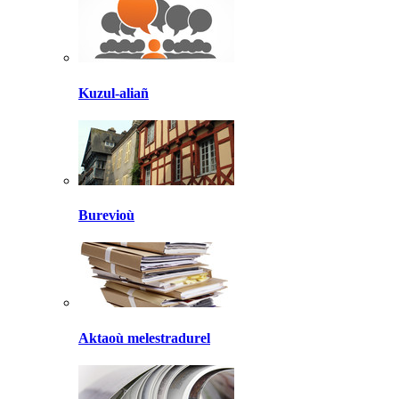
Kuzul-aliañ
Burevioù
Aktaoù melestradurel