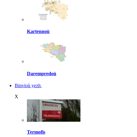
Kartennoù
Darempredoù
Binvioù yezh
X
Termofis