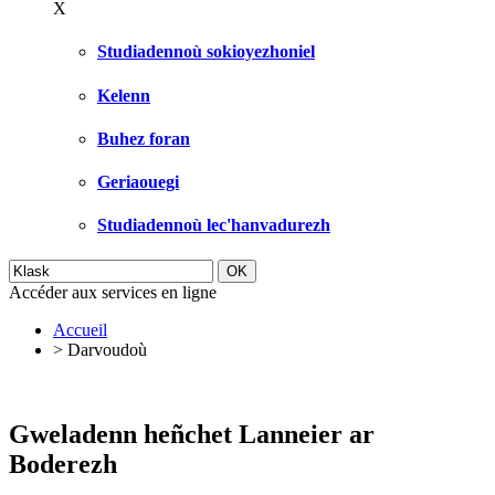
X
Studiadennoù sokioyezhoniel
Kelenn
Buhez foran
Geriaouegi
Studiadennoù lec'hanvadurezh
Accéder aux services en ligne
Accueil
>
Darvoudoù
Gweladenn heñchet Lanneier ar
Boderezh