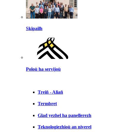
Skipailh
Poloù ha servijoù
Treiñ - Aliañ
Termbret
Glad yezhel ha panellerezh
Teknologiezhioù an niverel