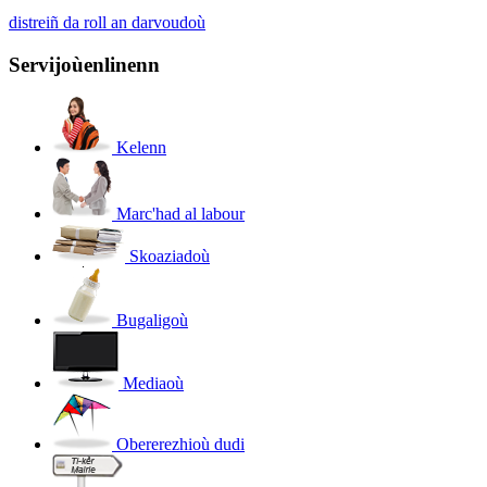
distreiñ da roll an darvoudoù
Servijoù
enlinenn
Kelenn
Marc'had al labour
Skoaziadoù
Bugaligoù
Mediaoù
Obererezhioù dudi