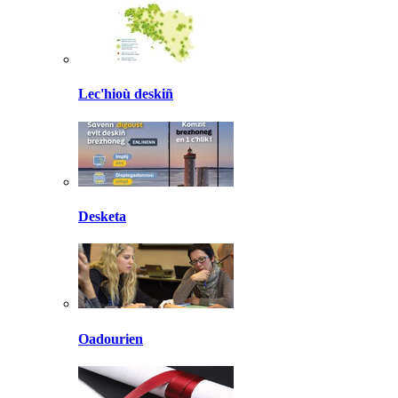
Lec'hioù deskiñ
Desketa
Oadourien