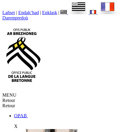
Lañser
|
Endalc'had
|
Enklask
|
Darempredoù
MENU
Retour
Retour
OPAB
X