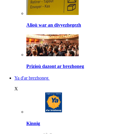
Alioù war an divyezhegezh
Prizioù dazont ar brezhoneg
Ya d'ar brezhoneg
X
Kinnig