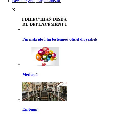
Bevañ er yezh, harpañ anezhi
X
Furmskridoù ha testennoù ofisiel divyezhek
Mediaoù
Embann