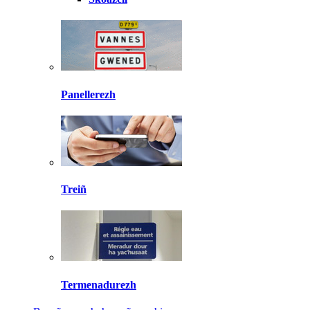
Panellerezh
Treiñ
Termenadurezh