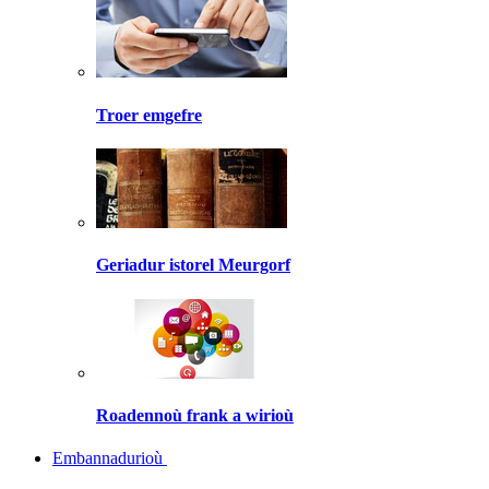
Troer emgefre
Geriadur istorel Meurgorf
Roadennoù frank a wirioù
Embannadurioù