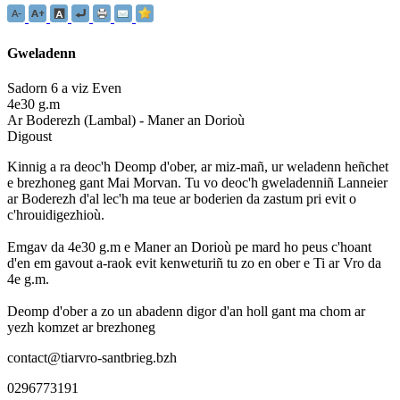
Gweladenn
Sadorn 6 a viz Even
4e30 g.m
Ar Boderezh (Lambal) - Maner an Dorioù
Digoust
Kinnig a ra deoc'h Deomp d'ober, ar miz-mañ, ur weladenn heñchet
e brezhoneg gant Mai Morvan. Tu vo deoc'h gweladenniñ Lanneier
ar Boderezh d'al lec'h ma teue ar boderien da zastum pri evit o
c'hrouidigezhioù.
Emgav da 4e30 g.m e Maner an Dorioù pe mard ho peus c'hoant
d'en em gavout a-raok evit kenweturiñ tu zo en ober e Ti ar Vro da
4e g.m.
Deomp d'ober a zo un abadenn digor d'an holl gant ma chom ar
yezh komzet ar brezhoneg
contact@tiarvro-santbrieg.bzh
0296773191