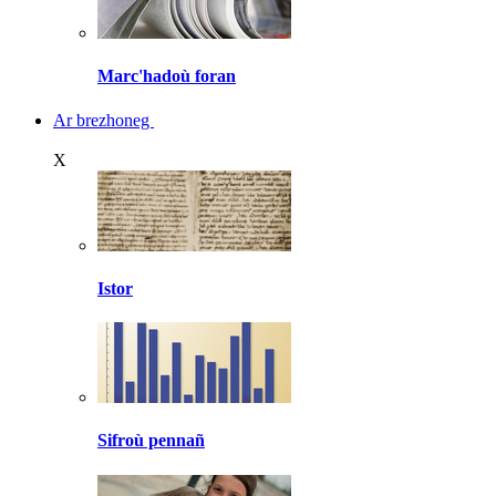
Marc'hadoù foran
Ar brezhoneg
X
Istor
Sifroù pennañ