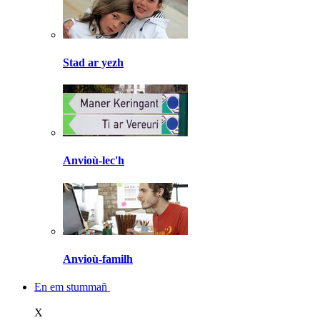
Stad ar yezh
Anvioù-lec'h
Anvioù-familh
En em stummañ
X