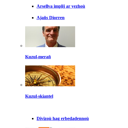
Arsellva implij ar yezhoù
Ajañs Diorren
Kuzul-merañ
Kuzul-skiantel
Divizoù hag erbedadennoù