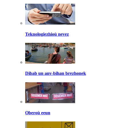
Teknologiezhioù nevez
Dibab un anv-bihan brezhonek
Oberoù eeun