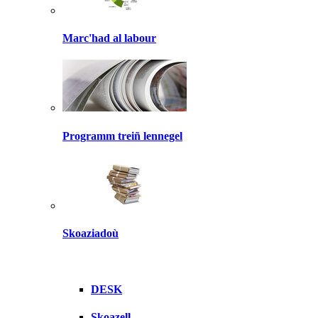
Marc'had al labour
Programm treiñ lennegel
Skoaziadoù
DESK
Skoazell