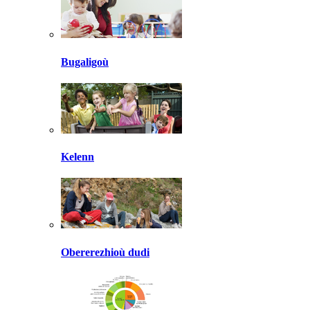
Bugaligoù
Kelenn
Obererezhioù dudi