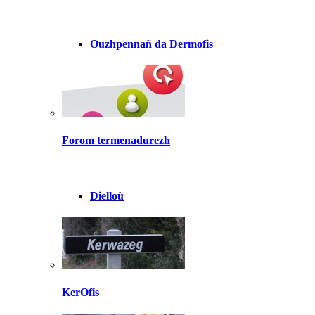
Ouzhpennañ da Dermofis
Forom termenadurezh
Dielloù
KerOfis