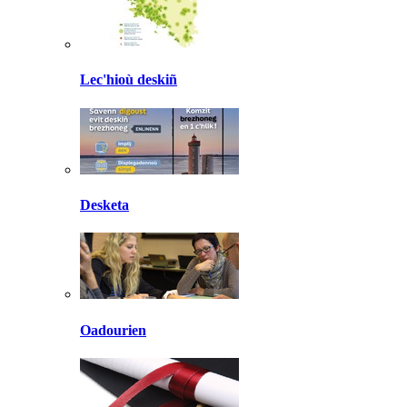
Lec'hioù deskiñ
Desketa
Oadourien