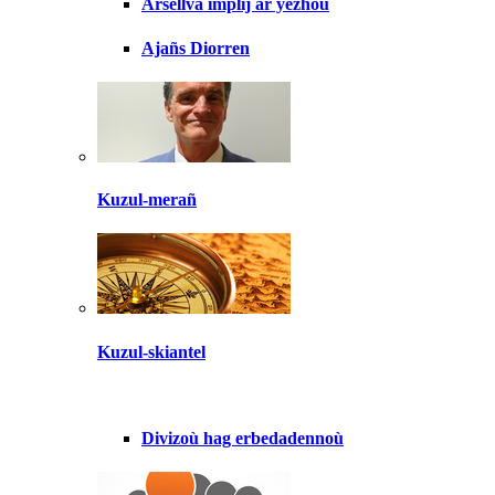
Arsellva implij ar yezhoù
Ajañs Diorren
Kuzul-merañ
Kuzul-skiantel
Divizoù hag erbedadennoù