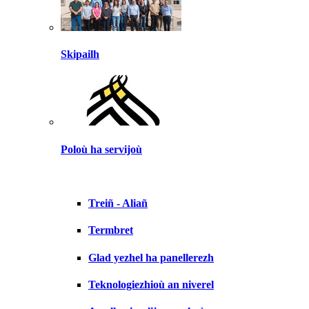
Skipailh
Poloù ha servijoù
Treiñ - Aliañ
Termbret
Glad yezhel ha panellerezh
Teknologiezhioù an niverel