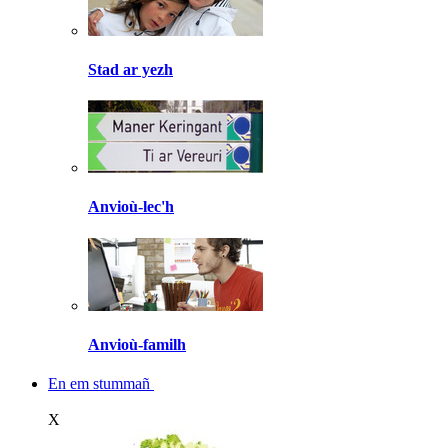
Stad ar yezh
Anvioù-lec'h
Anvioù-familh
En em stummañ
X