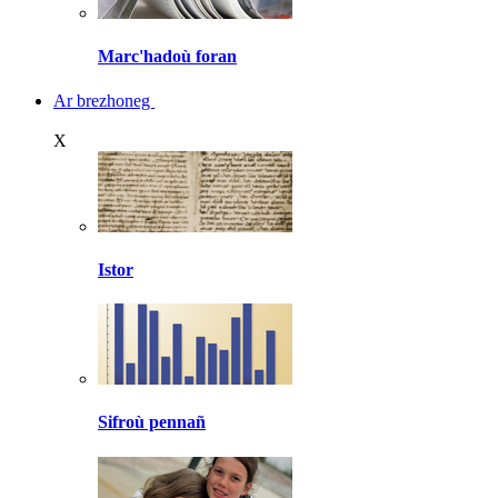
Marc'hadoù foran
Ar brezhoneg
X
Istor
Sifroù pennañ