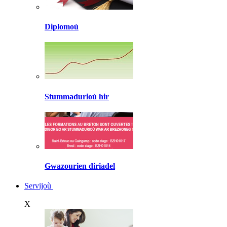
Diplomoù
Stummadurioù hir
Gwazourien diriadel
Servijoù
X