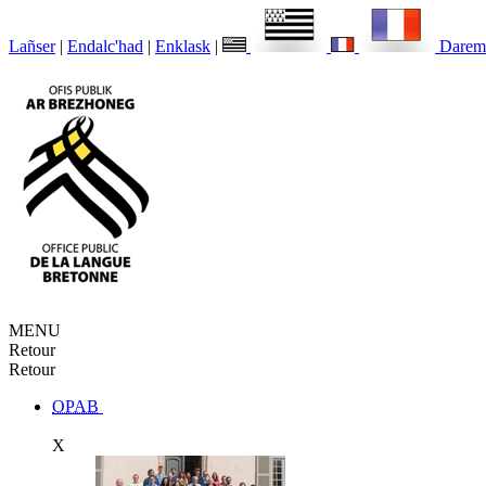
Lañser
|
Endalc'had
|
Enklask
|
Darem
MENU
Retour
Retour
OPAB
X