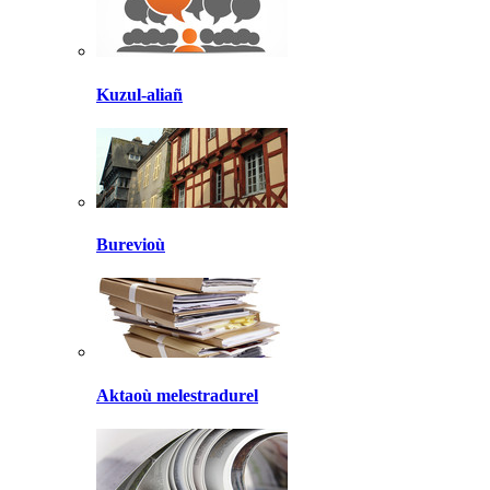
Kuzul-aliañ
Burevioù
Aktaoù melestradurel