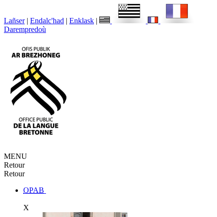
Lañser
|
Endalc'had
|
Enklask
|
Darempredoù
MENU
Retour
Retour
OPAB
X