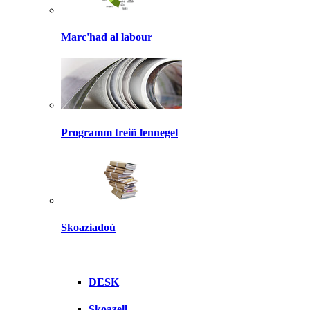
Marc'had al labour
Programm treiñ lennegel
Skoaziadoù
DESK
Skoazell