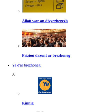
Alioù war an divyezhegezh
Prizioù dazont ar brezhoneg
Ya d'ar brezhoneg
X
Kinnig