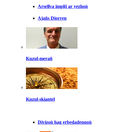
Arsellva implij ar yezhoù
Ajañs Diorren
Kuzul-merañ
Kuzul-skiantel
Divizoù hag erbedadennoù