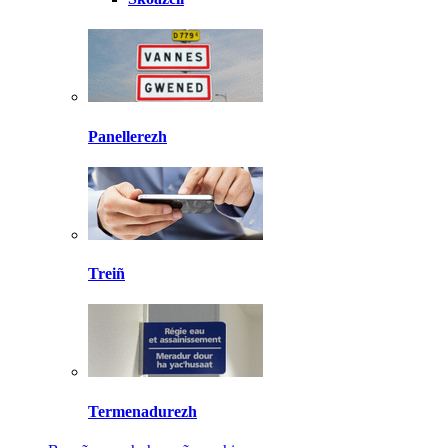
Panellerezh
Treiñ
Termenadurezh