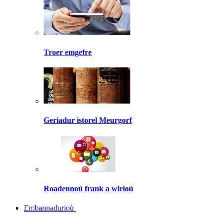
Troer emgefre
Geriadur istorel Meurgorf
Roadennoù frank a wirioù
Embannadurioù