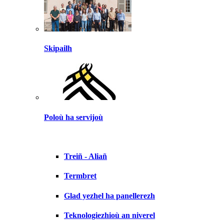
Skipailh
Poloù ha servijoù
Treiñ - Aliañ
Termbret
Glad yezhel ha panellerezh
Teknologiezhioù an niverel