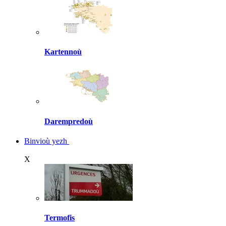
Kartennoù
Darempredoù
Binvioù yezh
X
Termofis