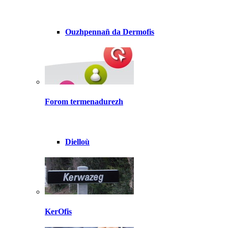
Ouzhpennañ da Dermofis
Forom termenadurezh
Dielloù
KerOfis