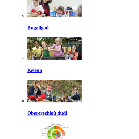
Bugaligoù
Kelenn
Obererezhioù dudi