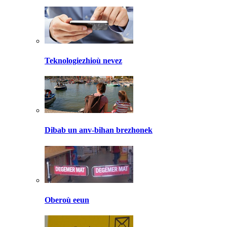
Teknologiezhioù nevez
Dibab un anv-bihan brezhonek
Oberoù eeun