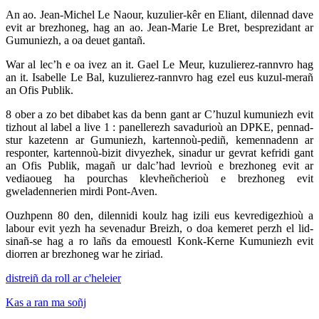
An ao. Jean-Michel Le Naour, kuzulier-kêr en Eliant, dilennad dave
evit ar brezhoneg, hag an ao. Jean-Marie Le Bret, besprezidant ar
Gumuniezh, a oa deuet gantañ.
War al lec’h e oa ivez an it. Gael Le Meur, kuzulierez-rannvro hag
an it. Isabelle Le Bal, kuzulierez-rannvro hag ezel eus kuzul-merañ
an Ofis Publik.
8 ober a zo bet dibabet kas da benn gant ar C’huzul kumuniezh evit
tizhout al label a live 1 : panellerezh savadurioù an DPKE, pennad-
stur kazetenn ar Gumuniezh, kartennoù-pediñ, kemennadenn ar
responter, kartennoù-bizit divyezhek, sinadur ur gevrat kefridi gant
an Ofis Publik, magañ ur dalc’had levrioù e brezhoneg evit ar
vediaoueg ha pourchas klevheñcherioù e brezhoneg evit
gweladennerien mirdi Pont-Aven.
Ouzhpenn 80 den, dilennidi koulz hag izili eus kevredigezhioù a
labour evit yezh ha sevenadur Breizh, o doa kemeret perzh el lid-
sinañ-se hag a ro lañs da emouestl Konk-Kerne Kumuniezh evit
diorren ar brezhoneg war he ziriad.
distreiñ da roll ar c'heleier
Kas a ran ma soñj