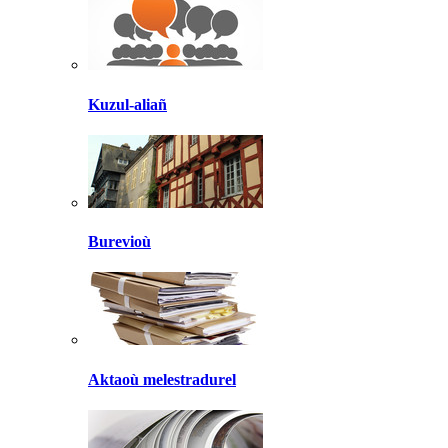
Kuzul-aliañ
Burevioù
Aktaoù melestradurel