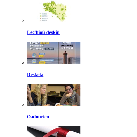
Lec'hioù deskiñ
Desketa
Oadourien