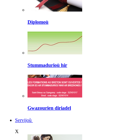
Diplomoù
Stummadurioù hir
Gwazourien diriadel
Servijoù
X