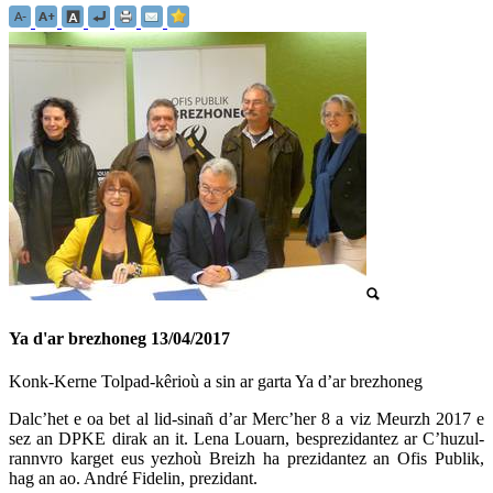
Ya d'ar brezhoneg
13/04/2017
Konk-Kerne Tolpad-kêrioù a sin ar garta Ya d’ar brezhoneg
Dalc’het e oa bet al lid-sinañ d’ar Merc’her 8 a viz Meurzh 2017 e
sez an DPKE dirak an it. Lena Louarn, besprezidantez ar C’huzul-
rannvro karget eus yezhoù Breizh ha prezidantez an Ofis Publik,
hag an ao. André Fidelin, prezidant.