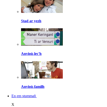
Stad ar yezh
Anvioù-lec'h
Anvioù-familh
En em stummañ
X