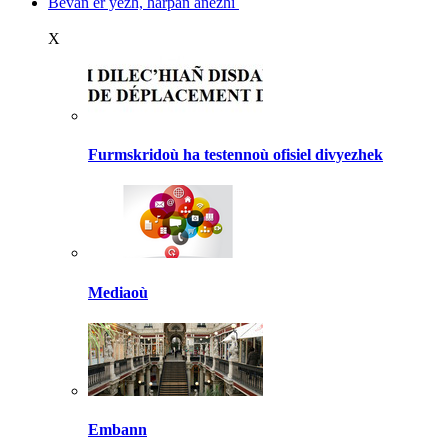
Bevañ er yezh, harpañ anezhi
X
Furmskridoù ha testennoù ofisiel divyezhek
Mediaoù
Embann