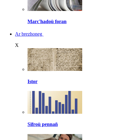
Marc'hadoù foran
Ar brezhoneg
X
Istor
Sifroù pennañ