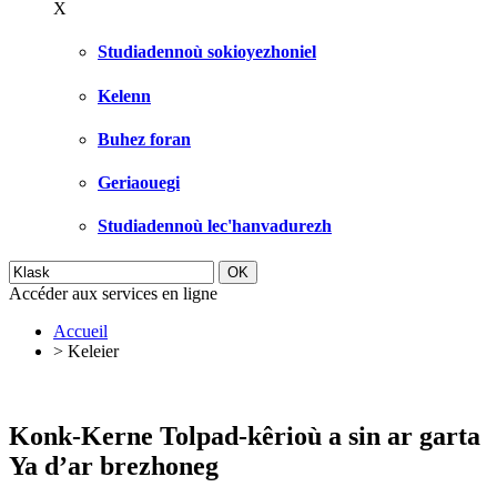
X
Studiadennoù sokioyezhoniel
Kelenn
Buhez foran
Geriaouegi
Studiadennoù lec'hanvadurezh
Accéder aux services en ligne
Accueil
>
Keleier
Konk-Kerne Tolpad-kêrioù a sin ar garta
Ya d’ar brezhoneg