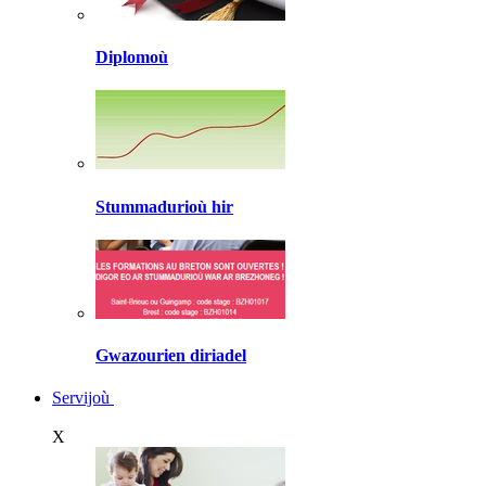
Diplomoù
Stummadurioù hir
Gwazourien diriadel
Servijoù
X