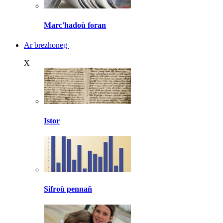
Marc'hadoù foran
Ar brezhoneg
X
Istor
Sifroù pennañ