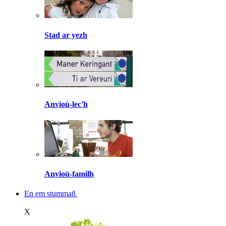
Stad ar yezh
Anvioù-lec'h
Anvioù-familh
En em stummañ
X