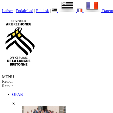
Lañser
|
Endalc'had
|
Enklask
|
Darem
MENU
Retour
Retour
OPAB
X