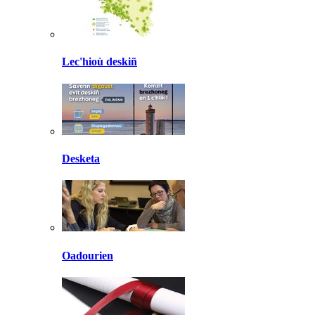
Lec'hioù deskiñ
Desketa
Oadourien