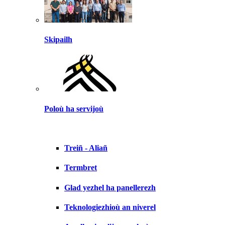
Skipailh
Poloù ha servijoù
Treiñ - Aliañ
Termbret
Glad yezhel ha panellerezh
Teknologiezhioù an niverel