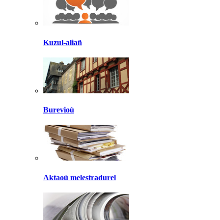
Kuzul-aliañ
Burevioù
Aktaoù melestradurel