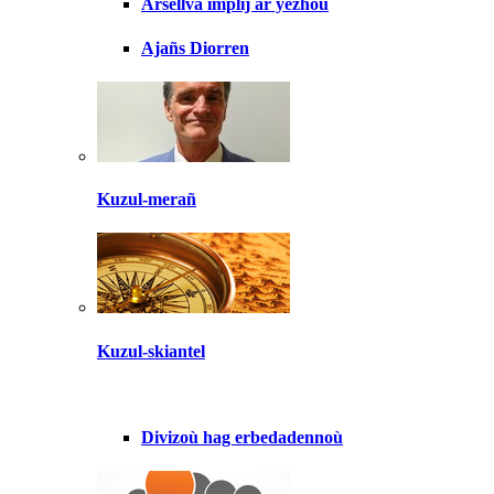
Arsellva implij ar yezhoù
Ajañs Diorren
Kuzul-merañ
Kuzul-skiantel
Divizoù hag erbedadennoù