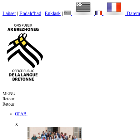
Lañser
|
Endalc'had
|
Enklask
|
Darem
MENU
Retour
Retour
OPAB
X