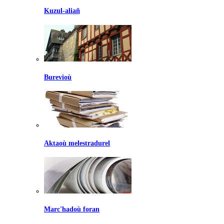
Kuzul-aliañ
Burevioù
Aktaoù melestradurel
Marc'hadoù foran