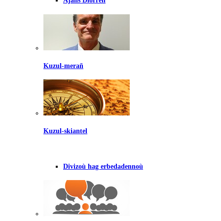
Ajañs Diorren
Kuzul-merañ
Kuzul-skiantel
Divizoù hag erbedadennoù