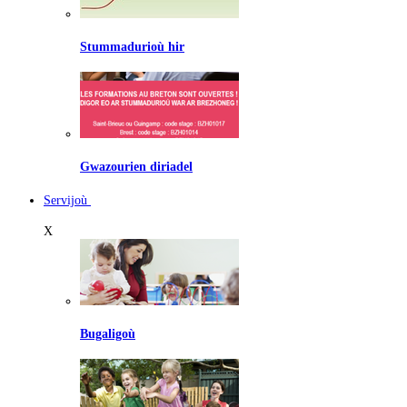
Stummadurioù hir
Gwazourien diriadel
Servijoù
X
Bugaligoù