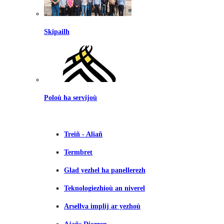
Skipailh
Poloù ha servijoù
Treiñ - Aliañ
Termbret
Glad yezhel ha panellerezh
Teknologiezhioù an niverel
Arsellva implij ar yezhoù