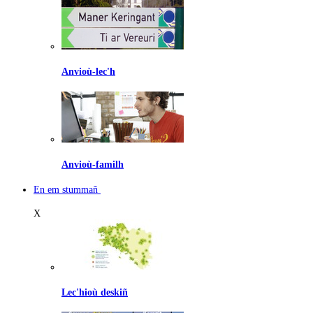
Anvioù-lec'h
Anvioù-familh
En em stummañ
X
Lec'hioù deskiñ