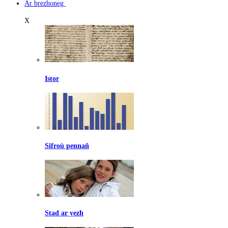
Ar brezhoneg
X
Istor
Sifroù pennañ
Stad ar yezh