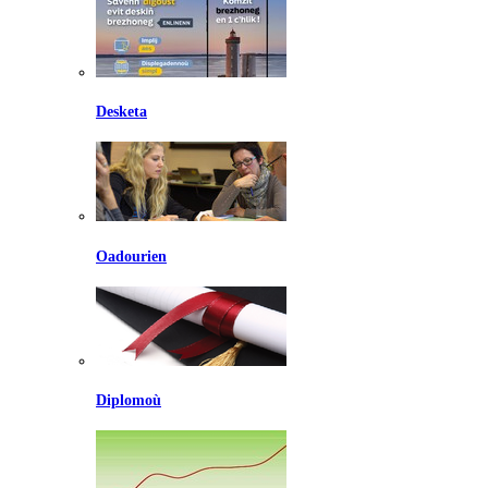
Desketa
Oadourien
Diplomoù