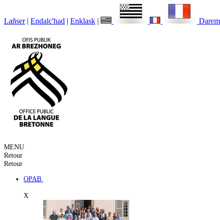
Lañser
|
Endalc'had
|
Enklask
|
Darem
MENU
Retour
Retour
OPAB
X