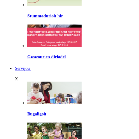
Stummadurioù hir
Gwazourien diriadel
Servijoù
X
Bugaligoù