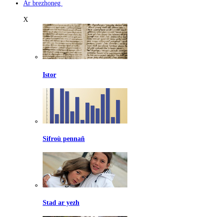
Ar brezhoneg
X
Istor
Sifroù pennañ
Stad ar yezh