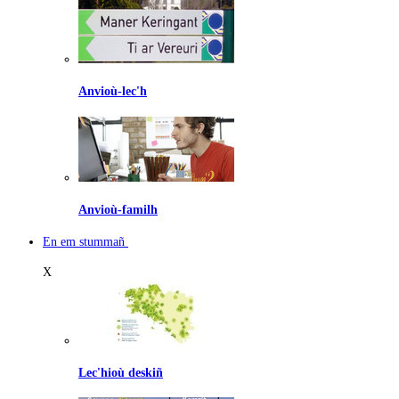
Anvioù-lec'h
Anvioù-familh
En em stummañ
X
Lec'hioù deskiñ