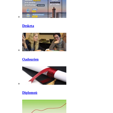
Desketa
Oadourien
Diplomoù