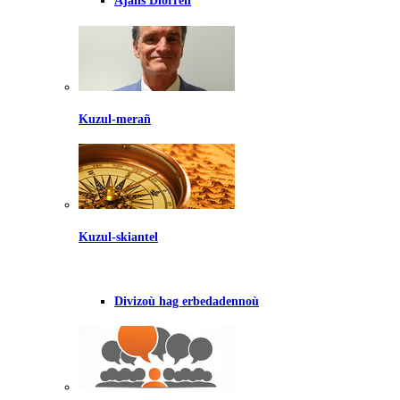
Ajañs Diorren
Kuzul-merañ
Kuzul-skiantel
Divizoù hag erbedadennoù