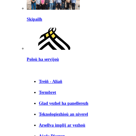
Skipailh
Poloù ha servijoù
Treiñ - Aliañ
Termbret
Glad yezhel ha panellerezh
Teknologiezhioù an niverel
Arsellva implij ar yezhoù