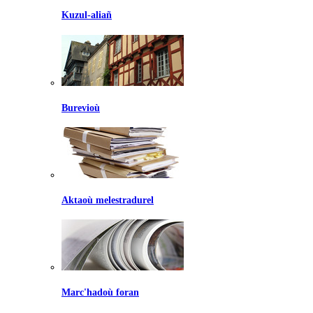
Kuzul-aliañ
Burevioù
Aktaoù melestradurel
Marc'hadoù foran