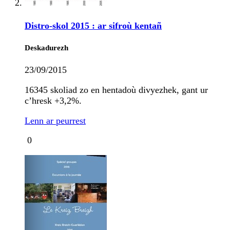
Distro-skol 2015 : ar sifroù kentañ
Deskadurezh
23/09/2015
16345 skoliad zo en hentadoù divyezhek, gant ur
c’hresk +3,2%.
Lenn ar peurrest
0