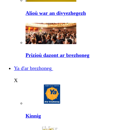
Alioù war an divyezhegezh
Prizioù dazont ar brezhoneg
Ya d'ar brezhoneg
X
Kinnig