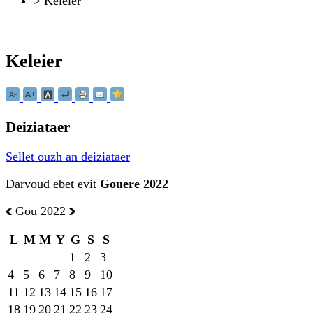
>
Keleier
Keleier
Deiziataer
Sellet ouzh an deiziataer
Darvoud ebet evit
Gouere 2022
Gou 2022
L
M
M
Y
G
S
S
1
2
3
4
5
6
7
8
9
10
11
12
13
14
15
16
17
18
19
20
21
22
23
24