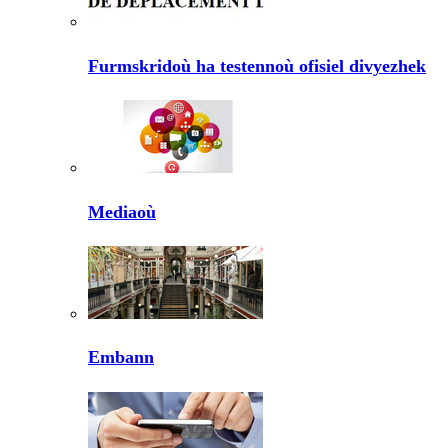
Furmskridoù ha testennoù ofisiel divyezhek
Mediaoù
Embann