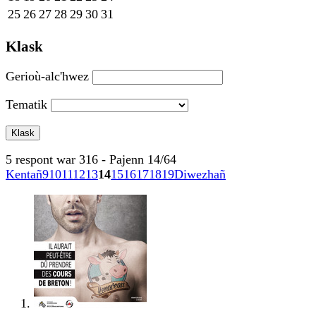
25
26
27
28
29
30
31
Klask
Gerioù-alc'hwez
Tematik
5 respont war 316 - Pajenn 14/64
Kentañ
9
10
11
12
13
14
15
16
17
18
19
Diwezhañ