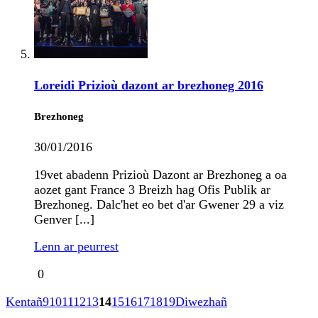
Loreidi Prizioù dazont ar brezhoneg 2016
Brezhoneg
30/01/2016
19vet abadenn Prizioù Dazont ar Brezhoneg a oa
aozet gant France 3 Breizh hag Ofis Publik ar
Brezhoneg.​ Dalc'het eo bet d'ar Gwener 29 a viz
Genver [...]
Lenn ar peurrest
0
Kentañ
9
10
11
12
13
14
15
16
17
18
19
Diwezhañ