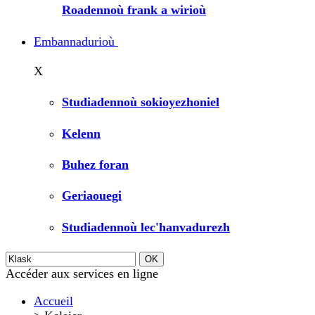
Roadennoù frank a wirioù
Embannadurioù
X
Studiadennoù sokioyezhoniel
Kelenn
Buhez foran
Geriaouegi
Studiadennoù lec'hanvadurezh
Accéder aux services en ligne
Accueil