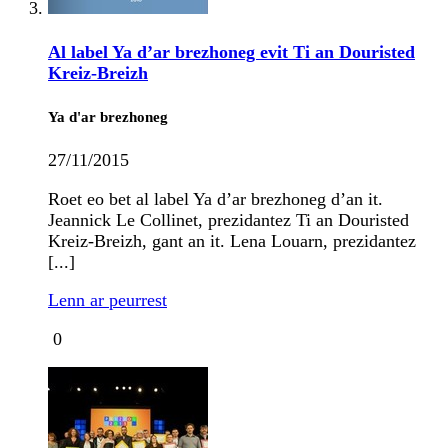
Al label Ya d’ar brezhoneg evit Ti an Douristed
Kreiz-Breizh
Ya d'ar brezhoneg
27/11/2015
Roet eo bet al label Ya d’ar brezhoneg d’an it.
Jeannick Le Collinet, prezidantez Ti an Douristed
Kreiz-Breizh, gant an it. Lena Louarn, prezidantez
[...]
Lenn ar peurrest
0