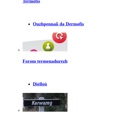
Termofis
Ouzhpennañ da Dermofis
Forom termenadurezh
Dielloù