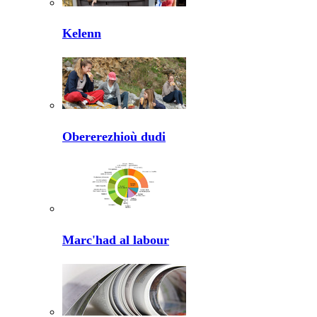
Kelenn
Obererezhioù dudi
Marc'had al labour