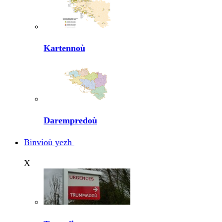
Kartennoù
Darempredoù
Binvioù yezh
X