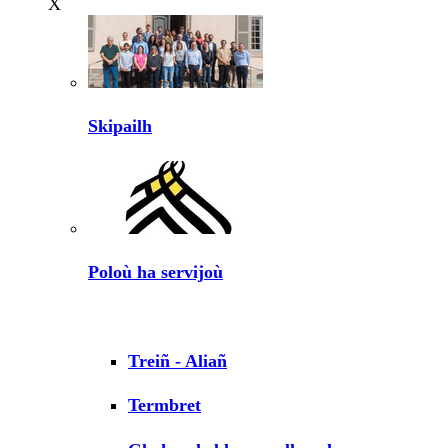
X
Skipailh
Poloù ha servijoù
Treiñ - Aliañ
Termbret