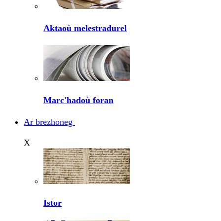
Aktaoù melestradurel
Marc'hadoù foran
Ar brezhoneg
X
Istor