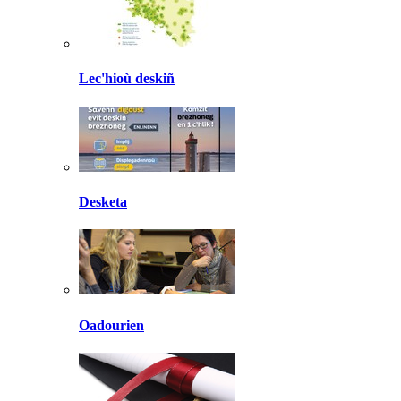
Lec'hioù deskiñ
Desketa
Oadourien