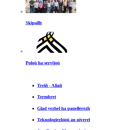
Skipailh
Poloù ha servijoù
Treiñ - Aliañ
Termbret
Glad yezhel ha panellerezh
Teknologiezhioù an niverel