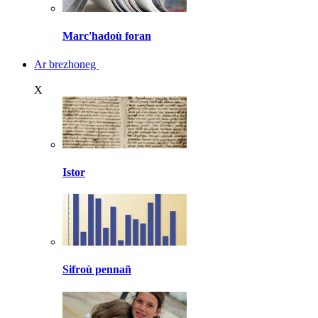
Marc'hadoù foran
Ar brezhoneg
X
Istor
Sifroù pennañ