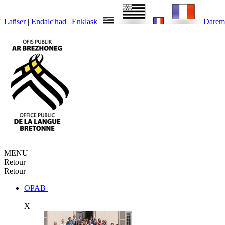
Lañser
|
Endalc'had
|
Enklask
|
Darem
MENU
Retour
Retour
OPAB
X