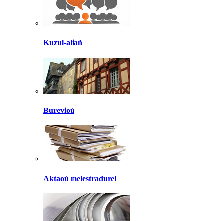
Kuzul-aliañ
Burevioù
Aktaoù melestradurel