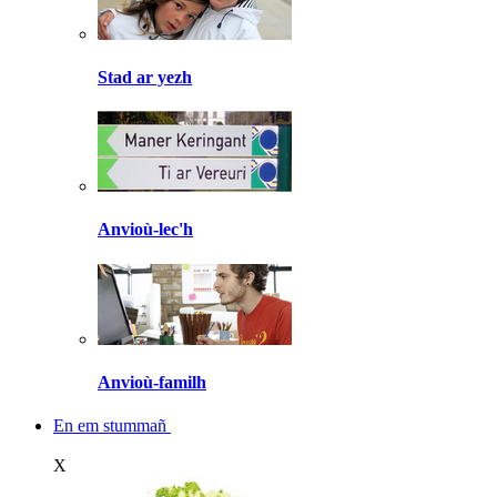
Stad ar yezh
Anvioù-lec'h
Anvioù-familh
En em stummañ
X