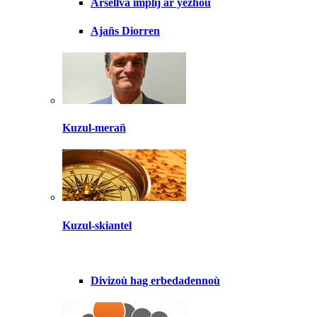
Arsellva implij ar yezhoù
Ajañs Diorren
Kuzul-merañ
Kuzul-skiantel
Divizoù hag erbedadennoù