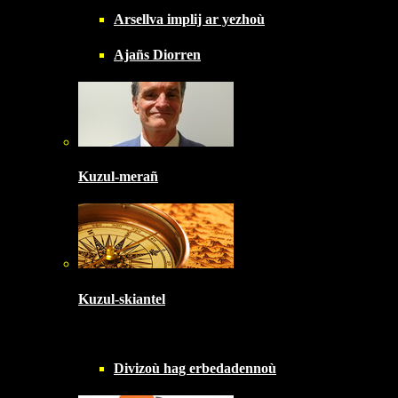
Arsellva implij ar yezhoù
Ajañs Diorren
Kuzul-merañ
Kuzul-skiantel
Divizoù hag erbedadennoù