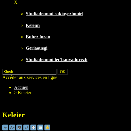
X
Studiadennoù sokioyezhoniel
Kelenn
Buhez foran
Geriaouegi
Studiadennoù lec'hanvadurezh
Accéder aux services en ligne
Accueil
>
Keleier
Keleier