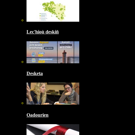
Lec'hioù deskiñ
Desketa
Oadourien