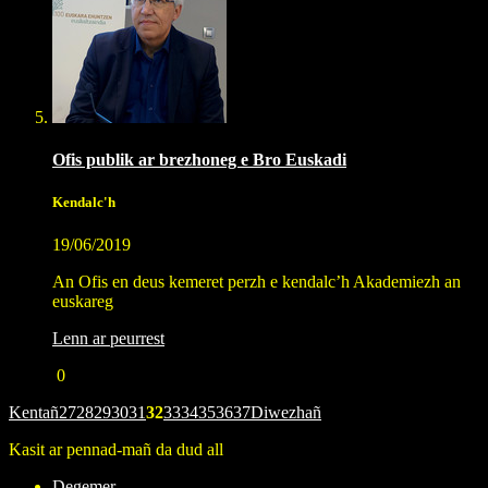
Ofis publik ar brezhoneg e Bro Euskadi
Kendalc'h
19/06/2019
An Ofis en deus kemeret perzh e kendalc’h Akademiezh an
euskareg
Lenn ar peurrest
0
Kentañ
27
28
29
30
31
32
33
34
35
36
37
Diwezhañ
Kasit ar pennad-mañ da dud all
Degemer