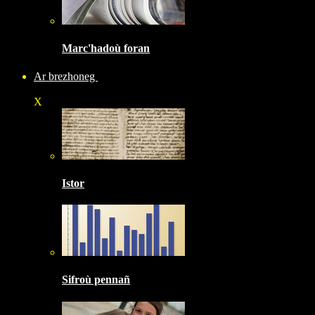
Marc'hadoù foran
Ar brezhoneg
X
Istor
Sifroù pennañ