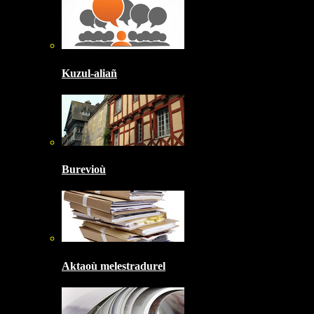
Kuzul-aliañ
Burevioù
Aktaoù melestradurel