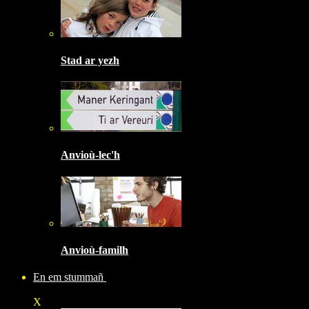
Stad ar yezh
Anvioù-lec'h
Anvioù-familh
En em stummañ
X