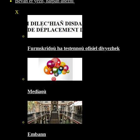
Bevañ er yezh, harpañ anezhi
X
Furmskridoù ha testennoù ofisiel divyezhek
Mediaoù
Embann