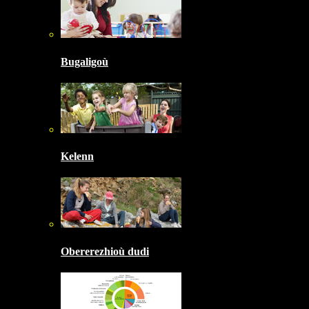
Bugaligoù
Kelenn
Obererezhioù dudi