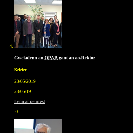
Gweladenn an
OPAB
gant an ao.Rektor
Keleier
23/05/2019
23/05/19
Lenn ar peurrest
0