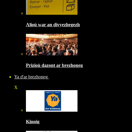
Alioù war an divyezhegezh
Prizioù dazont ar brezhoneg
Ya d'ar brezhoneg
X
Kinnig