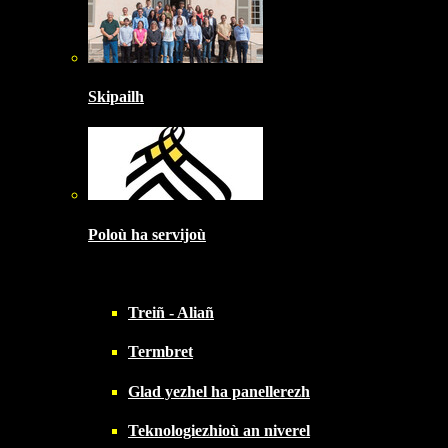
Skipailh
Poloù ha servijoù
Treiñ - Aliañ
Termbret
Glad yezhel ha panellerezh
Teknologiezhioù an niverel