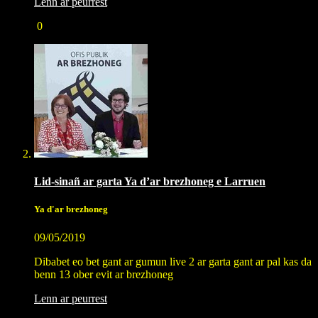
Lenn ar peurrest
0
Lid-sinañ ar garta Ya d’ar brezhoneg e Larruen
Ya d'ar brezhoneg
09/05/2019
Dibabet eo bet gant ar gumun live 2 ar garta gant ar pal kas da
benn 13 ober evit ar brezhoneg
Lenn ar peurrest