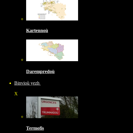
Kartennoù
Darempredoù
Binvioù yezh
X
Termofis