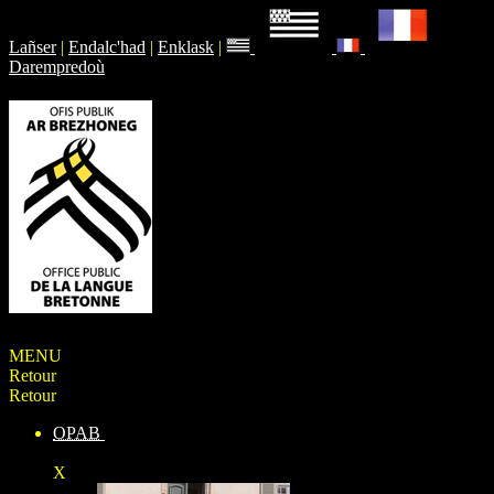
Lañser
|
Endalc'had
|
Enklask
|
Darempredoù
MENU
Retour
Retour
OPAB
X