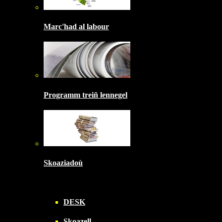
Marc'had al labour
Programm treiñ lennegel
Skoaziadoù
DESK
Skoazell