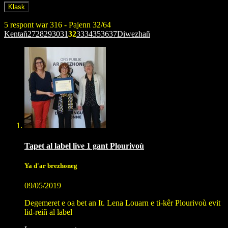
5 respont war 316 - Pajenn 32/64
Kentañ
27
28
29
30
31
32
33
34
35
36
37
Diwezhañ
Tapet al label live 1 gant Plourivoù
Ya d'ar brezhoneg
09/05/2019
Degemeret e oa bet an It. Lena Louarn e ti-kêr Plourivoù evit
lid-reiñ al label