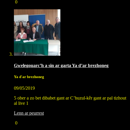
0
Gwelegouarc’h a sin ar garta Ya d’ar brezhoneg
Ya d'ar brezhoneg
09/05/2019
5 ober a zo bet dibabet gant ar C’huzul-kêr gant ar pal tizhout
al live 1
Lenn ar peurrest
0