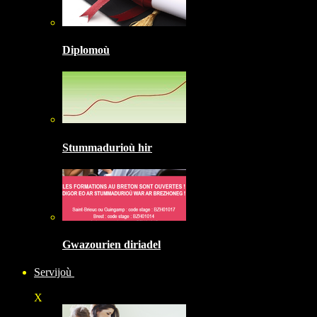
Diplomoù
Stummadurioù hir
Gwazourien diriadel
Servijoù
X