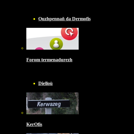
Ouzhpennañ da Dermofis
Forom termenadurezh
Dielloù
KerOfis