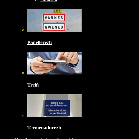
Panellerezh
Treiñ
Termenadurezh