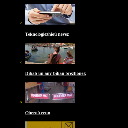
Teknologiezhioù nevez
Dibab un anv-bihan brezhonek
Oberoù eeun