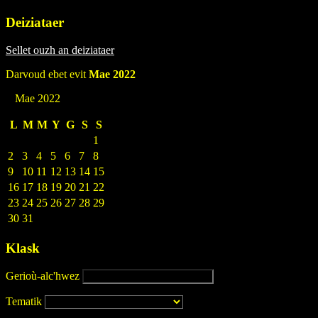
Deiziataer
Sellet ouzh an deiziataer
Darvoud ebet evit
Mae 2022
Mae 2022
L
M
M
Y
G
S
S
1
2
3
4
5
6
7
8
9
10
11
12
13
14
15
16
17
18
19
20
21
22
23
24
25
26
27
28
29
30
31
Klask
Gerioù-alc'hwez
Tematik