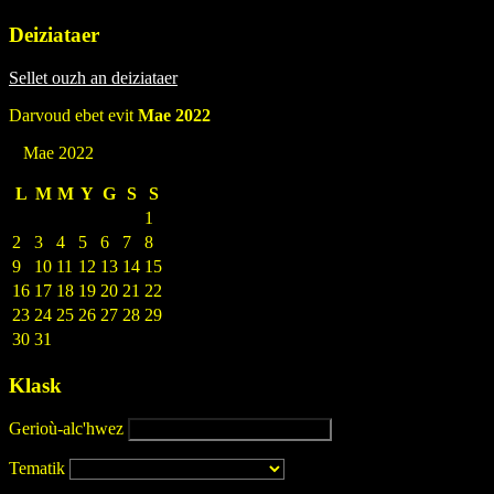
Deiziataer
Sellet ouzh an deiziataer
Darvoud ebet evit
Mae 2022
Mae 2022
L
M
M
Y
G
S
S
1
2
3
4
5
6
7
8
9
10
11
12
13
14
15
16
17
18
19
20
21
22
23
24
25
26
27
28
29
30
31
Klask
Gerioù-alc'hwez
Tematik