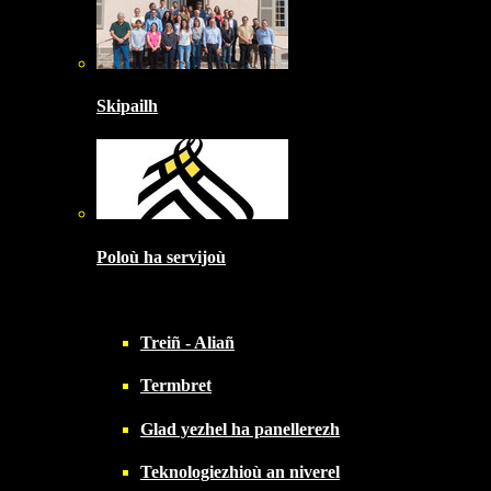
Skipailh
Poloù ha servijoù
Treiñ - Aliañ
Termbret
Glad yezhel ha panellerezh
Teknologiezhioù an niverel