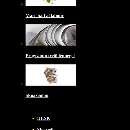
Marc'had al labour
Programm treiñ lennegel
Skoaziadoù
DESK
Skoazell