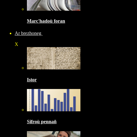
Marc'hadoù foran
Ar brezhoneg
X
Istor
Sifroù pennañ