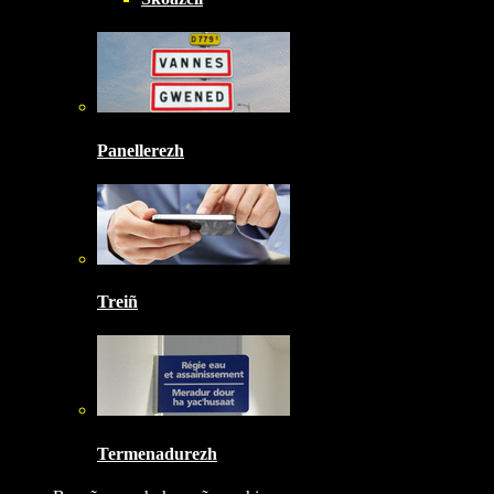
Panellerezh
Treiñ
Termenadurezh