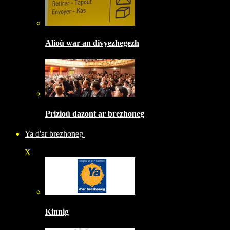
Alioù war an divyezhegezh
Prizioù dazont ar brezhoneg
Ya d'ar brezhoneg
X
Kinnig