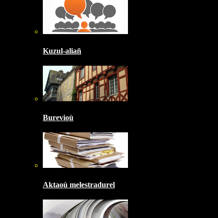
Kuzul-aliañ
Burevioù
Aktaoù melestradurel