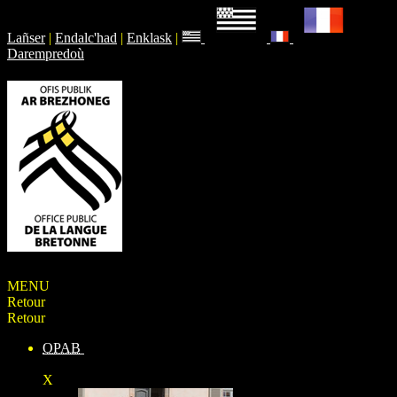
Lañser
|
Endalc'had
|
Enklask
|
Darempredoù
MENU
Retour
Retour
OPAB
X