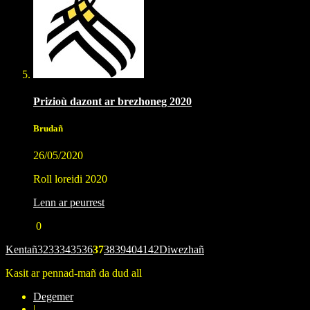
Prizioù dazont ar brezhoneg 2020
Brudañ
26/05/2020
Roll loreidi 2020
Lenn ar peurrest
0
Kentañ
32
33
34
35
36
37
38
39
40
41
42
Diwezhañ
Kasit ar pennad-mañ da dud all
Degemer
|