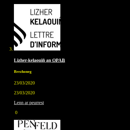
Lizher-kelaouiñ an
OPAB
Brezhoneg
23/03/2020
23/03/2020
Lenn ar peurrest
0