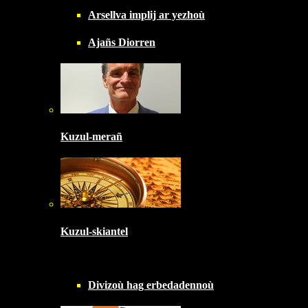
Arsellva implij ar yezhoù
Ajañs Diorren
Kuzul-merañ
Kuzul-skiantel
Divizoù hag erbedadennoù