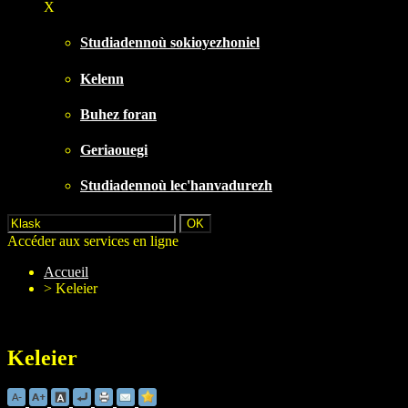
X
Studiadennoù sokioyezhoniel
Kelenn
Buhez foran
Geriaouegi
Studiadennoù lec'hanvadurezh
Accéder aux services en ligne
Accueil
>
Keleier
Keleier