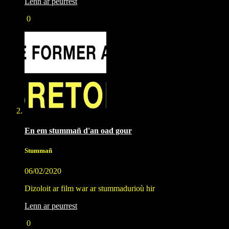
Lenn ar peurrest
0
En em stummañ d'an oad gour
Stummañ
06/02/2020
Dizoloit ar film war ar stummadurioù hir
Lenn ar peurrest
0