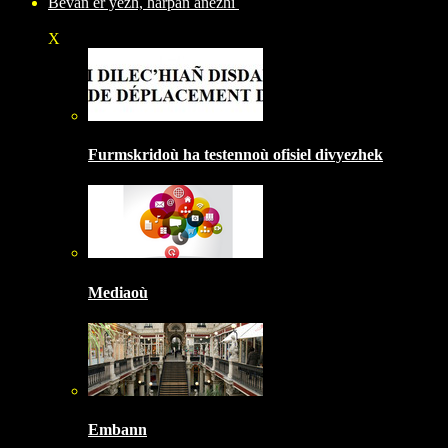
Bevañ er yezh, harpañ anezhi
X
Furmskridoù ha testennoù ofisiel divyezhek
Mediaoù
Embann