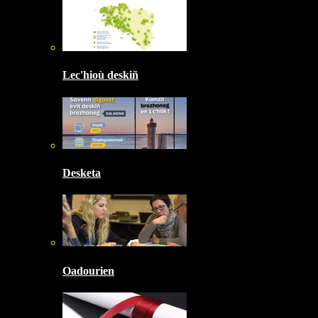
Lec'hioù deskiñ
Desketa
Oadourien