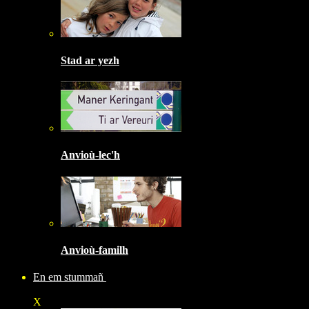
Stad ar yezh
Anvioù-lec'h
Anvioù-familh
En em stummañ
X