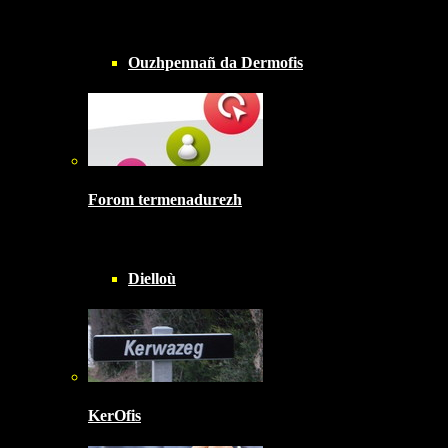
Ouzhpennañ da Dermofis
Forom termenadurezh
Dielloù
KerOfis