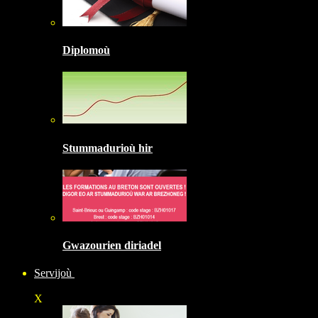
Diplomoù
Stummadurioù hir
Gwazourien diriadel
Servijoù
X