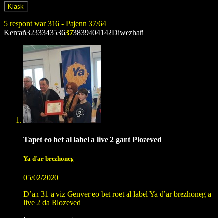
5 respont war 316 - Pajenn 37/64
Kentañ
32
33
34
35
36
37
38
39
40
41
42
Diwezhañ
Tapet eo bet al label a live 2 gant Plozeved
Ya d'ar brezhoneg
05/02/2020
D’an 31 a viz Genver eo bet roet al label Ya d’ar brezhoneg a
live 2 da Blozeved