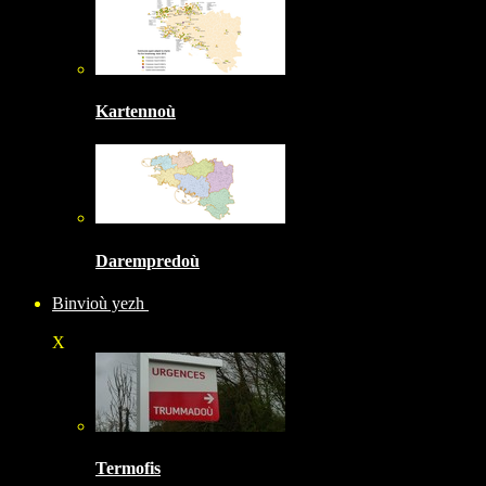
Kartennoù
Darempredoù
Binvioù yezh
X
Termofis