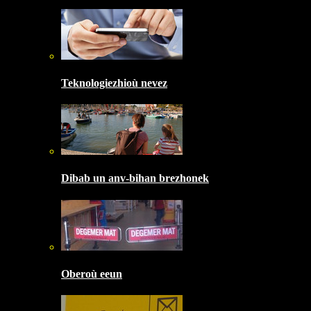
Teknologiezhioù nevez
Dibab un anv-bihan brezhonek
Oberoù eeun