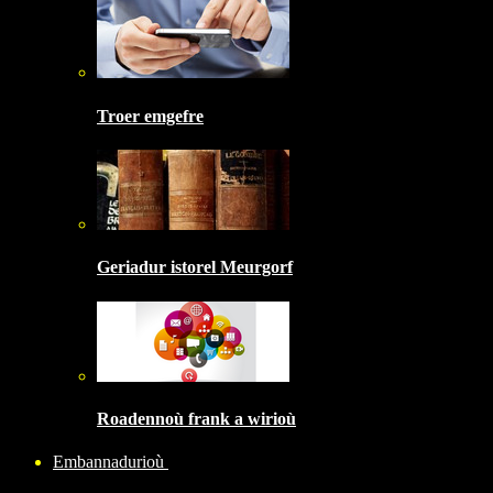
Troer emgefre
Geriadur istorel Meurgorf
Roadennoù frank a wirioù
Embannadurioù