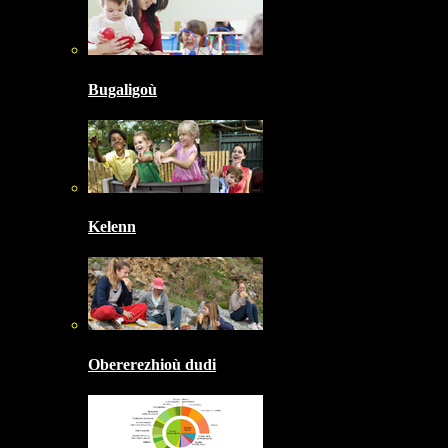
Bugaligoù
Kelenn
Obererezhioù dudi