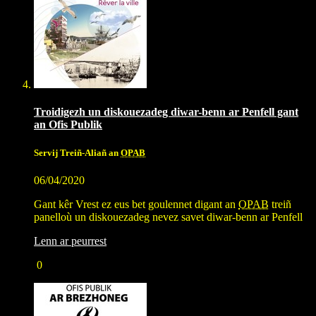
Troidigezh un diskouezadeg diwar-benn ar Penfell gant
an Ofis Publik
Servij Treiñ-Aliañ an
OPAB
06/04/2020
Gant kêr Vrest ez eus bet goulennet digant an
OPAB
treiñ
panelloù un diskouezadeg nevez savet diwar-benn ar Penfell
Lenn ar peurrest
0