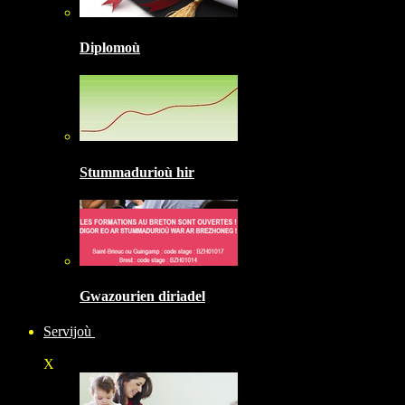
Diplomoù
Stummadurioù hir
Gwazourien diriadel
Servijoù
X