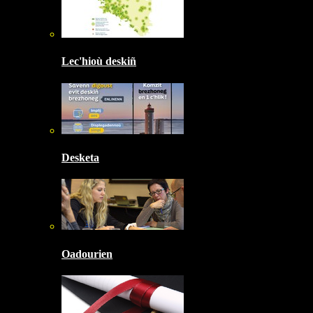
Lec'hioù deskiñ
Desketa
Oadourien