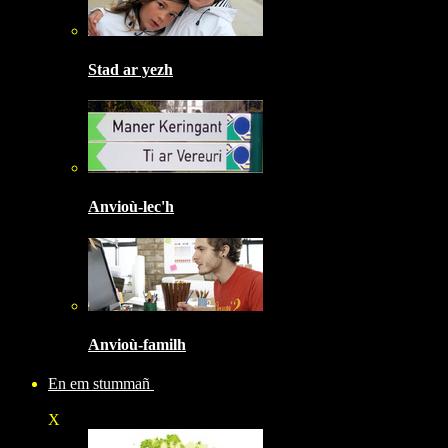
Stad ar yezh
Anvioù-lec'h
Anvioù-familh
En em stummañ
X