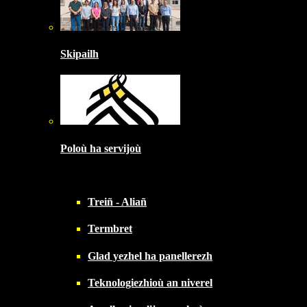
Skipailh
Poloù ha servijoù
Treiñ - Aliañ
Termbret
Glad yezhel ha panellerezh
Teknologiezhioù an niverel