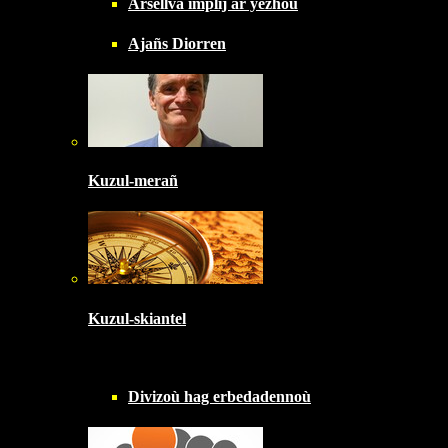
Arsellva implij ar yezhoù
Ajañs Diorren
Kuzul-merañ
Kuzul-skiantel
Divizoù hag erbedadennoù