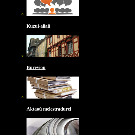
Kuzul-aliañ
Burevioù
Aktaoù melestradurel