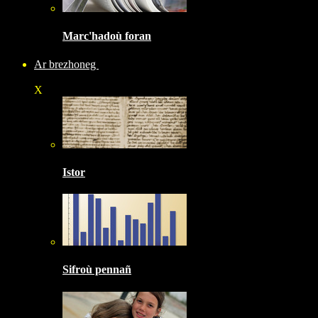
Marc'hadoù foran
Ar brezhoneg
X
Istor
Sifroù pennañ