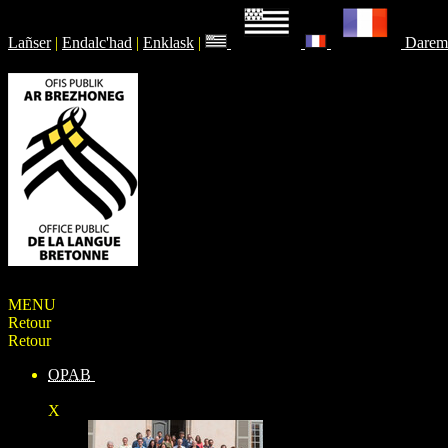
Lañser
|
Endalc'had
|
Enklask
|
Darem
MENU
Retour
Retour
OPAB
X