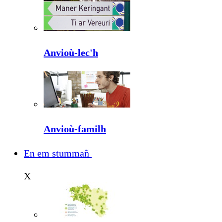
Anvioù-lec'h
Anvioù-familh
En em stummañ
X