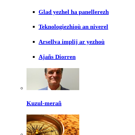
Glad yezhel ha panellerezh
Teknologiezhioù an niverel
Arsellva implij ar yezhoù
Ajañs Diorren
Kuzul-merañ