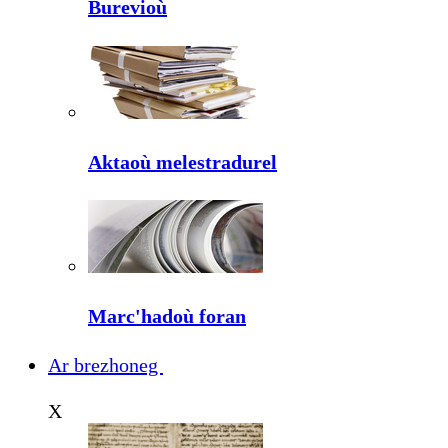
Burevioù
Aktaoù melestradurel
Marc'hadoù foran
Ar brezhoneg
X