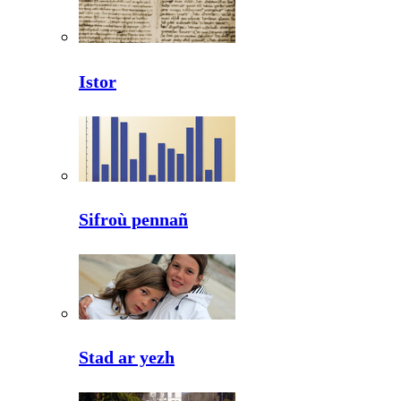
Istor
Sifroù pennañ
Stad ar yezh