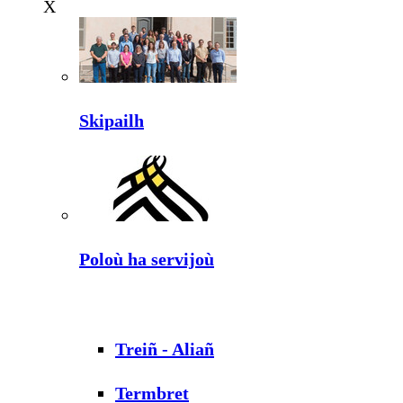
X
Skipailh
Poloù ha servijoù
Treiñ - Aliañ
Termbret