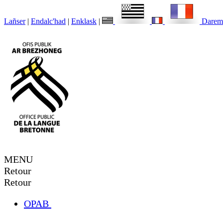
Lañser
|
Endalc'had
|
Enklask
|
Darem
MENU
Retour
Retour
OPAB