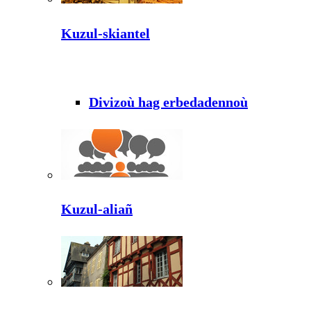
Kuzul-skiantel
Divizoù hag erbedadennoù
Kuzul-aliañ