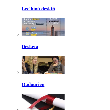
Lec'hioù deskiñ
Desketa
Oadourien