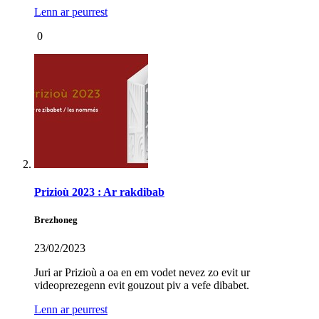
Lenn ar peurrest
0
Prizioù 2023 : Ar rakdibab
Brezhoneg
23/02/2023
Juri ar Prizioù a oa en em vodet nevez zo evit ur
videoprezegenn evit gouzout piv a vefe dibabet.
Lenn ar peurrest