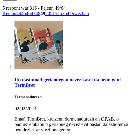
5 respont war 316 - Pajenn 49/64
Kentañ
44
45
46
47
48
49
50
51
52
53
54
Diwezhañ
Un dastumad geriaouegoù nevez kaset da benn gant
TermBret
Termenadurezh
02/02/2023
Emañ TermBret, kreizenn dermenadurezh an
OPAB
, o
paouez embann 4 geriaoueg nevez evit bastañ da ezhommoù
pemdeziek ar vrezhonegerien.