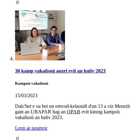
0
30 kamp vakañsoù aozet evit an hañv 2023
Kampoù vakañsoù
15/03/2023
Dalc'het e oa bet un emvod-kelaouiñ d'an 13 a viz Meurzh
gant an UBAPAR hag an
OPAB
evit kinnig kampoù
vakañsoù an hañv 2023.
Lenn ar peurrest
0