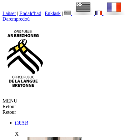
Lañser
|
Endalc'had
|
Enklask
|
Darempredoù
MENU
Retour
Retour
OPAB
X