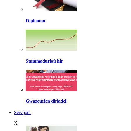
Diplomoù
Stummadurioù hir
Gwazourien diriadel
Servijoù
X