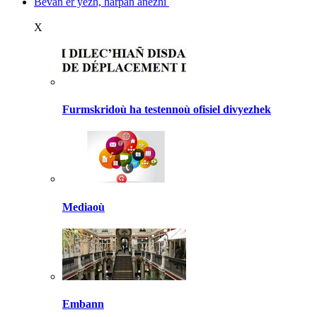
Bevañ er yezh, harpañ anezhi
X
Furmskridoù ha testennoù ofisiel divyezhek
Mediaoù
Embann