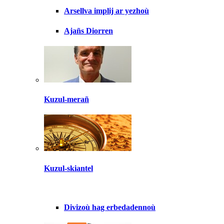
Arsellva implij ar yezhoù
Ajañs Diorren
Kuzul-merañ
Kuzul-skiantel
Divizoù hag erbedadennoù