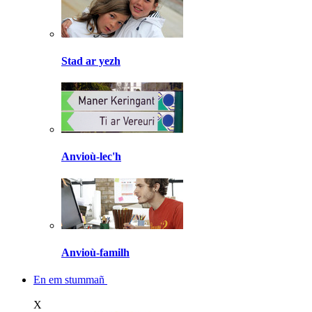
Stad ar yezh
Anvioù-lec'h
Anvioù-familh
En em stummañ
X