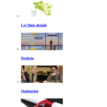
Lec'hioù deskiñ
Desketa
Oadourien