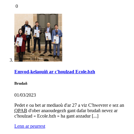
0
Emvod-kelaouiñ ar c'houlzad Ecole.bzh
Brudañ
01/03/2023
Pedet e oa bet ar mediaoù d'ar 27 a viz C'hwevrer e sez an
OPAB
d'ober anaoudegezh gant dafar brudañ nevez ar
c'houlzad « Ecole.bzh » ha gant aozadur [...]
Lenn ar peurrest