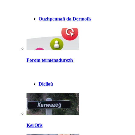
Ouzhpennañ da Dermofis
Forom termenadurezh
Dielloù
KerOfis