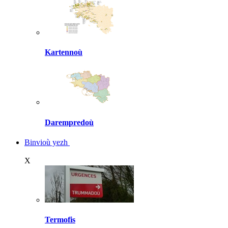
Kartennoù
Darempredoù
Binvioù yezh
X
Termofis