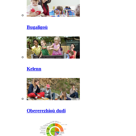
Bugaligoù
Kelenn
Obererezhioù dudi