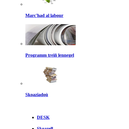
Marc'had al labour
Programm treiñ lennegel
Skoaziadoù
DESK
Skoazell