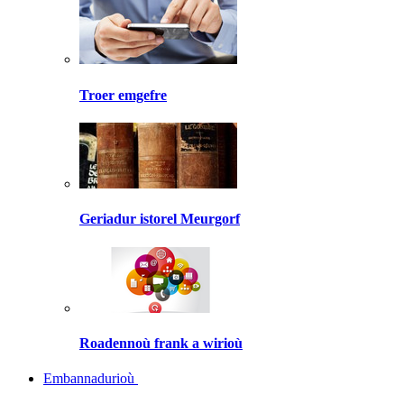
Troer emgefre
Geriadur istorel Meurgorf
Roadennoù frank a wirioù
Embannadurioù