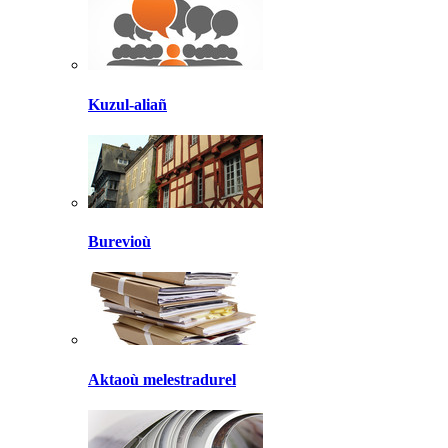
Kuzul-aliañ
Burevioù
Aktaoù melestradurel