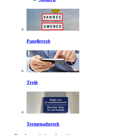
Panellerezh
Treiñ
Termenadurezh