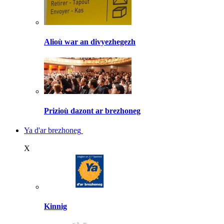
Alioù war an divyezhegezh
Prizioù dazont ar brezhoneg
Ya d'ar brezhoneg
X
Kinnig