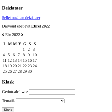
Deiziataer
Sellet ouzh an deiziataer
Darvoud ebet evit
Ebrel 2022
Ebr 2022
L
M
M
Y
G
S
S
1
2
3
4
5
6
7
8
9
10
11
12
13
14
15
16
17
18
19
20
21
22
23
24
25
26
27
28
29
30
Klask
Gerioù-alc'hwez
Tematik