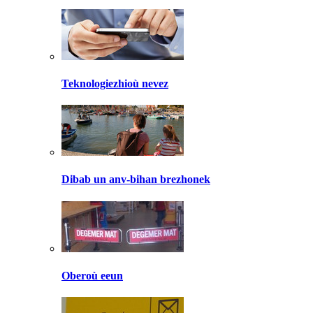
Teknologiezhioù nevez
Dibab un anv-bihan brezhonek
Oberoù eeun