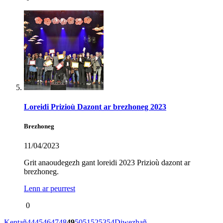
Loreidi Prizioù Dazont ar brezhoneg 2023
Brezhoneg
11/04/2023
Grit anaoudegezh gant loreidi 2023 Prizioù dazont ar
brezhoneg.
Lenn ar peurrest
0
Kentañ
44
45
46
47
48
49
50
51
52
53
54
Diwezhañ