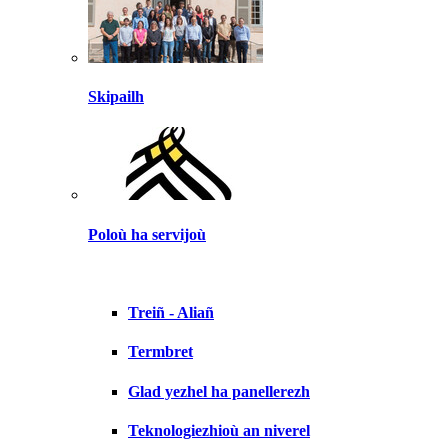
Skipailh
Poloù ha servijoù
Treiñ - Aliañ
Termbret
Glad yezhel ha panellerezh
Teknologiezhioù an niverel