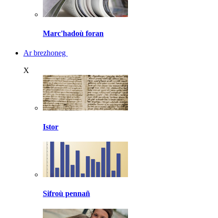
Marc'hadoù foran
Ar brezhoneg
X
Istor
Sifroù pennañ