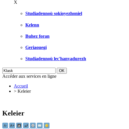
X
Studiadennoù sokioyezhoniel
Kelenn
Buhez foran
Geriaouegi
Studiadennoù lec'hanvadurezh
Accéder aux services en ligne
Accueil
>
Keleier
Keleier