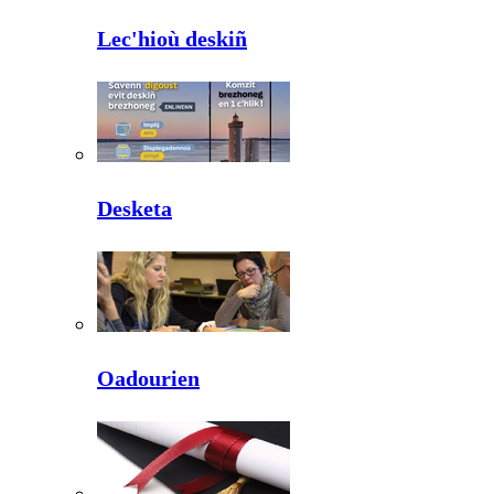
Lec'hioù deskiñ
Desketa
Oadourien