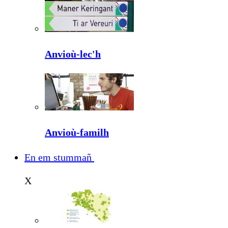
Anvioù-lec'h
Anvioù-familh
En em stummañ
X