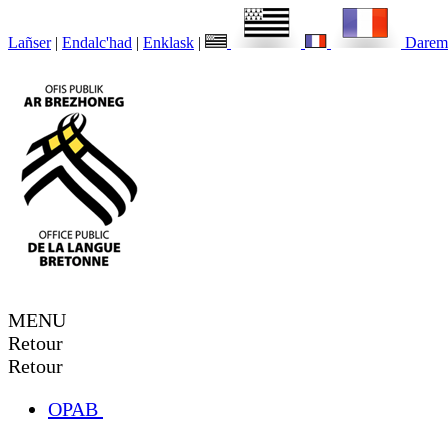
Lañser
|
Endalc'had
|
Enklask
|
Darem
MENU
Retour
Retour
OPAB