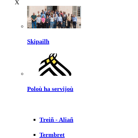
X
Skipailh
Poloù ha servijoù
Treiñ - Aliañ
Termbret