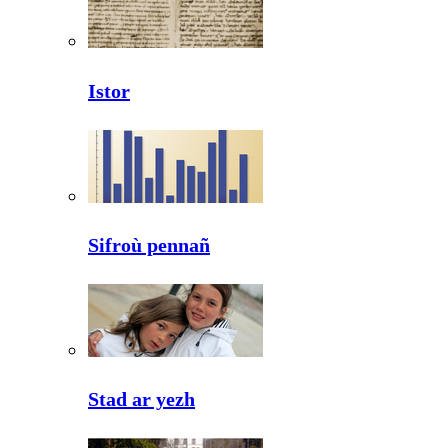
Istor
Sifroù pennañ
Stad ar yezh