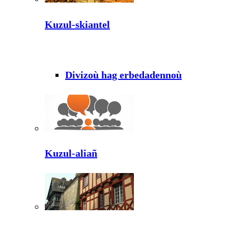
Kuzul-skiantel
Divizoù hag erbedadennoù
Kuzul-aliañ