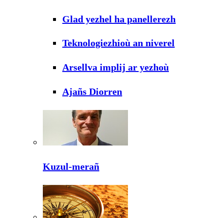
Glad yezhel ha panellerezh
Teknologiezhioù an niverel
Arsellva implij ar yezhoù
Ajañs Diorren
Kuzul-merañ