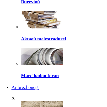
Burevioù
Aktaoù melestradurel
Marc'hadoù foran
Ar brezhoneg
X