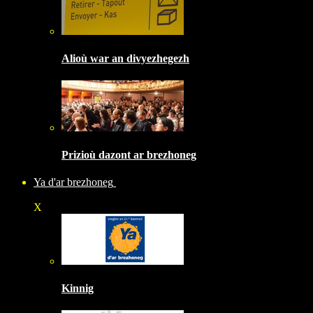
Alioù war an divyezhegezh
Prizioù dazont ar brezhoneg
Ya d'ar brezhoneg
X
Kinnig