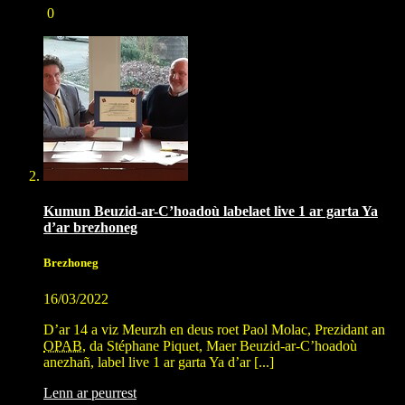
0
Kumun Beuzid-ar-C’hoadoù labelaet live 1 ar garta Ya
d’ar brezhoneg
Brezhoneg
16/03/2022
D’ar 14 a viz Meurzh en deus roet Paol Molac, Prezidant an
OPAB
, da Stéphane Piquet, Maer Beuzid-ar-C’hoadoù
anezhañ, label live 1 ar garta Ya d’ar [...]
Lenn ar peurrest