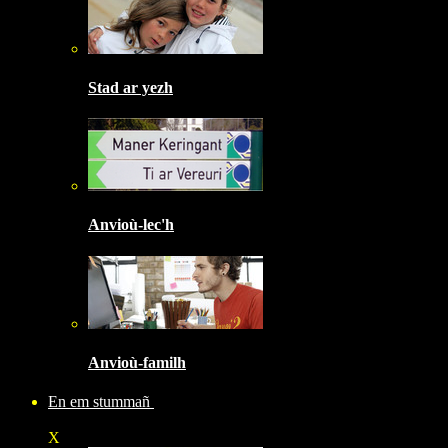
Stad ar yezh
Anvioù-lec'h
Anvioù-familh
En em stummañ
X