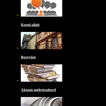
Kuzul-aliañ
Burevioù
Aktaoù melestradurel