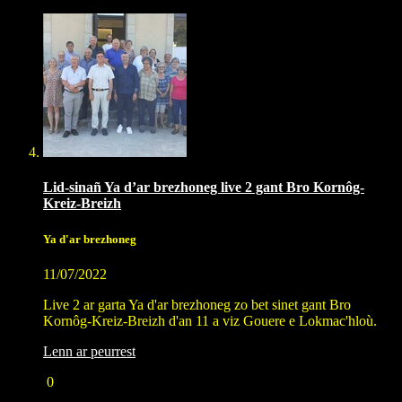
Lid-sinañ Ya d’ar brezhoneg live 2 gant Bro Kornôg-
Kreiz-Breizh
Ya d'ar brezhoneg
11/07/2022
Live 2 ar garta Ya d'ar brezhoneg zo bet sinet gant Bro
Kornôg-Kreiz-Breizh d'an 11 a viz Gouere e Lokmac'hloù.
Lenn ar peurrest
0