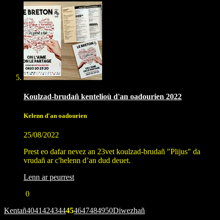
Koulzad-brudañ kentelioù d'an oadourien 2022
Kelenn d'an oadourien
25/08/2022
Prest eo dafar nevez an 23vet koulzad-brudañ "Plijus" da
vrudañ ar c'helenn d’an dud deuet.
Lenn ar peurrest
0
Kentañ
40
41
42
43
44
45
46
47
48
49
50
Diwezhañ