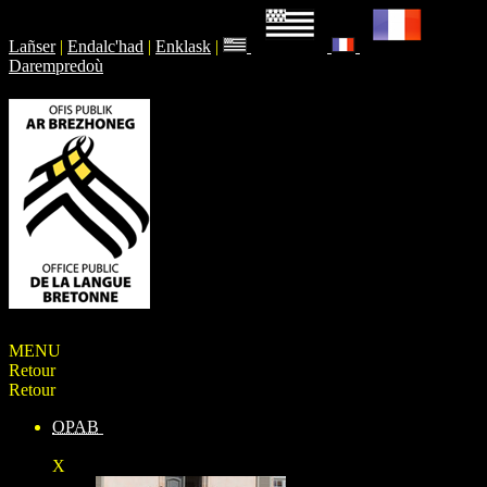
Lañser
|
Endalc'had
|
Enklask
|
Darempredoù
MENU
Retour
Retour
OPAB
X