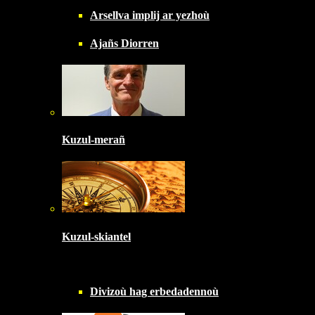
Arsellva implij ar yezhoù
Ajañs Diorren
Kuzul-merañ
Kuzul-skiantel
Divizoù hag erbedadennoù