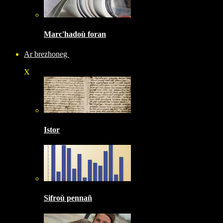
Marc'hadoù foran
Ar brezhoneg
X
Istor
Sifroù pennañ