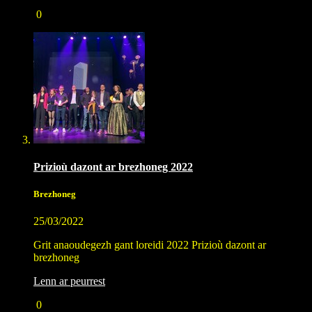
0
Prizioù dazont ar brezhoneg 2022
Brezhoneg
25/03/2022
Grit anaoudegezh gant loreidi 2022 Prizioù dazont ar
brezhoneg
Lenn ar peurrest
0