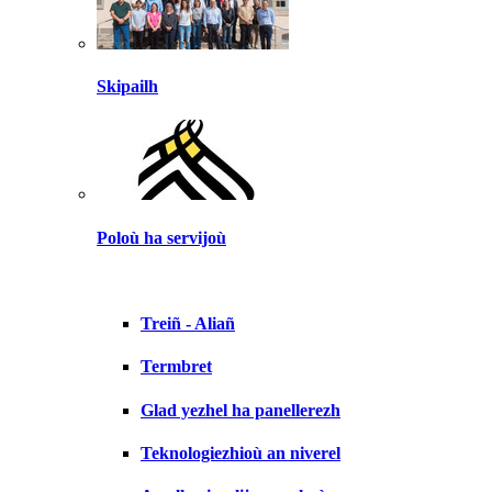
Skipailh
Poloù ha servijoù
Treiñ - Aliañ
Termbret
Glad yezhel ha panellerezh
Teknologiezhioù an niverel