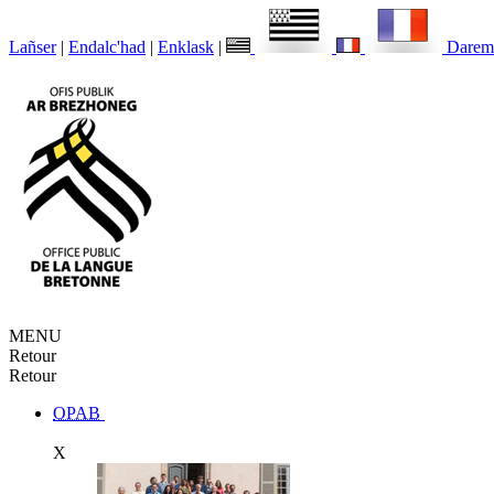
Lañser
|
Endalc'had
|
Enklask
|
Darem
MENU
Retour
Retour
OPAB
X