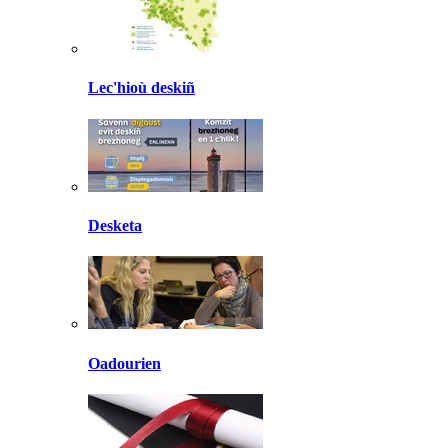
Lec'hioù deskiñ
Desketa
Oadourien