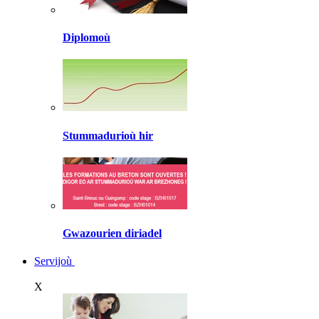
Diplomoù
Stummadurioù hir
Gwazourien diriadel
Servijoù
X