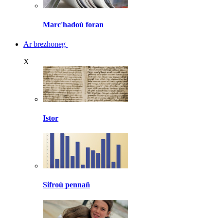
Marc'hadoù foran
Ar brezhoneg
X
Istor
Sifroù pennañ