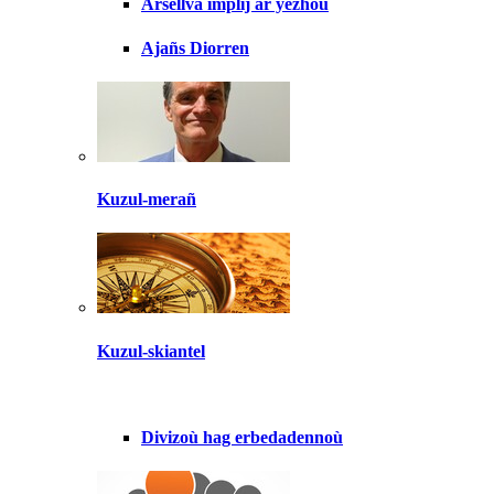
Arsellva implij ar yezhoù
Ajañs Diorren
Kuzul-merañ
Kuzul-skiantel
Divizoù hag erbedadennoù