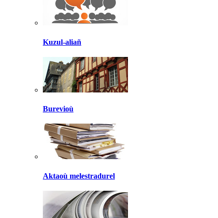
Kuzul-aliañ
Burevioù
Aktaoù melestradurel