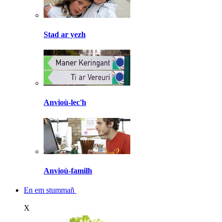
Stad ar yezh
Anvioù-lec'h
Anvioù-familh
En em stummañ
X