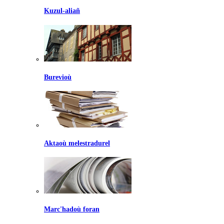
Kuzul-aliañ
Burevioù
Aktaoù melestradurel
Marc'hadoù foran