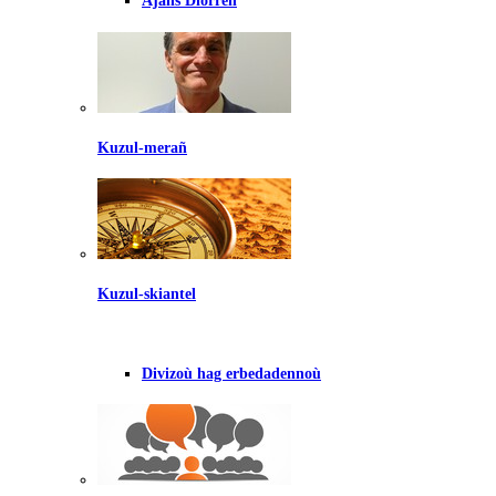
Ajañs Diorren
Kuzul-merañ
Kuzul-skiantel
Divizoù hag erbedadennoù