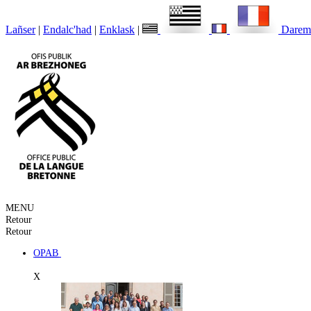
Lañser
|
Endalc'had
|
Enklask
|
Darem
MENU
Retour
Retour
OPAB
X