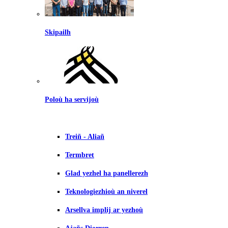
Skipailh
Poloù ha servijoù
Treiñ - Aliañ
Termbret
Glad yezhel ha panellerezh
Teknologiezhioù an niverel
Arsellva implij ar yezhoù