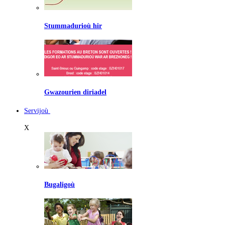
Stummadurioù hir
Gwazourien diriadel
Servijoù
X
Bugaligoù