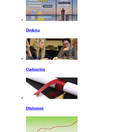
Desketa
Oadourien
Diplomoù