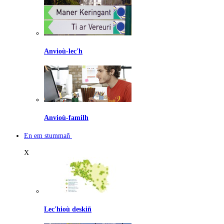
Anvioù-lec'h
Anvioù-familh
En em stummañ
X
Lec'hioù deskiñ