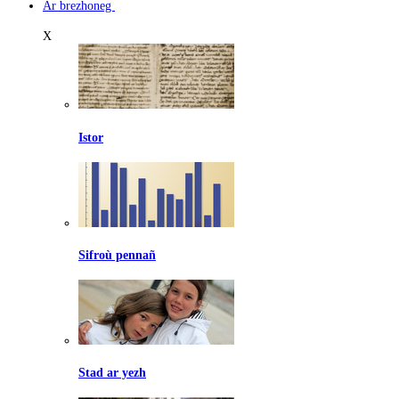
Ar brezhoneg
X
Istor
Sifroù pennañ
Stad ar yezh