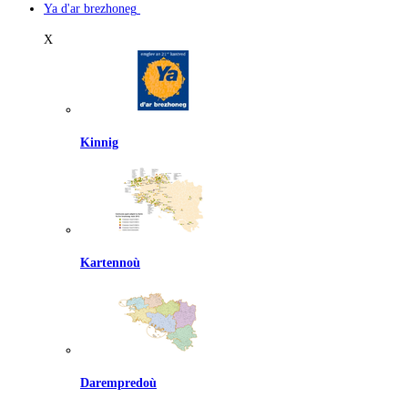
Ya d'ar brezhoneg
X
Kinnig
Kartennoù
Darempredoù