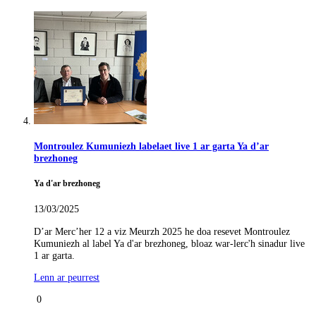
Montroulez Kumuniezh labelaet live 1 ar garta Ya d’ar
brezhoneg
Ya d'ar brezhoneg
13/03/2025
D’ar Merc’her 12 a viz Meurzh 2025 he doa resevet Montroulez
Kumuniezh al label Ya d'ar brezhoneg, bloaz war-lerc'h sinadur live
1 ar garta.
Lenn ar peurrest
0