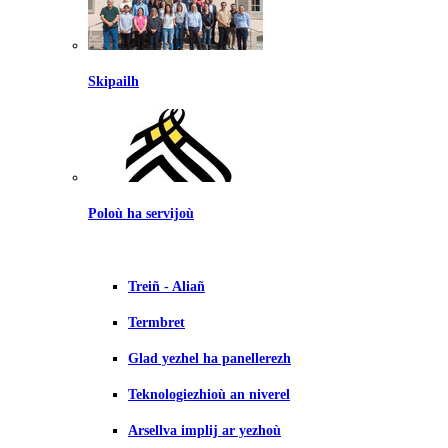
Skipailh
Poloù ha servijoù
Treiñ - Aliañ
Termbret
Glad yezhel ha panellerezh
Teknologiezhioù an niverel
Arsellva implij ar yezhoù