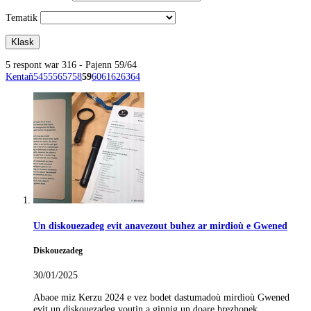
Tematik
5 respont war 316 - Pajenn 59/64
Kentañ
54
55
56
57
58
59
60
61
62
63
64
Un diskouezadeg evit anavezout buhez ar mirdioù e Gwened
Diskouezadeg
30/01/2025
Abaoe miz Kerzu 2024 e vez bodet dastumadoù mirdioù Gwened
evit un diskouezadeg voutin a ginnig un doare brezhonek.