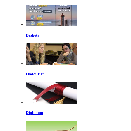
Desketa
Oadourien
Diplomoù