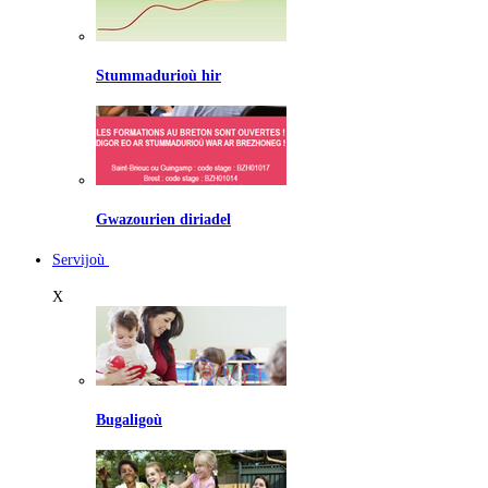
Stummadurioù hir
Gwazourien diriadel
Servijoù
X
Bugaligoù