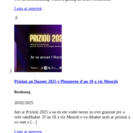
Lenn ar peurrest
0
Prizioù an Dazont 2025 e Plougerne d'an 18 a viz Meurzh
Brezhoneg
20/02/2025
Juri ar Prizioù 2025 a oa en em vodet nevez zo evit gouzout piv a
vefe rakdibabet. D’an 18 a viz Meurzh e vo dibabet urzh ar prizioù a
vo roet e [...]
Lenn ar peurrest