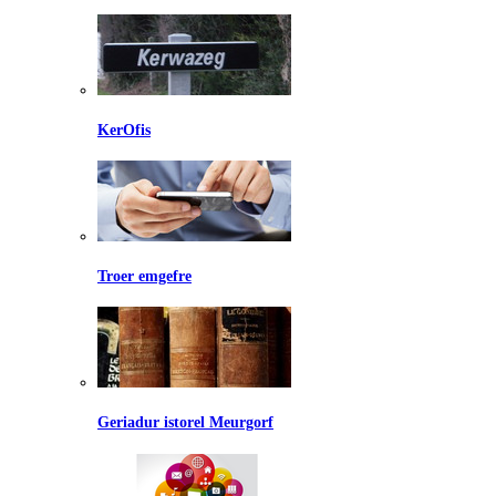
KerOfis
Troer emgefre
Geriadur istorel Meurgorf