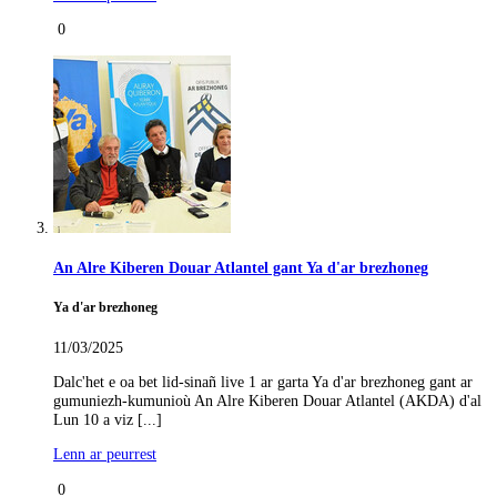
0
An Alre Kiberen Douar Atlantel gant Ya d'ar brezhoneg
Ya d'ar brezhoneg
11/03/2025
Dalc'het e oa bet lid-sinañ live 1 ar garta Ya d'ar brezhoneg gant ar
gumuniezh-kumunioù An Alre Kiberen Douar Atlantel (AKDA) d'al
Lun 10 a viz [...]
Lenn ar peurrest
0