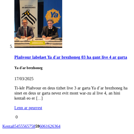
Plañvour labelaet Ya d'ar brezhoneg 03 ha gant live 4 ar garta
Ya d'ar brezhoneg
17/03/2025
Ti-kêr Plañvour en deus tizhet live 3 ar garta Ya d’ar brezhoneg ha
sinet en deus ur garta nevez evit mont war-zu al live 4, an hini
kentañ eo er [...]
Lenn ar peurrest
0
Kentañ
54
55
56
57
58
59
60
61
62
63
64