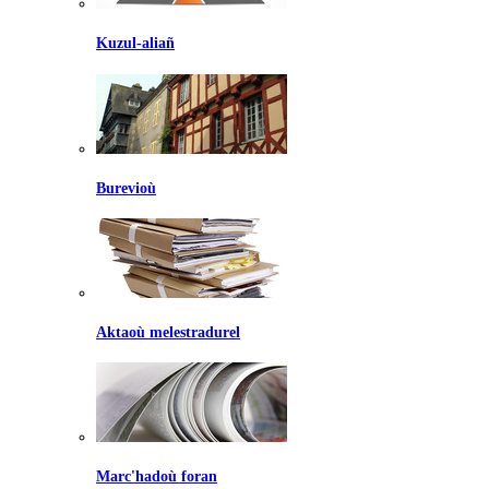
Kuzul-aliañ
Burevioù
Aktaoù melestradurel
Marc'hadoù foran