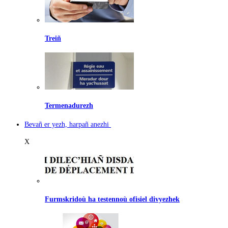
Treiñ
Termenadurezh
Bevañ er yezh, harpañ anezhi
X
Furmskridoù ha testennoù ofisiel divyezhek