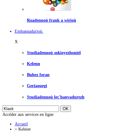
Roadennoù frank a wirioù
Embannadurioù
X
Studiadennoù sokioyezhoniel
Kelenn
Buhez foran
Geriaouegi
Studiadennoù lec'hanvadurezh
Accéder aux services en ligne
Accueil
>
Keleier