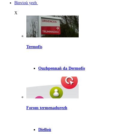
Binvioù yezh
X
Termofis
Ouzhpennañ da Dermofis
Forom termenadurezh
Dielloù