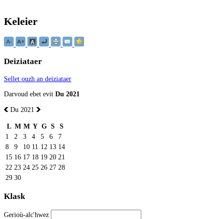
Keleier
Deiziataer
Sellet ouzh an deiziataer
Darvoud ebet evit
Du 2021
Du 2021
L
M
M
Y
G
S
S
1
2
3
4
5
6
7
8
9
10
11
12
13
14
15
16
17
18
19
20
21
22
23
24
25
26
27
28
29
30
Klask
Gerioù-alc'hwez