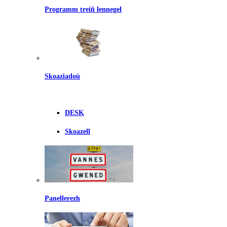
Programm treiñ lennegel
Skoaziadoù
DESK
Skoazell
Panellerezh