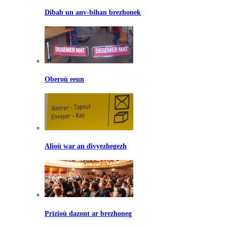
Dibab un anv-bihan brezhonek
Oberoù eeun
Alioù war an divyezhegezh
Prizioù dazont ar brezhoneg