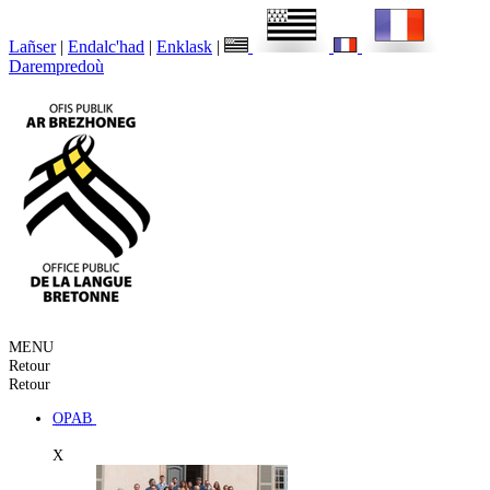
Lañser
|
Endalc'had
|
Enklask
|
Darempredoù
MENU
Retour
Retour
OPAB
X