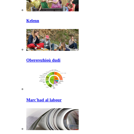
Kelenn
Obererezhioù dudi
Marc'had al labour