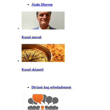
Ajañs Diorren
Kuzul-merañ
Kuzul-skiantel
Divizoù hag erbedadennoù