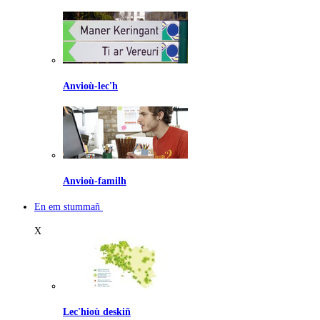
Anvioù-lec'h
Anvioù-familh
En em stummañ
X
Lec'hioù deskiñ