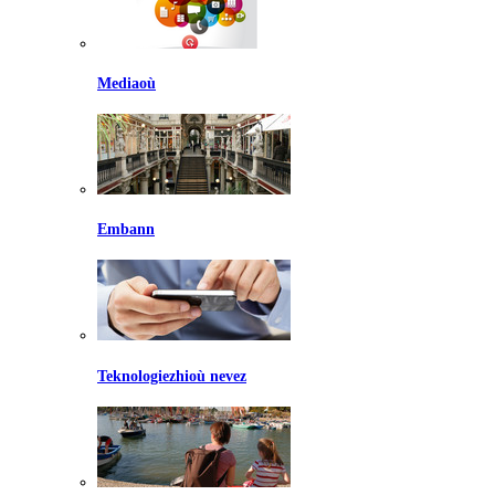
Mediaoù
Embann
Teknologiezhioù nevez