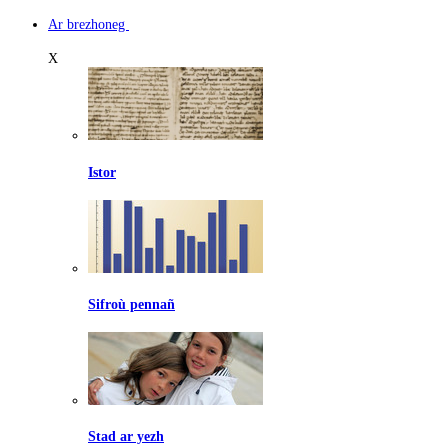
Ar brezhoneg
X
Istor
Sifroù pennañ
Stad ar yezh