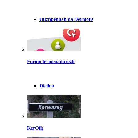
Ouzhpennañ da Dermofis
Forom termenadurezh
Dielloù
KerOfis