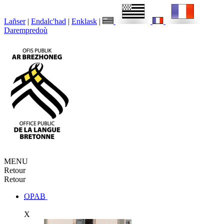
Lañser
|
Endalc'had
|
Enklask
|
Darempredoù
MENU
Retour
Retour
OPAB
X