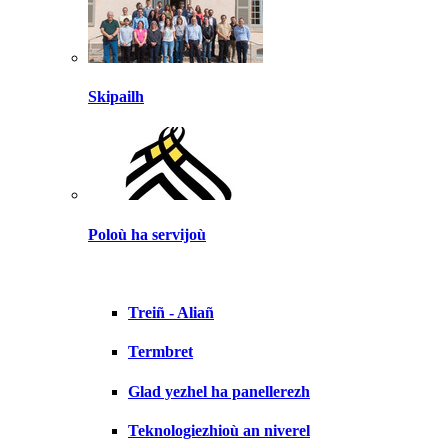
Skipailh
Poloù ha servijoù
Treiñ - Aliañ
Termbret
Glad yezhel ha panellerezh
Teknologiezhioù an niverel