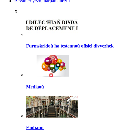
Bevañ er yezh, harpañ anezhi
X
Furmskridoù ha testennoù ofisiel divyezhek
Mediaoù
Embann