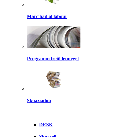
Marc'had al labour
Programm treiñ lennegel
Skoaziadoù
DESK
Skoazell