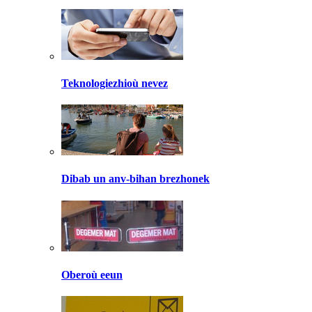
Teknologiezhioù nevez
Dibab un anv-bihan brezhonek
Oberoù eeun