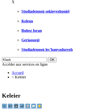
X
Studiadennoù sokioyezhoniel
Kelenn
Buhez foran
Geriaouegi
Studiadennoù lec'hanvadurezh
Accéder aux services en ligne
Accueil
>
Keleier
Keleier