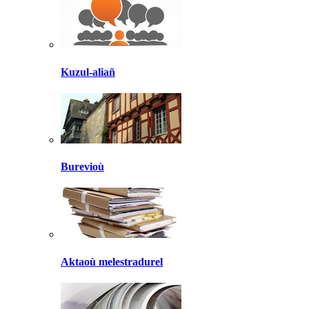
Kuzul-aliañ
Burevioù
Aktaoù melestradurel