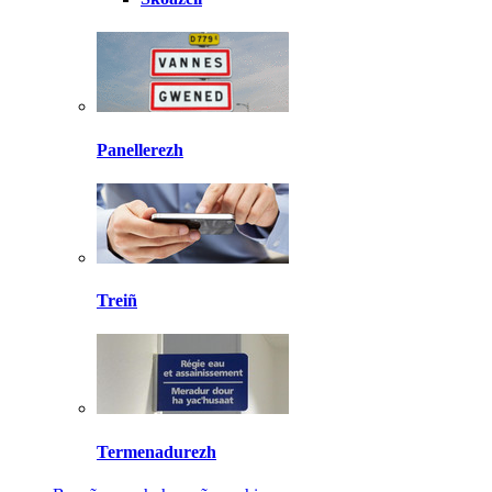
Panellerezh
Treiñ
Termenadurezh