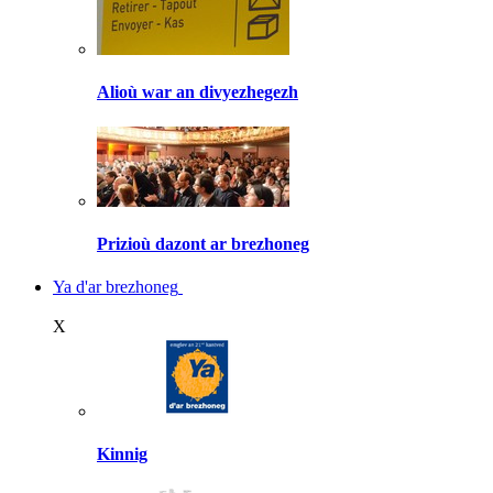
Alioù war an divyezhegezh
Prizioù dazont ar brezhoneg
Ya d'ar brezhoneg
X
Kinnig