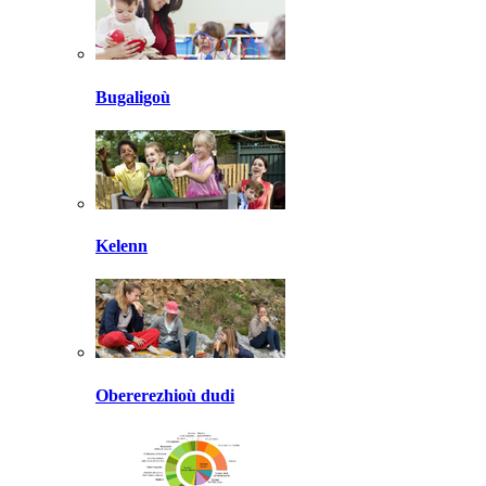
Bugaligoù
Kelenn
Obererezhioù dudi