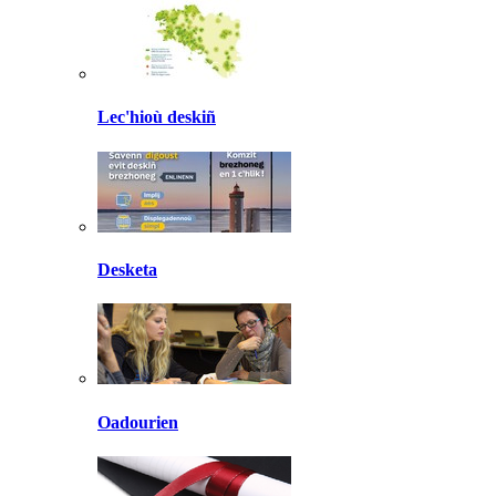
Lec'hioù deskiñ
Desketa
Oadourien