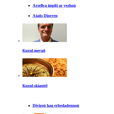
Arsellva implij ar yezhoù
Ajañs Diorren
Kuzul-merañ
Kuzul-skiantel
Divizoù hag erbedadennoù