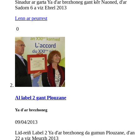
Sinadur ar garta Ya d'ar brezhoneg gant kêr Naoned, d'ar
Sadorn 6 a viz Ebrel 2013
Lenn ar peurrest
0
Al label 2 gant Plouzane
Ya d'ar brezhoneg
09/04/2013
Lid-reiñ Label 2 Ya d'ar brezhoneg da gumun Plouzane, d'an
22 a viz Meurzh 2013