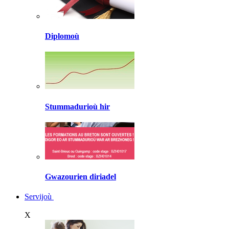
Diplomoù
Stummadurioù hir
Gwazourien diriadel
Servijoù
X