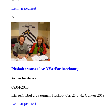
2013
Lenn ar peurrest
0
Pleskob : war-zu live 3 Ya d’ar brezhoneg
Ya d'ar brezhoneg
09/04/2013
Lid-reiñ label 2 da gumun Pleskob, d'ar 25 a viz Genver 2013
Lenn ar peurrest