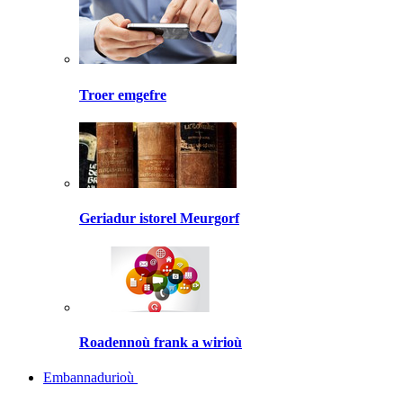
Troer emgefre
Geriadur istorel Meurgorf
Roadennoù frank a wirioù
Embannadurioù