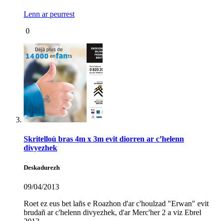
Lenn ar peurrest
0
Skritelloù bras 4m x 3m evit diorren ar c’helenn
divyezhek
Deskadurezh
09/04/2013
Roet ez eus bet lañs e Roazhon d'ar c'houlzad "Erwan" evit
brudañ ar c'helenn divyezhek, d'ar Merc'her 2 a viz Ebrel