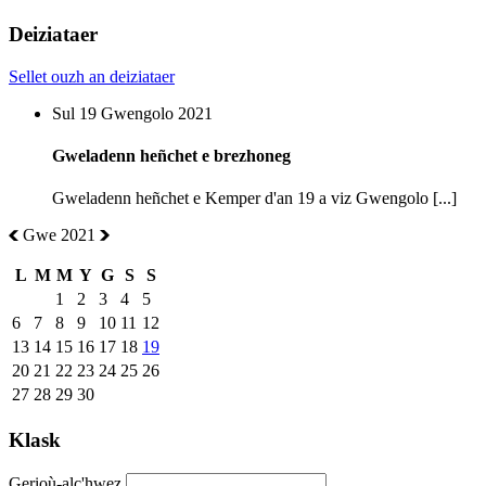
Deiziataer
Sellet ouzh an deiziataer
Sul 19 Gwengolo 2021
Gweladenn heñchet e brezhoneg
Gweladenn heñchet e Kemper d'an 19 a viz Gwengolo [...]
Gwe 2021
L
M
M
Y
G
S
S
1
2
3
4
5
6
7
8
9
10
11
12
13
14
15
16
17
18
19
20
21
22
23
24
25
26
27
28
29
30
Klask
Gerioù-alc'hwez