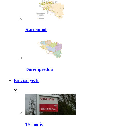
Kartennoù
Darempredoù
Binvioù yezh
X
Termofis