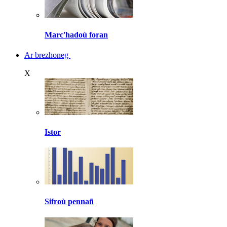
Marc'hadoù foran
Ar brezhoneg
X
Istor
Sifroù pennañ