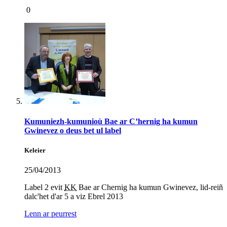
0
Kumuniezh-kumunioù Bae ar C’hernig ha kumun
Gwinevez o deus bet ul label
Keleier
25/04/2013
Label 2 evit
KK
Bae ar Chernig ha kumun Gwinevez, lid-reiñ
dalc'het d'ar 5 a viz Ebrel 2013
Lenn ar peurrest