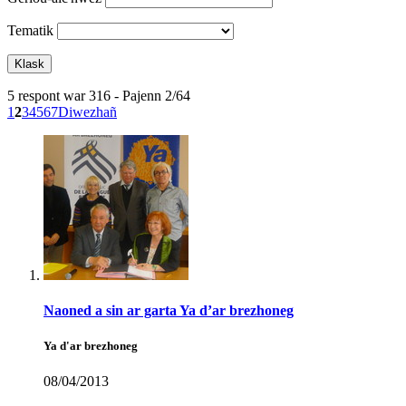
Tematik
5 respont war 316 - Pajenn 2/64
1
2
3
4
5
6
7
Diwezhañ
Naoned a sin ar garta Ya d’ar brezhoneg
Ya d'ar brezhoneg
08/04/2013