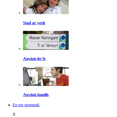
Stad ar yezh
Anvioù-lec'h
Anvioù-familh
En em stummañ
X