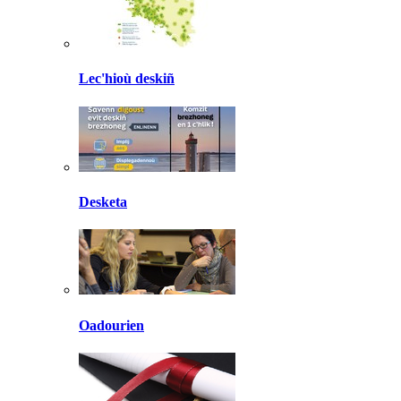
Lec'hioù deskiñ
Desketa
Oadourien