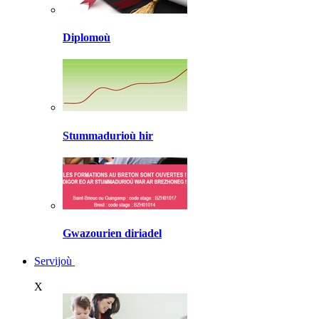
Diplomoù
Stummadurioù hir
Gwazourien diriadel
Servijoù
X