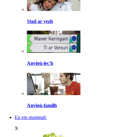
Stad ar yezh
Anvioù-lec'h
Anvioù-familh
En em stummañ
X