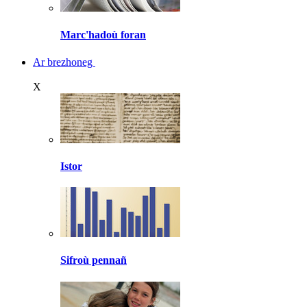
Marc'hadoù foran
Ar brezhoneg
X
Istor
Sifroù pennañ