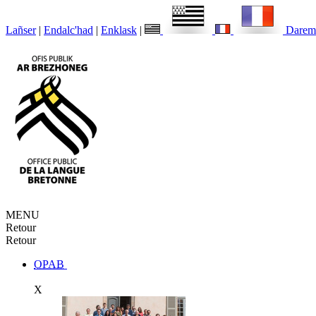
Lañser
|
Endalc'had
|
Enklask
|
Darem
MENU
Retour
Retour
OPAB
X