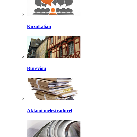
Kuzul-aliañ
Burevioù
Aktaoù melestradurel