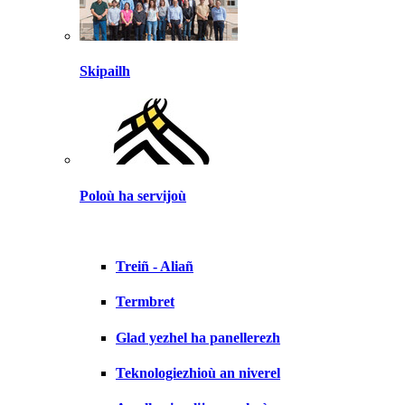
Skipailh
Poloù ha servijoù
Treiñ - Aliañ
Termbret
Glad yezhel ha panellerezh
Teknologiezhioù an niverel