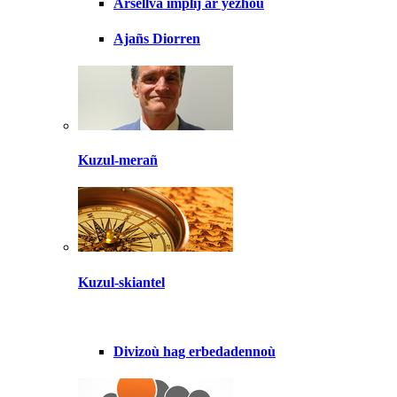
Arsellva implij ar yezhoù
Ajañs Diorren
Kuzul-merañ
Kuzul-skiantel
Divizoù hag erbedadennoù