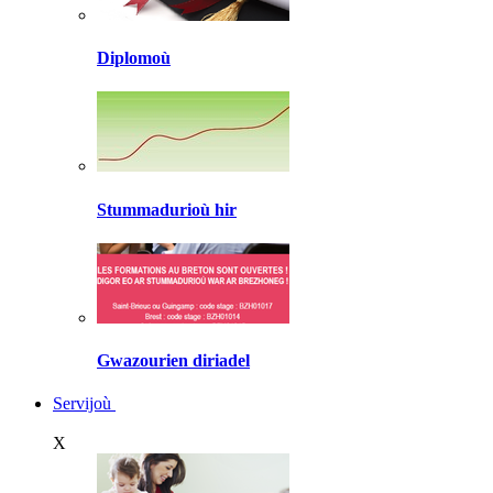
Diplomoù
Stummadurioù hir
Gwazourien diriadel
Servijoù
X