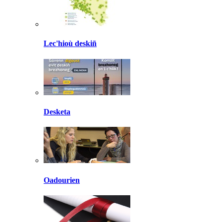
Lec'hioù deskiñ
Desketa
Oadourien