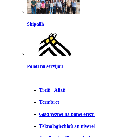
Skipailh
Poloù ha servijoù
Treiñ - Aliañ
Termbret
Glad yezhel ha panellerezh
Teknologiezhioù an niverel