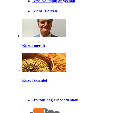
Arsellva implij ar yezhoù
Ajañs Diorren
Kuzul-merañ
Kuzul-skiantel
Divizoù hag erbedadennoù