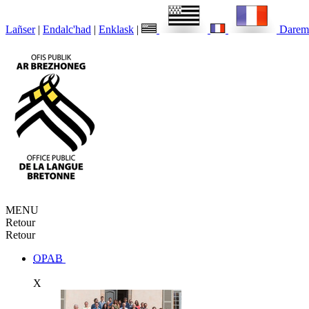
Lañser
|
Endalc'had
|
Enklask
|
Darem
MENU
Retour
Retour
OPAB
X