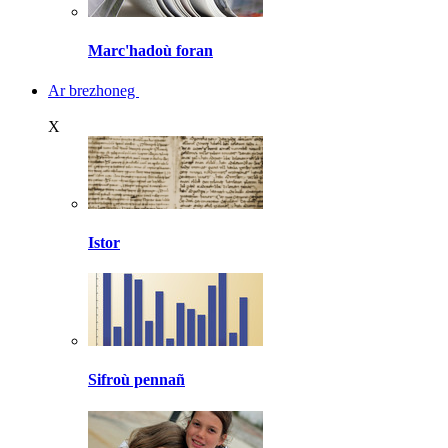
Marc'hadoù foran
Ar brezhoneg
X
Istor
Sifroù pennañ