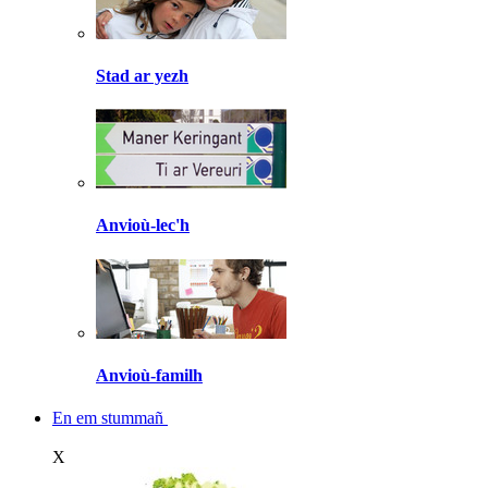
Stad ar yezh
Anvioù-lec'h
Anvioù-familh
En em stummañ
X