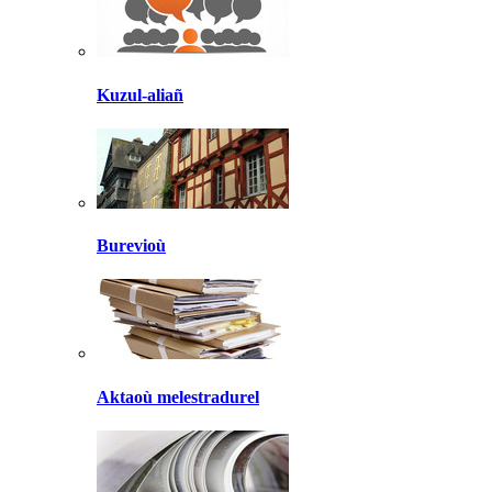
Kuzul-aliañ
Burevioù
Aktaoù melestradurel