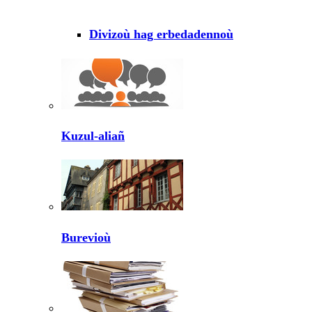
Divizoù hag erbedadennoù
Kuzul-aliañ
Burevioù