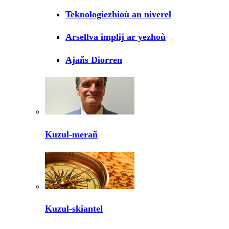
Teknologiezhioù an niverel
Arsellva implij ar yezhoù
Ajañs Diorren
Kuzul-merañ
Kuzul-skiantel