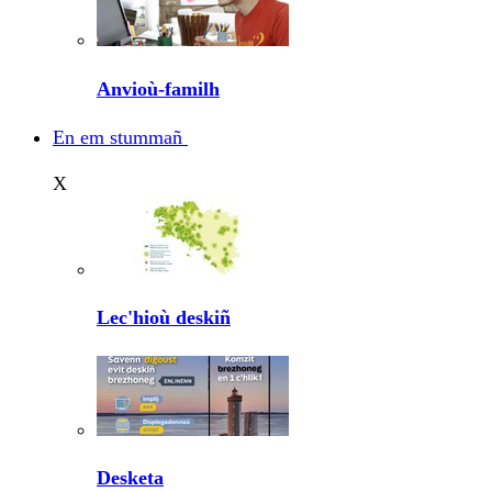
Anvioù-familh
En em stummañ
X
Lec'hioù deskiñ
Desketa