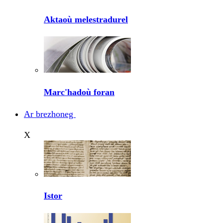
Aktaoù melestradurel
Marc'hadoù foran
Ar brezhoneg
X
Istor