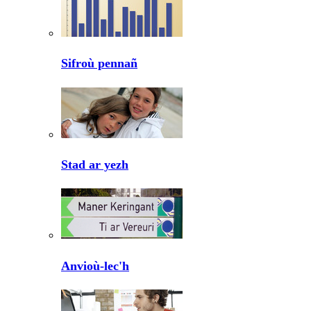
Sifroù pennañ
Stad ar yezh
Anvioù-lec'h