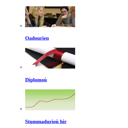
Oadourien
Diplomoù
Stummadurioù hir