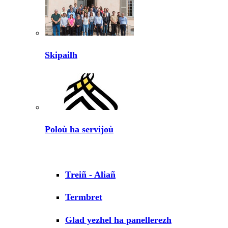
Skipailh
Poloù ha servijoù
Treiñ - Aliañ
Termbret
Glad yezhel ha panellerezh