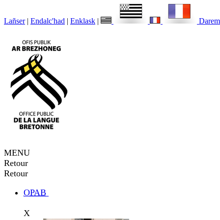
Lañser
|
Endalc'had
|
Enklask
|
Darem
MENU
Retour
Retour
OPAB
X