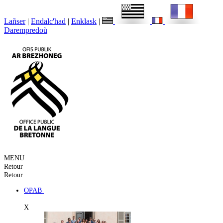
Lañser
|
Endalc'had
|
Enklask
|
Darempredoù
MENU
Retour
Retour
OPAB
X