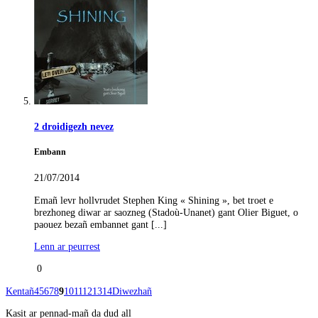
2 droidigezh nevez
Embann
21/07/2014
Emañ levr hollvrudet Stephen King « Shining », bet troet e
brezhoneg diwar ar saozneg (Stadoù-Unanet) gant Olier Biguet, o
paouez bezañ embannet gant [...]
Lenn ar peurrest
0
Kentañ
4
5
6
7
8
9
10
11
12
13
14
Diwezhañ
Kasit ar pennad-mañ da dud all