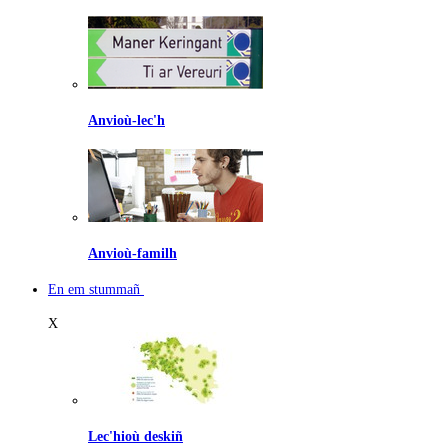
Anvioù-lec'h
Anvioù-familh
En em stummañ
X
Lec'hioù deskiñ