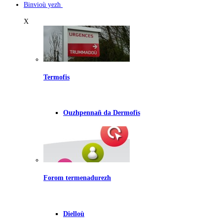
Binvioù yezh
X
Termofis
Ouzhpennañ da Dermofis
Forom termenadurezh
Dielloù