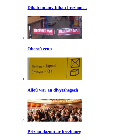
Dibab un anv-bihan brezhonek
Oberoù eeun
Alioù war an divyezhegezh
Prizioù dazont ar brezhoneg