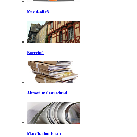
Kuzul-aliañ
Burevioù
Aktaoù melestradurel
Marc'hadoù foran