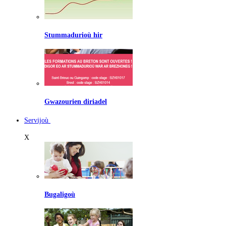
Stummadurioù hir
Gwazourien diriadel
Servijoù
X
Bugaligoù