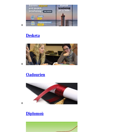
Desketa
Oadourien
Diplomoù