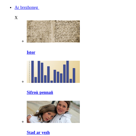
Ar brezhoneg
X
Istor
Sifroù pennañ
Stad ar yezh