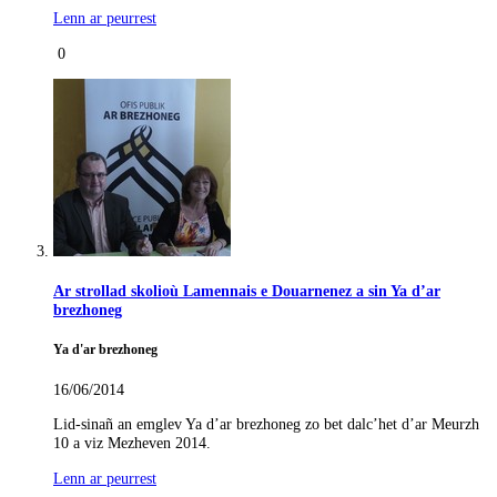
Lenn ar peurrest
0
Ar strollad skolioù Lamennais e Douarnenez a sin Ya d’ar
brezhoneg
Ya d'ar brezhoneg
16/06/2014
Lid-sinañ an emglev Ya d’ar brezhoneg zo bet dalc’het d’ar Meurzh
10 a viz Mezheven 2014.
Lenn ar peurrest