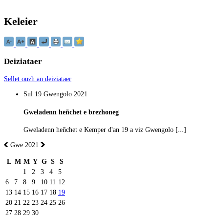
Keleier
Deiziataer
Sellet ouzh an deiziataer
Sul 19 Gwengolo 2021
Gweladenn heñchet e brezhoneg
Gweladenn heñchet e Kemper d'an 19 a viz Gwengolo [...]
Gwe 2021
L
M
M
Y
G
S
S
1
2
3
4
5
6
7
8
9
10
11
12
13
14
15
16
17
18
19
20
21
22
23
24
25
26
27
28
29
30