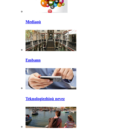
Mediaoù
Embann
Teknologiezhioù nevez