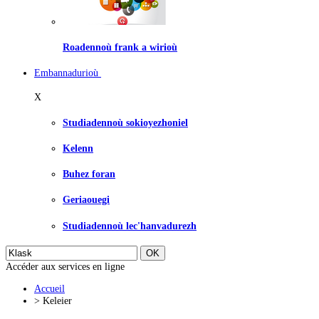
Roadennoù frank a wirioù
Embannadurioù
X
Studiadennoù sokioyezhoniel
Kelenn
Buhez foran
Geriaouegi
Studiadennoù lec'hanvadurezh
Accéder aux services en ligne
Accueil
>
Keleier