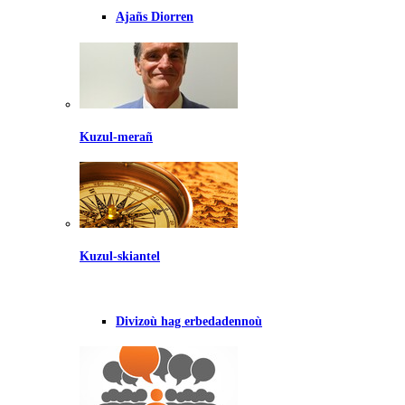
Ajañs Diorren
Kuzul-merañ
Kuzul-skiantel
Divizoù hag erbedadennoù