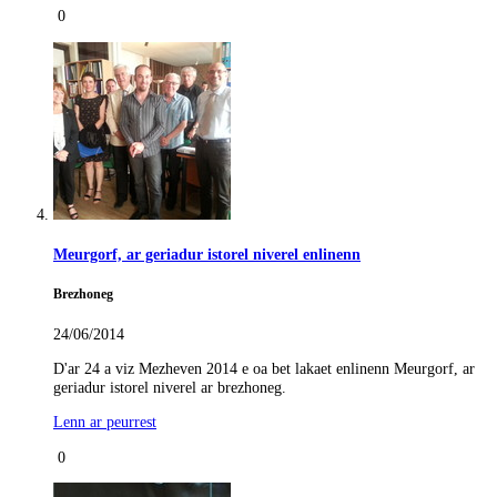
0
Meurgorf, ar geriadur istorel niverel enlinenn
Brezhoneg
24/06/2014
D'ar 24 a viz Mezheven 2014 e oa bet lakaet enlinenn Meurgorf, ar
geriadur istorel niverel ar brezhoneg.
Lenn ar peurrest
0