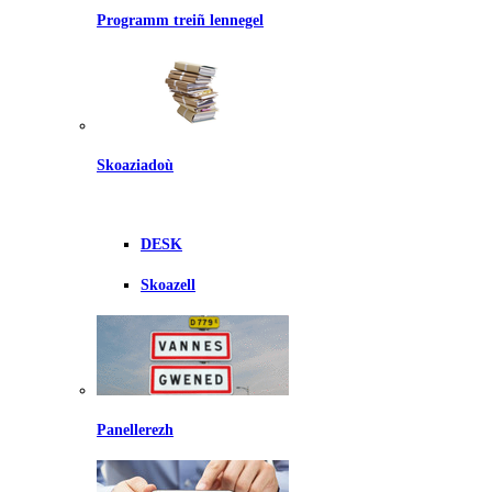
Programm treiñ lennegel
Skoaziadoù
DESK
Skoazell
Panellerezh