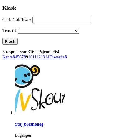
Klask
Gerioù-alc'hwez
Tematik
5 respont war 316 - Pajenn 9/64
Kentañ
4
5
6
7
8
9
10
11
12
13
14
Diwezhañ
Staj brezhoneg
Bugaligoù