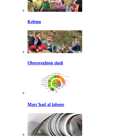
Kelenn
Obererezhioù dudi
Marc'had al labour