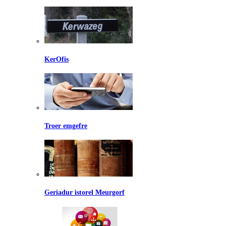
KerOfis
Troer emgefre
Geriadur istorel Meurgorf