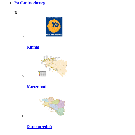
Ya d'ar brezhoneg
X
Kinnig
Kartennoù
Darempredoù