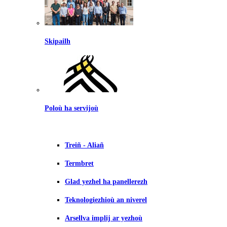
Skipailh
Poloù ha servijoù
Treiñ - Aliañ
Termbret
Glad yezhel ha panellerezh
Teknologiezhioù an niverel
Arsellva implij ar yezhoù