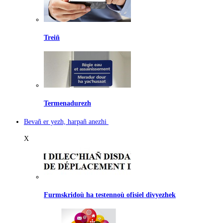
Treiñ
Termenadurezh
Bevañ er yezh, harpañ anezhi
X
Furmskridoù ha testennoù ofisiel divyezhek