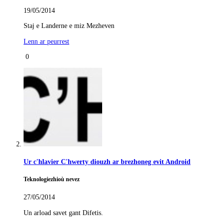
19/05/2014
Staj e Landerne e miz Mezheven
Lenn ar peurrest
0
Ur c'hlavier C'hwerty diouzh ar brezhoneg evit Android
Teknologiezhioù nevez
27/05/2014
Un arload savet gant Difetis.