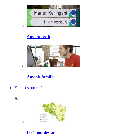
Anvioù-lec'h
Anvioù-familh
En em stummañ
X
Lec'hioù deskiñ