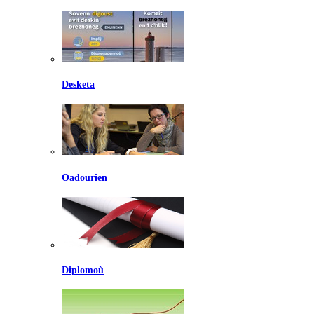
Desketa
Oadourien
Diplomoù