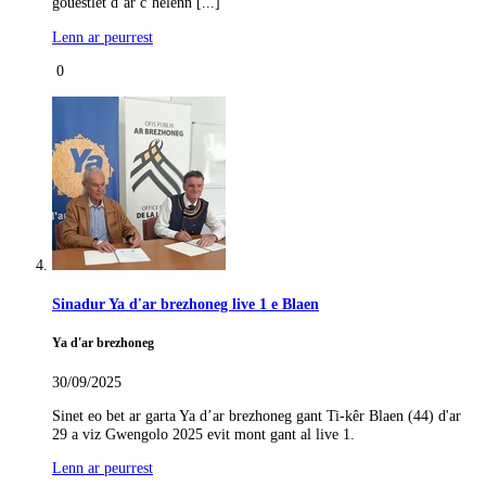
gouestlet d’ar c’helenn [...]
Lenn ar peurrest
0
Sinadur Ya d'ar brezhoneg live 1 e Blaen
Ya d'ar brezhoneg
30/09/2025
Sinet eo bet ar garta Ya d’ar brezhoneg gant Ti-kêr Blaen (44) d'ar
29 a viz Gwengolo 2025 evit mont gant al live 1.
Lenn ar peurrest