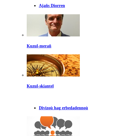
Ajañs Diorren
Kuzul-merañ
Kuzul-skiantel
Divizoù hag erbedadennoù