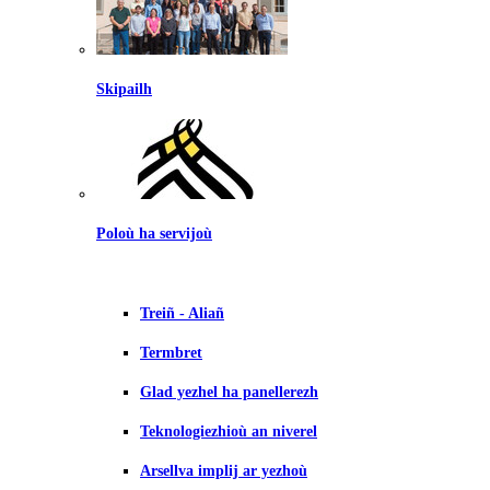
Skipailh
Poloù ha servijoù
Treiñ - Aliañ
Termbret
Glad yezhel ha panellerezh
Teknologiezhioù an niverel
Arsellva implij ar yezhoù