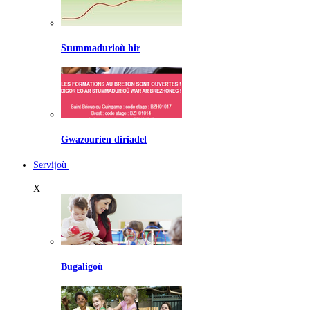
Stummadurioù hir
Gwazourien diriadel
Servijoù
X
Bugaligoù