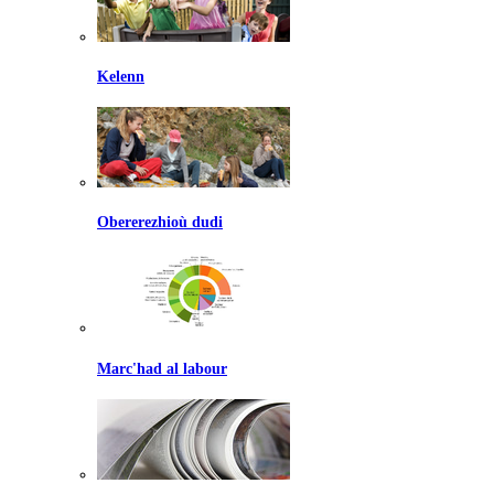
Kelenn
Obererezhioù dudi
Marc'had al labour