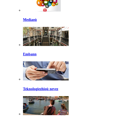
Mediaoù
Embann
Teknologiezhioù nevez