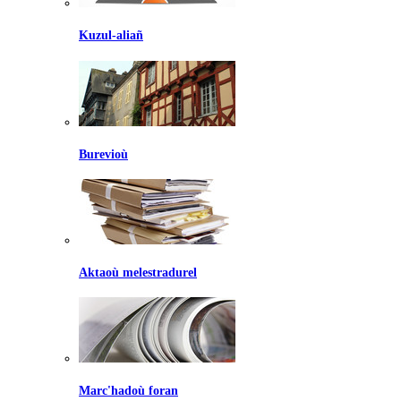
Kuzul-aliañ
Burevioù
Aktaoù melestradurel
Marc'hadoù foran