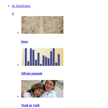
Ar brezhoneg
X
Istor
Sifroù pennañ
Stad ar yezh