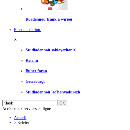
Roadennoù frank a wirioù
Embannadurioù
X
Studiadennoù sokioyezhoniel
Kelenn
Buhez foran
Geriaouegi
Studiadennoù lec'hanvadurezh
Accéder aux services en ligne
Accueil
>
Keleier