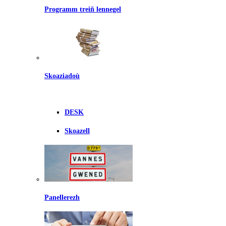
Programm treiñ lennegel
Skoaziadoù
DESK
Skoazell
Panellerezh