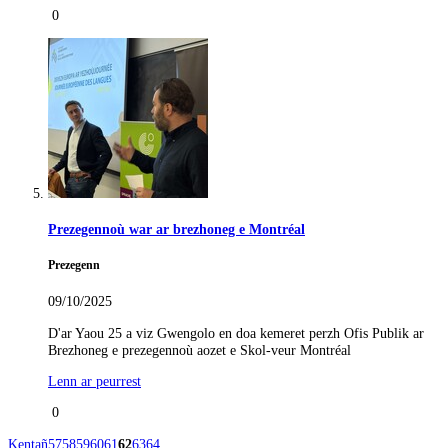
0
Prezegennoù war ar brezhoneg e Montréal
Prezegenn
09/10/2025
D'ar Yaou 25 a viz Gwengolo en doa kemeret perzh Ofis Publik ar
Brezhoneg e prezegennoù aozet e Skol-veur Montréal
Lenn ar peurrest
0
Kentañ
57
58
59
60
61
62
63
64