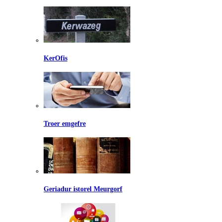
KerOfis
Troer emgefre
Geriadur istorel Meurgorf