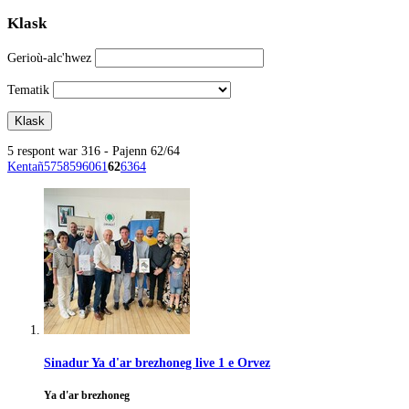
Klask
Gerioù-alc'hwez
Tematik
5 respont war 316 - Pajenn 62/64
Kentañ
57
58
59
60
61
62
63
64
Sinadur Ya d'ar brezhoneg live 1 e Orvez
Ya d'ar brezhoneg