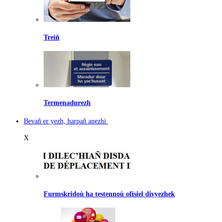
Treiñ
Termenadurezh
Bevañ er yezh, harpañ anezhi
X
Furmskridoù ha testennoù ofisiel divyezhek