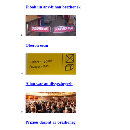
Dibab un anv-bihan brezhonek
Oberoù eeun
Alioù war an divyezhegezh
Prizioù dazont ar brezhoneg