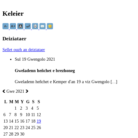
Keleier
Deiziataer
Sellet ouzh an deiziataer
Sul 19 Gwengolo 2021
Gweladenn heñchet e brezhoneg
Gweladenn heñchet e Kemper d'an 19 a viz Gwengolo [...]
Gwe 2021
L
M
M
Y
G
S
S
1
2
3
4
5
6
7
8
9
10
11
12
13
14
15
16
17
18
19
20
21
22
23
24
25
26
27
28
29
30