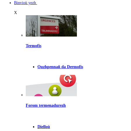
Binvioù yezh
X
Termofis
Ouzhpennañ da Dermofis
Forom termenadurezh
Dielloù