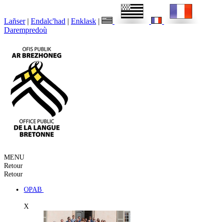
Lañser
|
Endalc'had
|
Enklask
|
Darempredoù
MENU
Retour
Retour
OPAB
X