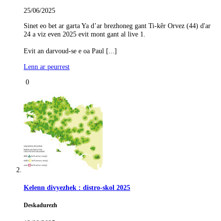
25/06/2025
Sinet eo bet ar garta Ya d’ar brezhoneg gant Ti-kêr Orvez (44) d'ar
24 a viz even 2025 evit mont gant al live 1.
Evit an darvoud-se e oa Paul [...]
Lenn ar peurrest
0
Kelenn divyezhek : distro-skol 2025
Deskadurezh