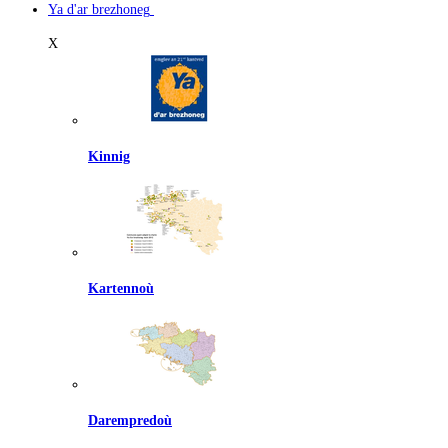
Ya d'ar brezhoneg
X
Kinnig
Kartennoù
Darempredoù