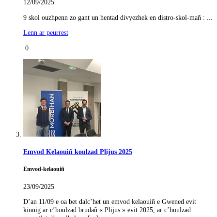
12/09/2025
9 skol ouzhpenn zo gant un hentad divyezhek en distro-skol-mañ : ...
Lenn ar peurrest
0
Emvod Kelaouiñ koulzad Plijus 2025
Emvod-kelaouiñ
23/09/2025
D’an 11/09 e oa bet dalc’het un emvod kelaouiñ e Gwened evit
kinnig ar c’houlzad brudañ « Plijus » evit 2025, ar c’houlzad