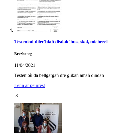
Testenioù dilec'hiañ disdalc'hus, skol, micherel
Brezhoneg
11/04/2021
Testenioù da bellgargañ dre glikañ amañ dindan
Lenn ar peurrest
3