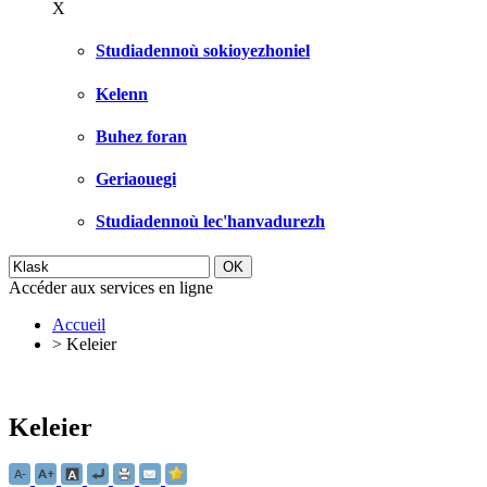
X
Studiadennoù sokioyezhoniel
Kelenn
Buhez foran
Geriaouegi
Studiadennoù lec'hanvadurezh
Accéder aux services en ligne
Accueil
>
Keleier
Keleier