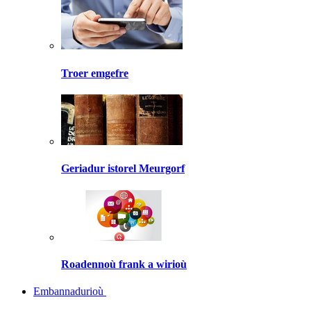
Troer emgefre
Geriadur istorel Meurgorf
Roadennoù frank a wirioù
Embannadurioù