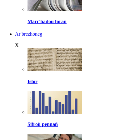
Marc'hadoù foran
Ar brezhoneg
X
Istor
Sifroù pennañ