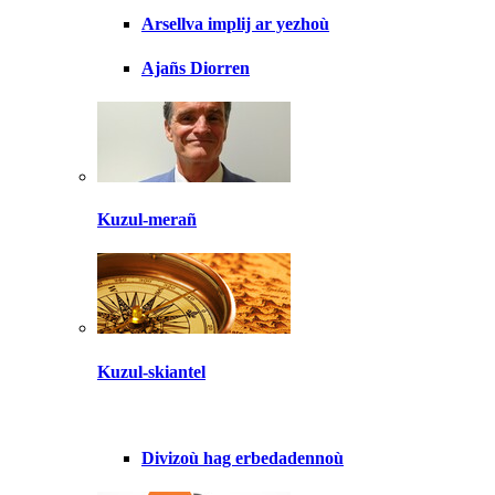
Arsellva implij ar yezhoù
Ajañs Diorren
Kuzul-merañ
Kuzul-skiantel
Divizoù hag erbedadennoù