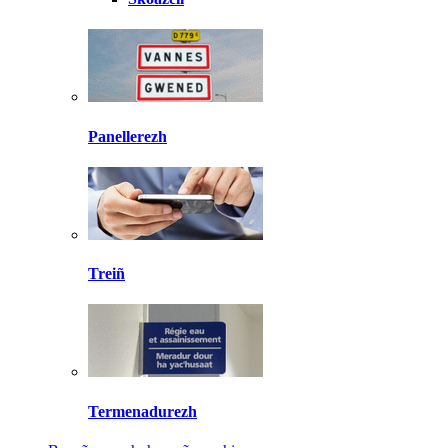
Panellerezh
Treiñ
Termenadurezh