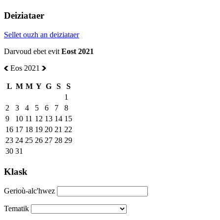
Deiziataer
Sellet ouzh an deiziataer
Darvoud ebet evit
Eost 2021
Eos 2021
L
M
M
Y
G
S
S
1
2
3
4
5
6
7
8
9
10
11
12
13
14
15
16
17
18
19
20
21
22
23
24
25
26
27
28
29
30
31
Klask
Gerioù-alc'hwez
Tematik