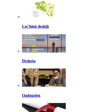
Lec'hioù deskiñ
Desketa
Oadourien