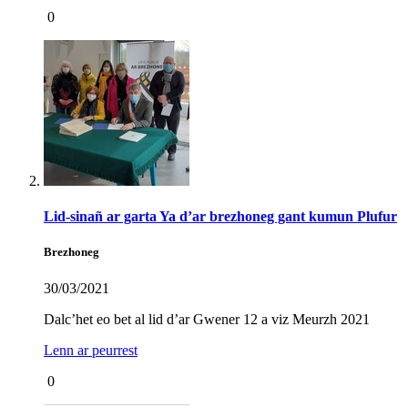
0
Lid-sinañ ar garta Ya d’ar brezhoneg gant kumun Plufur
Brezhoneg
30/03/2021
Dalc’het eo bet al lid d’ar Gwener 12 a viz Meurzh 2021
Lenn ar peurrest
0