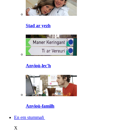
Stad ar yezh
Anvioù-lec'h
Anvioù-familh
En em stummañ
X