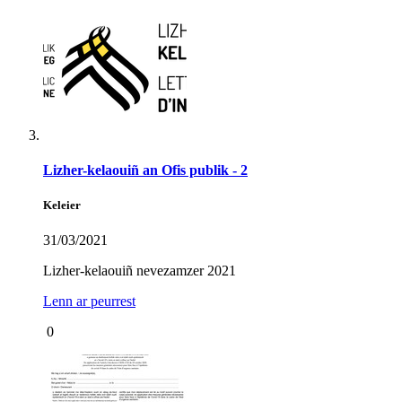
Lizher-kelaouiñ an Ofis publik - 2
Keleier
31/03/2021
Lizher-kelaouiñ nevezamzer 2021
Lenn ar peurrest
0