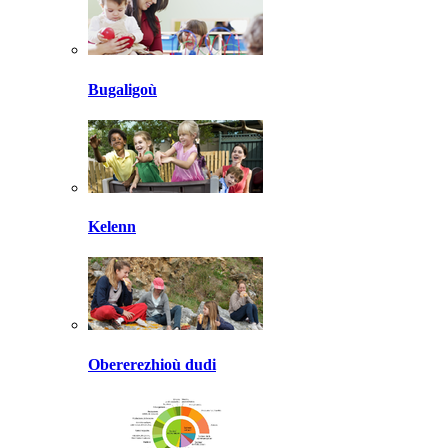
Bugaligoù
Kelenn
Obererezhioù dudi