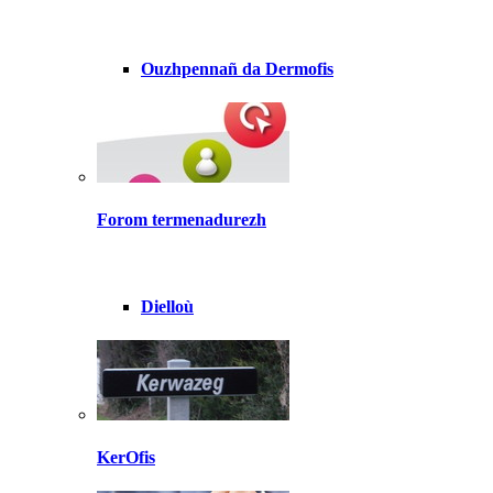
Ouzhpennañ da Dermofis
Forom termenadurezh
Dielloù
KerOfis