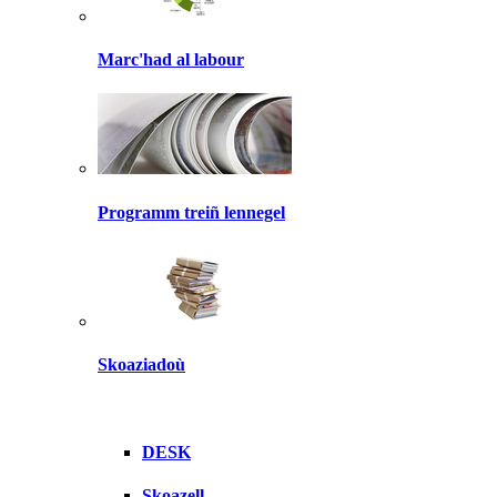
Marc'had al labour
Programm treiñ lennegel
Skoaziadoù
DESK
Skoazell