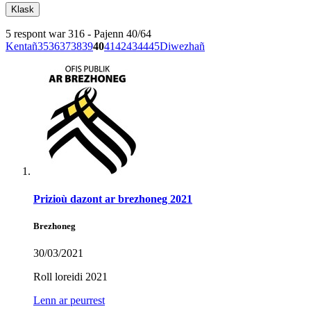
5 respont war 316 - Pajenn 40/64
Kentañ
35
36
37
38
39
40
41
42
43
44
45
Diwezhañ
Prizioù dazont ar brezhoneg 2021
Brezhoneg
30/03/2021
Roll loreidi 2021
Lenn ar peurrest