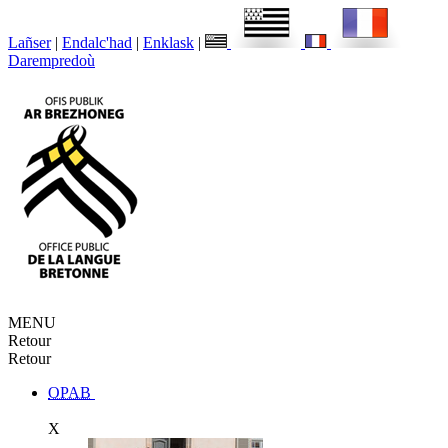
Lañser
|
Endalc'had
|
Enklask
|
Darempredoù
MENU
Retour
Retour
OPAB
X