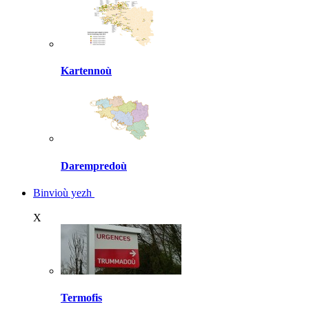
Kartennoù
Darempredoù
Binvioù yezh
X
Termofis