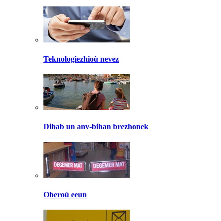
Teknologiezhioù nevez
Dibab un anv-bihan brezhonek
Oberoù eeun