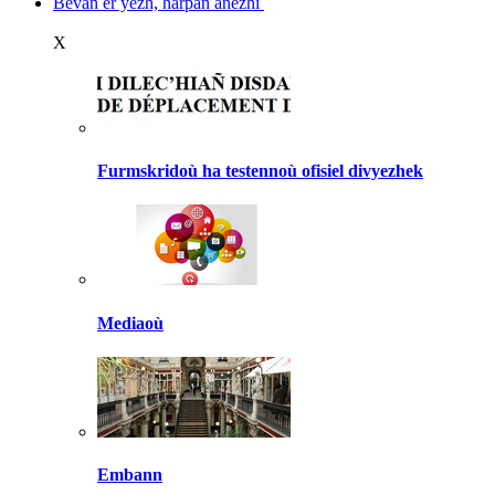
Bevañ er yezh, harpañ anezhi
X
Furmskridoù ha testennoù ofisiel divyezhek
Mediaoù
Embann