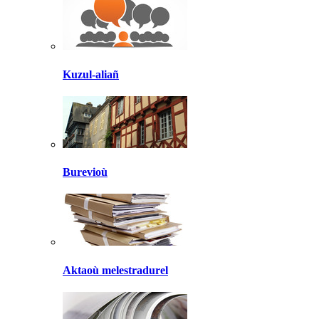
Kuzul-aliañ
Burevioù
Aktaoù melestradurel