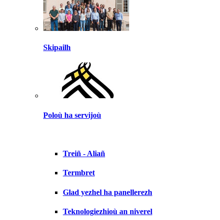
Skipailh
Poloù ha servijoù
Treiñ - Aliañ
Termbret
Glad yezhel ha panellerezh
Teknologiezhioù an niverel