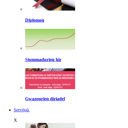
Diplomoù
Stummadurioù hir
Gwazourien diriadel
Servijoù
X