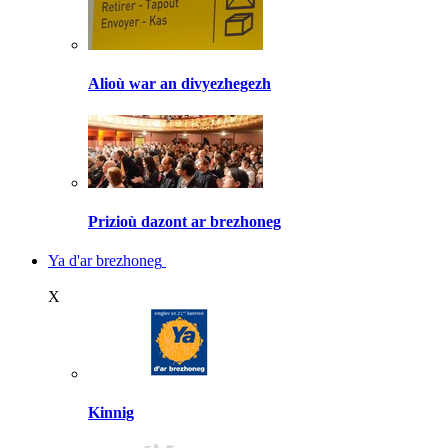
Alioù war an divyezhegezh
Prizioù dazont ar brezhoneg
Ya d'ar brezhoneg
X
Kinnig