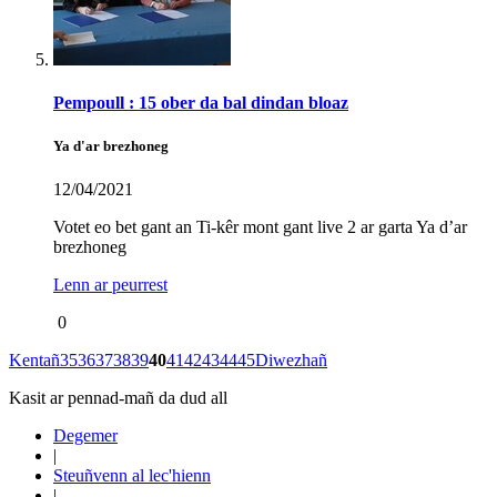
Pempoull : 15 ober da bal dindan bloaz
Ya d'ar brezhoneg
12/04/2021
Votet eo bet gant an Ti-kêr mont gant live 2 ar garta Ya d’ar
brezhoneg
Lenn ar peurrest
0
Kentañ
35
36
37
38
39
40
41
42
43
44
45
Diwezhañ
Kasit ar pennad-mañ da dud all
Degemer
|
Steuñvenn al lec'hienn
|