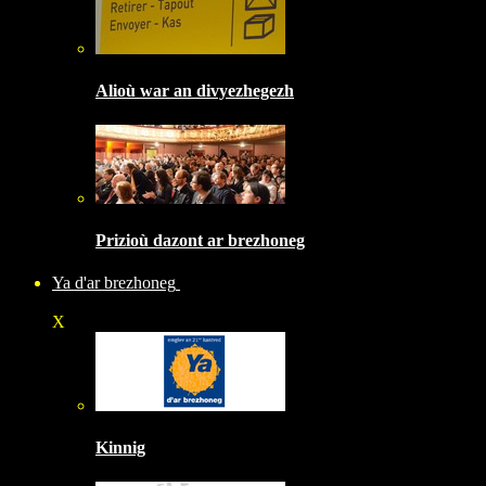
Alioù war an divyezhegezh
Prizioù dazont ar brezhoneg
Ya d'ar brezhoneg
X
Kinnig