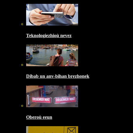
Teknologiezhioù nevez
Dibab un anv-bihan brezhonek
Oberoù eeun