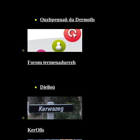
Ouzhpennañ da Dermofis
Forom termenadurezh
Dielloù
KerOfis