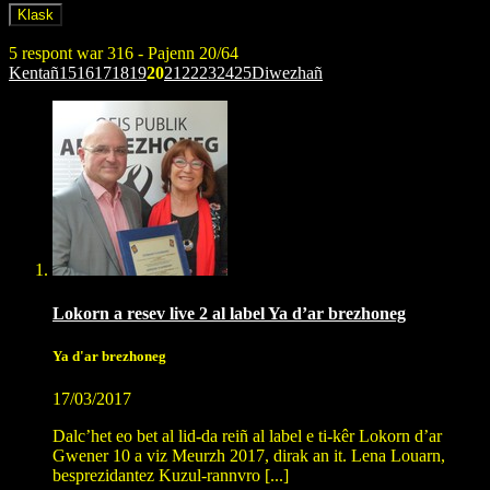
5 respont war 316 - Pajenn 20/64
Kentañ
15
16
17
18
19
20
21
22
23
24
25
Diwezhañ
Lokorn a resev live 2 al label Ya d’ar brezhoneg
Ya d'ar brezhoneg
17/03/2017
Dalc’het eo bet al lid-da reiñ al label e ti-kêr Lokorn d’ar
Gwener 10 a viz Meurzh 2017, dirak an it. Lena Louarn,
besprezidantez Kuzul-rannvro [...]