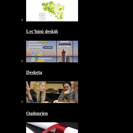
Lec'hioù deskiñ
Desketa
Oadourien