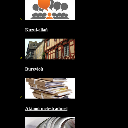
Kuzul-aliañ
Burevioù
Aktaoù melestradurel