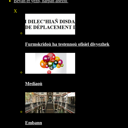
Bevañ er yezh, harpañ anezhi
X
Furmskridoù ha testennoù ofisiel divyezhek
Mediaoù
Embann