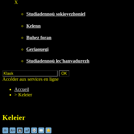
X
Studiadennoù sokioyezhoniel
Kelenn
Buhez foran
Geriaouegi
Studiadennoù lec'hanvadurezh
Accéder aux services en ligne
Accueil
>
Keleier
Keleier