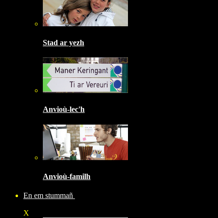
Stad ar yezh
Anvioù-lec'h
Anvioù-familh
En em stummañ
X