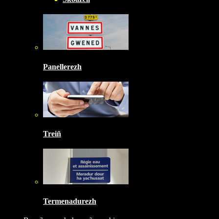
Panellerezh
Treiñ
Termenadurezh