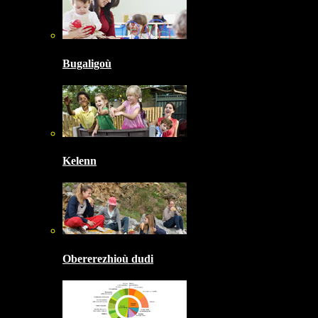
Bugaligoù
Kelenn
Obererezhioù dudi