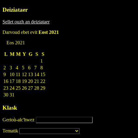
Deiziataer
Sellet ouzh an deiziataer
Darvoud ebet evit
Eost 2021
Eos 2021
L
M
M
Y
G
S
S
1
2
3
4
5
6
7
8
9
10
11
12
13
14
15
16
17
18
19
20
21
22
23
24
25
26
27
28
29
30
31
Klask
Gerioù-alc'hwez
Tematik