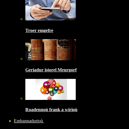
Troer emgefre
Geriadur istorel Meurgorf
Roadennoù frank a wirioù
Embannadurioù