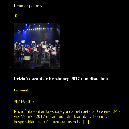
Lenn ar peurrest
0
Prizioù dazont ar brezhoneg 2017 : an disoc'hoù
Darvoud
30/03/2017
Prizioù dazont ar brezhoneg a oa bet roet d'ar Gwener 24 a
viz Meurzh 2017 e Lannuon dirak an it. L. Louarn,
besprezidantez ar C'huzul-rannvro ha [...]