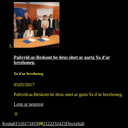
Pañvrid-ar-Beskont he deus sinet ar garta Ya d’ar
brezhoneg.
Ya d'ar brezhoneg
05/05/2017
Pañvrid-ar-Beskont he deus sinet ar garta Ya d’ar brezhoneg.
Lenn ar peurrest
0
Kentañ
15
16
17
18
19
20
21
22
23
24
25
Diwezhañ