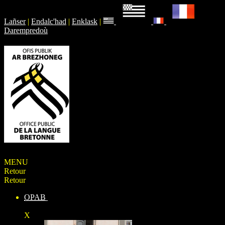
Lañser
|
Endalc'had
|
Enklask
|
Darempredoù
MENU
Retour
Retour
OPAB
X