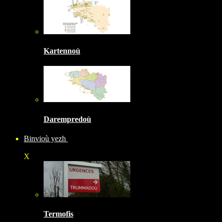
Kartennoù
Darempredoù
Binvioù yezh
X
Termofis