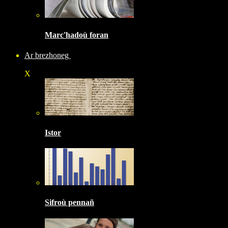
Marc'hadoù foran
Ar brezhoneg
X
Istor
Sifroù pennañ