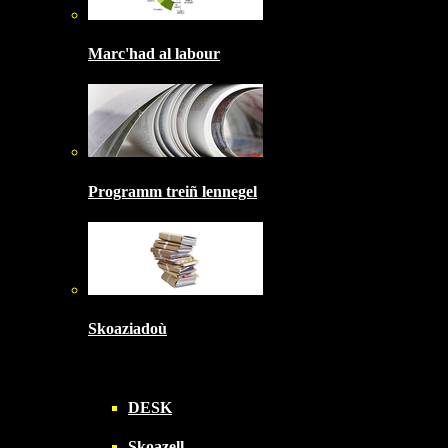
Marc'had al labour
Programm treiñ lennegel
Skoaziadoù
DESK
Skoazell