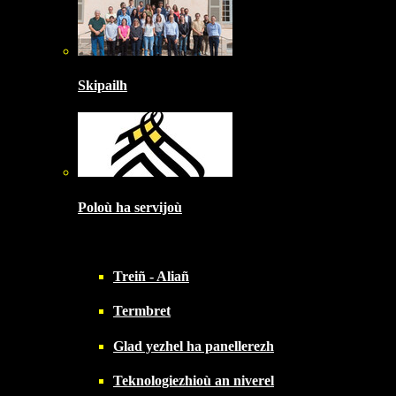
Skipailh
Poloù ha servijoù
Treiñ - Aliañ
Termbret
Glad yezhel ha panellerezh
Teknologiezhioù an niverel