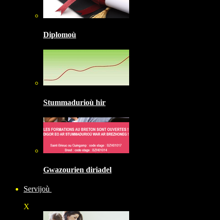
Diplomoù
Stummadurioù hir
Gwazourien diriadel
Servijoù
X