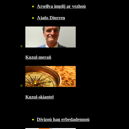
Arsellva implij ar yezhoù
Ajañs Diorren
Kuzul-merañ
Kuzul-skiantel
Divizoù hag erbedadennoù