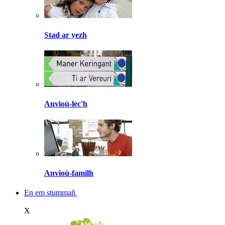
Stad ar yezh
Anvioù-lec'h
Anvioù-familh
En em stummañ
X