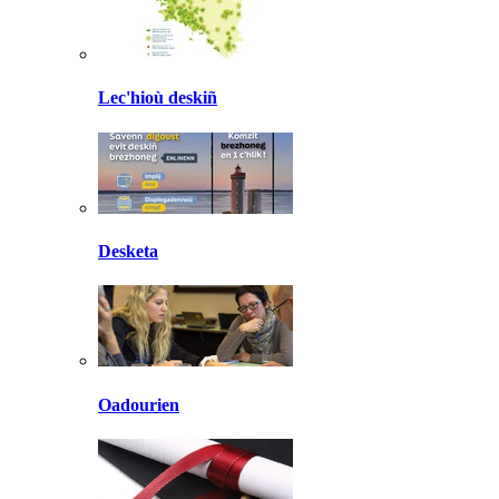
Lec'hioù deskiñ
Desketa
Oadourien