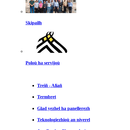
Skipailh
Poloù ha servijoù
Treiñ - Aliañ
Termbret
Glad yezhel ha panellerezh
Teknologiezhioù an niverel