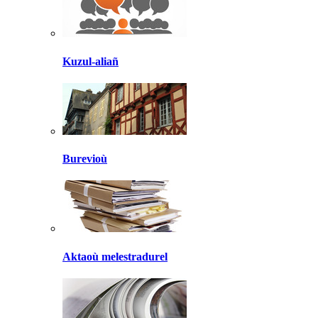
Kuzul-aliañ
Burevioù
Aktaoù melestradurel