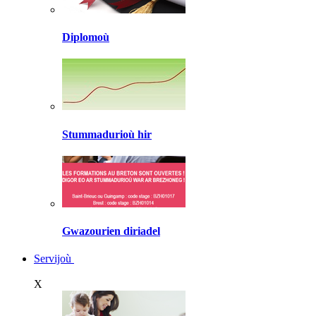
Diplomoù
Stummadurioù hir
Gwazourien diriadel
Servijoù
X