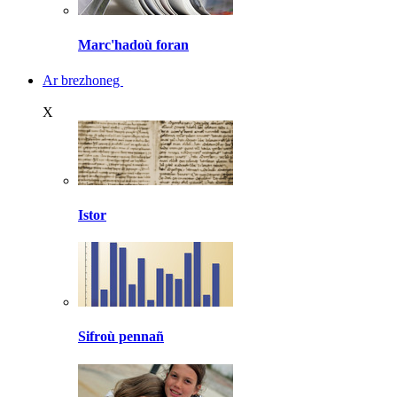
Marc'hadoù foran
Ar brezhoneg
X
Istor
Sifroù pennañ