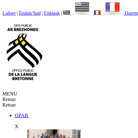
Lañser
|
Endalc'had
|
Enklask
|
Darem
MENU
Retour
Retour
OPAB
X