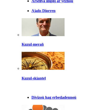
Arsellva implij ar yezhoù
Ajañs Diorren
Kuzul-merañ
Kuzul-skiantel
Divizoù hag erbedadennoù