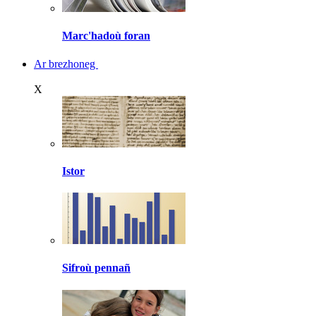
Marc'hadoù foran
Ar brezhoneg
X
Istor
Sifroù pennañ