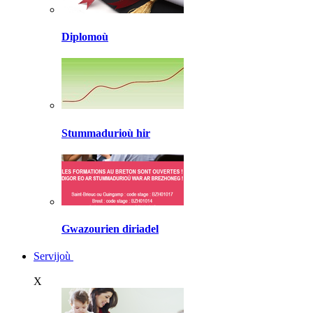
Diplomoù
Stummadurioù hir
Gwazourien diriadel
Servijoù
X