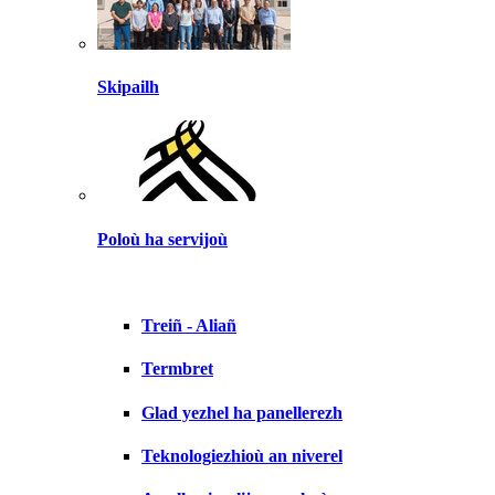
Skipailh
Poloù ha servijoù
Treiñ - Aliañ
Termbret
Glad yezhel ha panellerezh
Teknologiezhioù an niverel