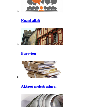
Kuzul-aliañ
Burevioù
Aktaoù melestradurel