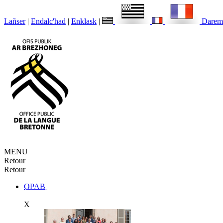
Lañser
|
Endalc'had
|
Enklask
|
Darem
MENU
Retour
Retour
OPAB
X