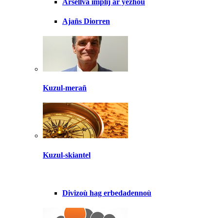
Arsellva implij ar yezhoù
Ajañs Diorren
Kuzul-merañ
Kuzul-skiantel
Divizoù hag erbedadennoù