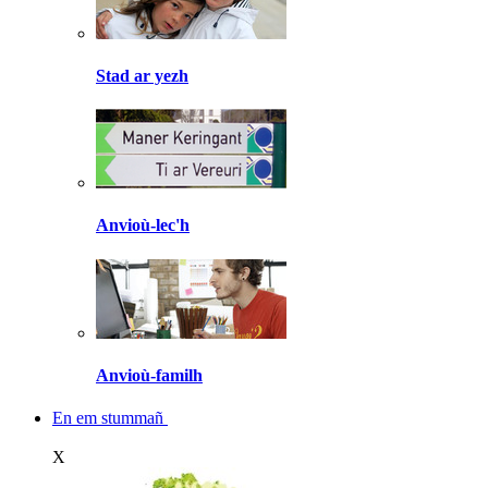
Stad ar yezh
Anvioù-lec'h
Anvioù-familh
En em stummañ
X