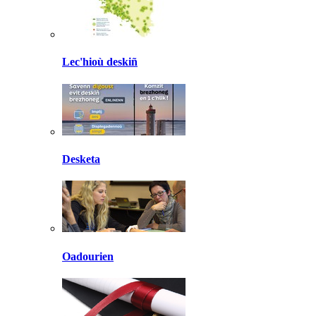
Lec'hioù deskiñ
Desketa
Oadourien