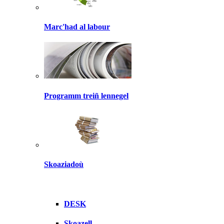
Marc'had al labour
Programm treiñ lennegel
Skoaziadoù
DESK
Skoazell