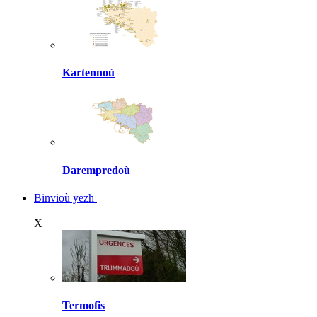
Kartennoù
Darempredoù
Binvioù yezh
X
Termofis