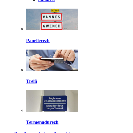
Panellerezh
Treiñ
Termenadurezh