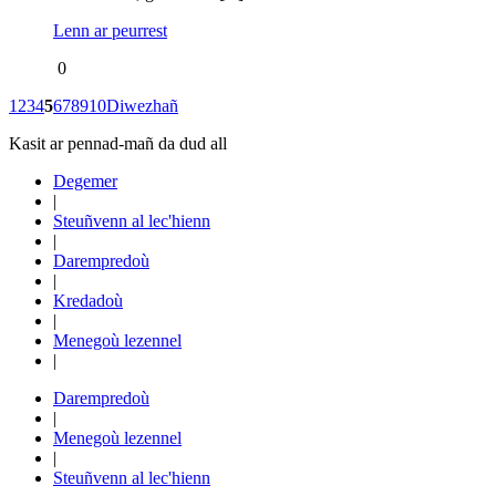
Lenn ar peurrest
0
1
2
3
4
5
6
7
8
9
10
Diwezhañ
Kasit ar pennad-mañ da dud all
Degemer
|
Steuñvenn al lec'hienn
|
Darempredoù
|
Kredadoù
|
Menegoù lezennel
|
Darempredoù
|
Menegoù lezennel
|
Steuñvenn al lec'hienn