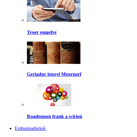
Troer emgefre
Geriadur istorel Meurgorf
Roadennoù frank a wirioù
Embannadurioù