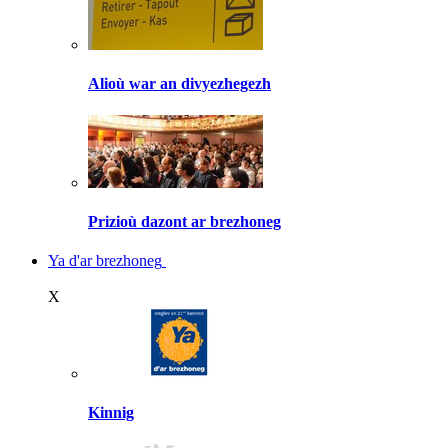
Alioù war an divyezhegezh
Prizioù dazont ar brezhoneg
Ya d'ar brezhoneg
X
Kinnig