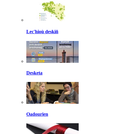
Lec'hioù deskiñ
Desketa
Oadourien