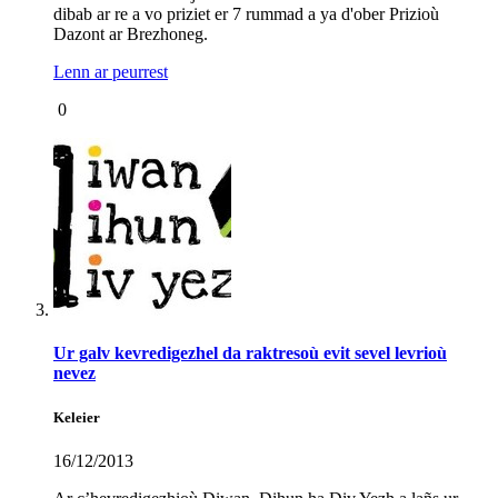
dibab ar re a vo priziet er 7 rummad a ya d'ober Prizioù
Dazont ar Brezhoneg.
Lenn ar peurrest
0
Ur galv kevredigezhel da raktresoù evit sevel levrioù
nevez
Keleier
16/12/2013