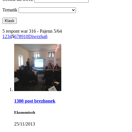
Tematik
5 respont war 316 - Pajenn 5/64
1
2
3
4
5
6
7
8
9
10
Diwezhañ
1300 post brezhonek
Ekonomiezh
25/11/2013