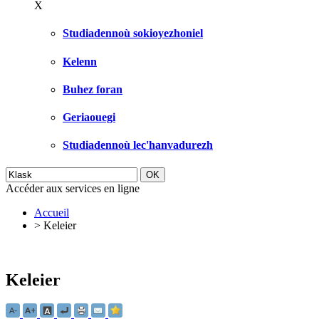
X
Studiadennoù sokioyezhoniel
Kelenn
Buhez foran
Geriaouegi
Studiadennoù lec'hanvadurezh
Accéder aux services en ligne
Accueil
>
Keleier
Keleier