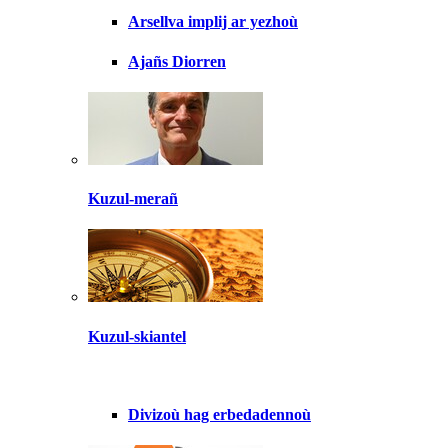
Arsellva implij ar yezhoù
Ajañs Diorren
Kuzul-merañ
Kuzul-skiantel
Divizoù hag erbedadennoù