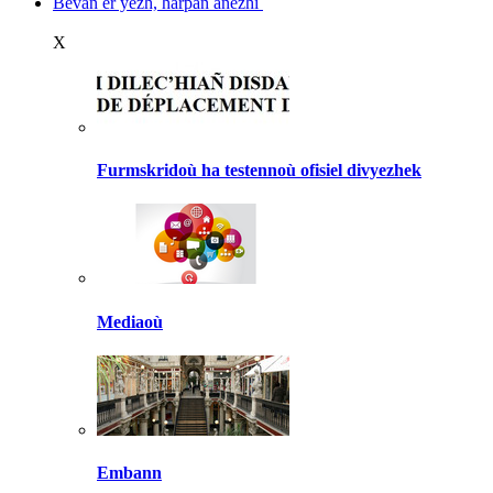
Bevañ er yezh, harpañ anezhi
X
Furmskridoù ha testennoù ofisiel divyezhek
Mediaoù
Embann