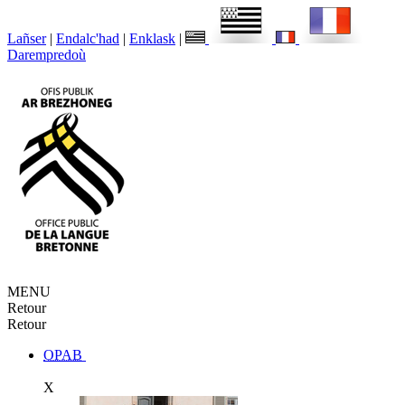
Lañser
|
Endalc'had
|
Enklask
|
Darempredoù
MENU
Retour
Retour
OPAB
X