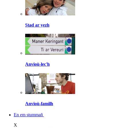
Stad ar yezh
Anvioù-lec'h
Anvioù-familh
En em stummañ
X