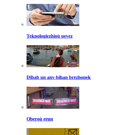
Teknologiezhioù nevez
Dibab un anv-bihan brezhonek
Oberoù eeun