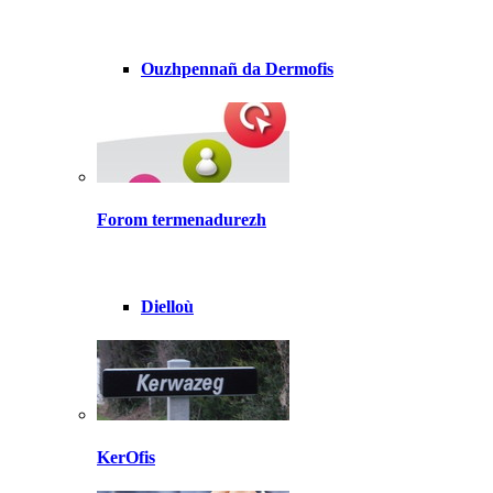
Ouzhpennañ da Dermofis
Forom termenadurezh
Dielloù
KerOfis