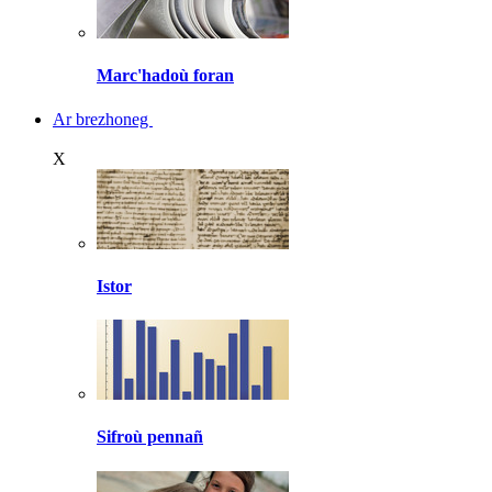
Marc'hadoù foran
Ar brezhoneg
X
Istor
Sifroù pennañ