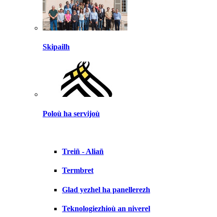
Skipailh
Poloù ha servijoù
Treiñ - Aliañ
Termbret
Glad yezhel ha panellerezh
Teknologiezhioù an niverel