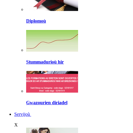
Diplomoù
Stummadurioù hir
Gwazourien diriadel
Servijoù
X