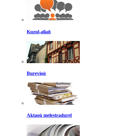
Kuzul-aliañ
Burevioù
Aktaoù melestradurel