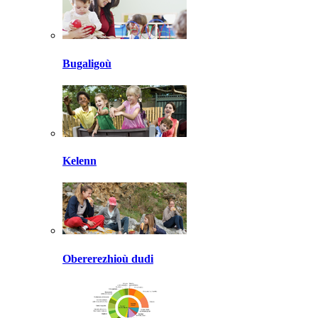
Bugaligoù
Kelenn
Obererezhioù dudi