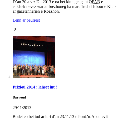
D’an 20 a viz Du 2013 e oa bet kinniget gant
OPAB
e
enklask nevez war ar brezhoneg ha marc’had al labour e Klub
ar gazetennerien e Roazhon.
Lenn ar peurrest
0
Prizioù 2014 : lañset int !
Darvoud
29/11/2013
Bodet eo bet tud ar juri d'an 23.11.13 e Pont-'n-Abad evit