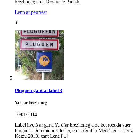
brezhoneg » da Broduet e Breizh.
Lenn ar peurrest
0
Pluguen gant al label 3
Ya d'ar brezhoneg
10/01/2014
Label live 3 ar garta Ya d’ar brezhoneg a oa bet roet da vaer
Pluguen, Dominique Closier, en ti-kêr d’ar Merc’her 11 a viz
Kerzu 2013, gant Lena [...]