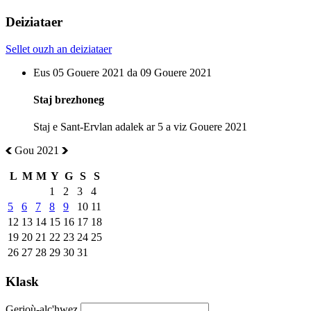
Deiziataer
Sellet ouzh an deiziataer
Eus 05 Gouere 2021 da 09 Gouere 2021
Staj brezhoneg
Staj e Sant-Ervlan adalek ar 5 a viz Gouere 2021
Gou 2021
L
M
M
Y
G
S
S
1
2
3
4
5
6
7
8
9
10
11
12
13
14
15
16
17
18
19
20
21
22
23
24
25
26
27
28
29
30
31
Klask
Gerioù-alc'hwez