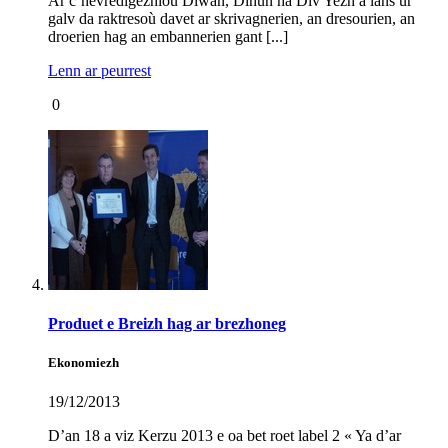
Ar c’hevredigezhioù Diwan, Dihun ha Div Yezh a lañs ur
galv da raktresoù davet ar skrivagnerien, an dresourien, an
droerien hag an embannerien gant [...]
Lenn ar peurrest
0
Produet e Breizh hag ar brezhoneg
Ekonomiezh
19/12/2013
D’an 18 a viz Kerzu 2013 e oa bet roet label 2 « Ya d’ar