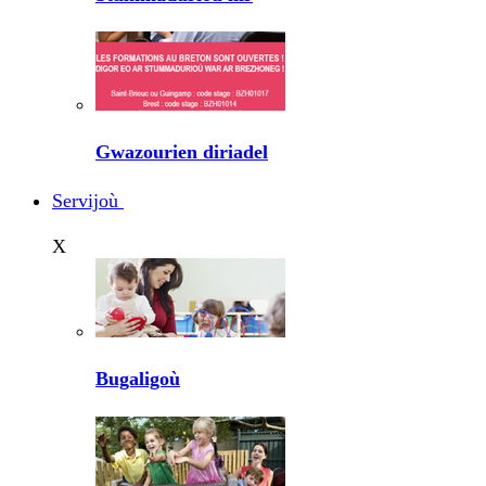
Gwazourien diriadel
Servijoù
X
Bugaligoù