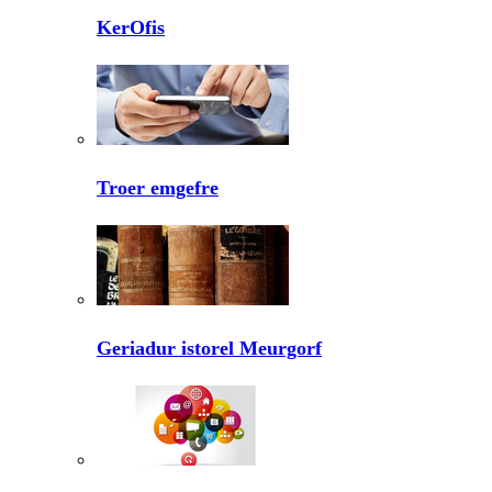
KerOfis
Troer emgefre
Geriadur istorel Meurgorf