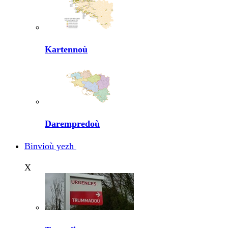
Kartennoù
Darempredoù
Binvioù yezh
X