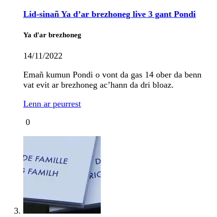
Lid-sinañ Ya d’ar brezhoneg live 3 gant Pondi
Ya d'ar brezhoneg
14/11/2022
Emañ kumun Pondi o vont da gas 14 ober da benn
vat evit ar brezhoneg ac’hann da dri bloaz.
Lenn ar peurrest
0