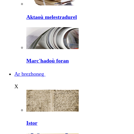
Aktaoù melestradurel
Marc'hadoù foran
Ar brezhoneg
X
Istor