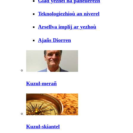
Glad yezhel ha panellerezh
Teknologiezhioù an niverel
Arsellva implij ar yezhoù
Ajañs Diorren
Kuzul-merañ
Kuzul-skiantel