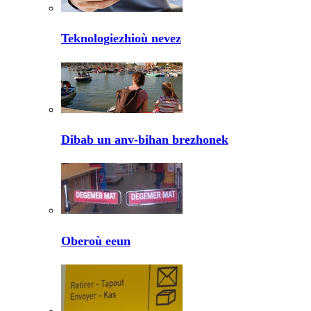
Teknologiezhioù nevez
Dibab un anv-bihan brezhonek
Oberoù eeun