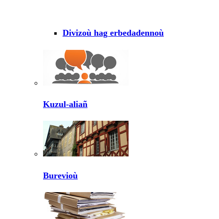
Divizoù hag erbedadennoù
Kuzul-aliañ
Burevioù