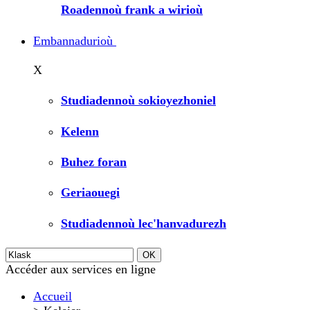
Roadennoù frank a wirioù
Embannadurioù
X
Studiadennoù sokioyezhoniel
Kelenn
Buhez foran
Geriaouegi
Studiadennoù lec'hanvadurezh
Accéder aux services en ligne
Accueil