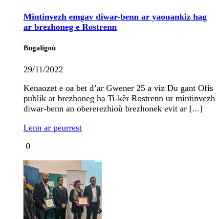
Mintinvezh emgav diwar-benn ar yaouankiz hag
ar brezhoneg e Rostrenn
Bugaligoù
29/11/2022
Kenaozet e oa bet d’ar Gwener 25 a viz Du gant Ofis
publik ar brezhoneg ha Ti-kêr Rostrenn ur mintinvezh
diwar-benn an obererezhioù brezhonek evit ar [...]
Lenn ar peurrest
0