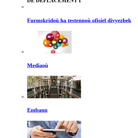
Furmskridoù ha testennoù ofisiel divyezhek
Mediaoù
Embann