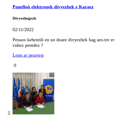
Panelloù elektronek divyezhek e Karaez
Divyezhegezh
02/11/2022
Penaos kehentiñ en un doare divyezhek hag aes-tre er
vuhez pemdez ?
Lenn ar peurrest
0