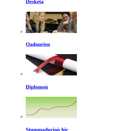
Desketa
Oadourien
Diplomoù
Stummadurioù hir