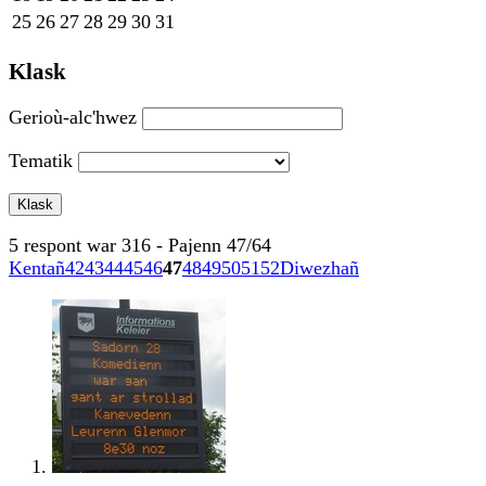
25
26
27
28
29
30
31
Klask
Gerioù-alc'hwez
Tematik
5 respont war 316 - Pajenn 47/64
Kentañ
42
43
44
45
46
47
48
49
50
51
52
Diwezhañ