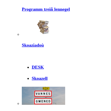
Programm treiñ lennegel
Skoaziadoù
DESK
Skoazell