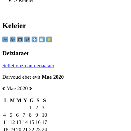
>
Keleier
Keleier
Deiziataer
Sellet ouzh an deiziataer
Darvoud ebet evit
Mae 2020
Mae 2020
L
M
M
Y
G
S
S
1
2
3
4
5
6
7
8
9
10
11
12
13
14
15
16
17
18
19
20
21
22
23
24