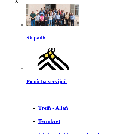
X
Skipailh
Poloù ha servijoù
Treiñ - Aliañ
Termbret