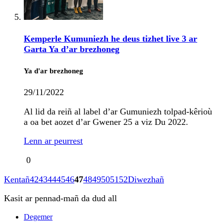
Kemperle Kumuniezh he deus tizhet live 3 ar
Garta Ya d’ar brezhoneg
Ya d'ar brezhoneg
29/11/2022
Al lid da reiñ al label d’ar Gumuniezh tolpad-kêrioù
a oa bet aozet d’ar Gwener 25 a viz Du 2022.
Lenn ar peurrest
0
Kentañ
42
43
44
45
46
47
48
49
50
51
52
Diwezhañ
Kasit ar pennad-mañ da dud all
Degemer