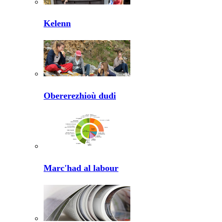
Kelenn
Obererezhioù dudi
Marc'had al labour