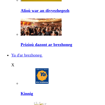
Alioù war an divyezhegezh
Prizioù dazont ar brezhoneg
Ya d'ar brezhoneg
X
Kinnig