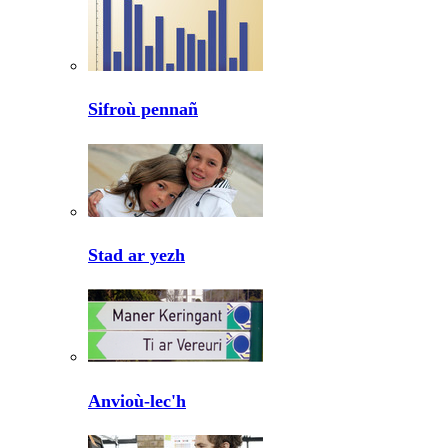
Sifroù pennañ
Stad ar yezh
Anvioù-lec'h