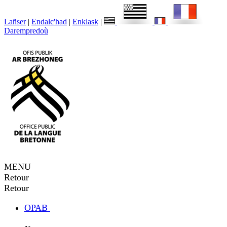
Lañser
|
Endalc'had
|
Enklask
|
Darempredoù
MENU
Retour
Retour
OPAB