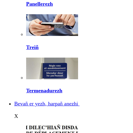
Panellerezh
Treiñ
Termenadurezh
Bevañ er yezh, harpañ anezhi
X