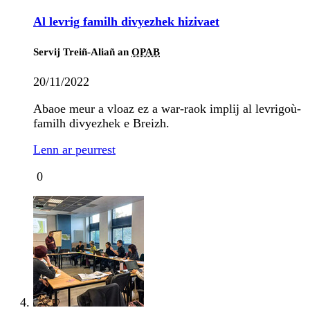
Al levrig familh divyezhek hizivaet
Servij Treiñ-Aliañ an
OPAB
20/11/2022
Abaoe meur a vloaz ez a war-raok implij al levrigoù-
familh divyezhek e Breizh.
Lenn ar peurrest
0