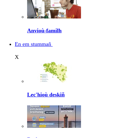
Anvioù-familh
En em stummañ
X
Lec'hioù deskiñ