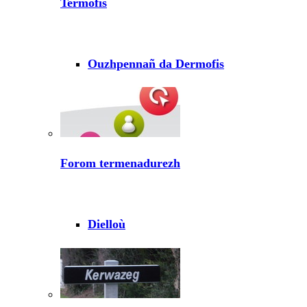
Termofis
Ouzhpennañ da Dermofis
Forom termenadurezh
Dielloù