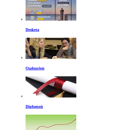
Desketa
Oadourien
Diplomoù