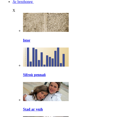
Ar brezhoneg
X
Istor
Sifroù pennañ
Stad ar yezh