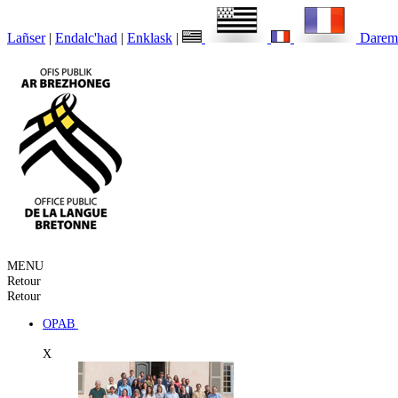
Lañser
|
Endalc'had
|
Enklask
|
Darem
MENU
Retour
Retour
OPAB
X