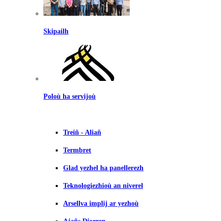
Skipailh
Poloù ha servijoù
Treiñ - Aliañ
Termbret
Glad yezhel ha panellerezh
Teknologiezhioù an niverel
Arsellva implij ar yezhoù