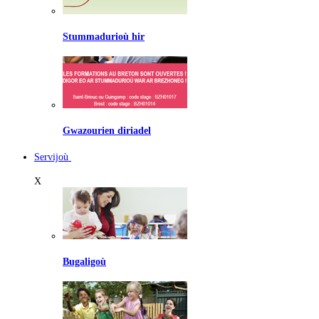
Stummadurioù hir
Gwazourien diriadel
Servijoù
X
Bugaligoù