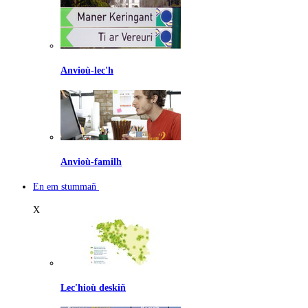
Anvioù-lec'h
Anvioù-familh
En em stummañ
X
Lec'hioù deskiñ