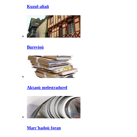
Kuzul-aliañ
Burevioù
Aktaoù melestradurel
Marc'hadoù foran