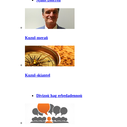
Ajañs Diorren
Kuzul-merañ
Kuzul-skiantel
Divizoù hag erbedadennoù