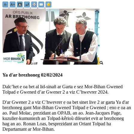
Ya d'ar brezhoneg
02/02/2024
Dalc’het e oa bet al lid-sinañ ar Garta e sez Mor-Bihan Gwened
Tolpad e Gwened d’ar Gwener 2 a viz C’hwevrer 2024.
D'ar Gwener 2 a viz C’hwevrer e oa bet sinet live 2 ar garta Ya d'ar
brezhoneg gant Mor-Bihan Gwened Tolpad e
Gwened
; eno e oa an
ao. Paul Molac, prezidant an OPAB, an ao. Jean-Jacques Page,
kuzulier-kumuniezh an Tolpad-kêrioù dileuriet evit ar brezhoneg
hag an ao. Ronan Loas, besprezidant an Oriant Tolpad ha
Departamant ar Mor-Bihan.