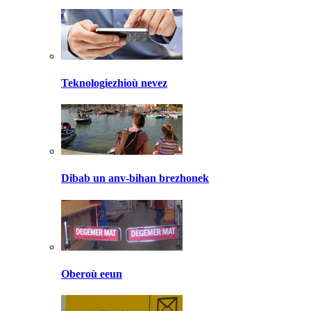
Teknologiezhioù nevez
Dibab un anv-bihan brezhonek
Oberoù eeun