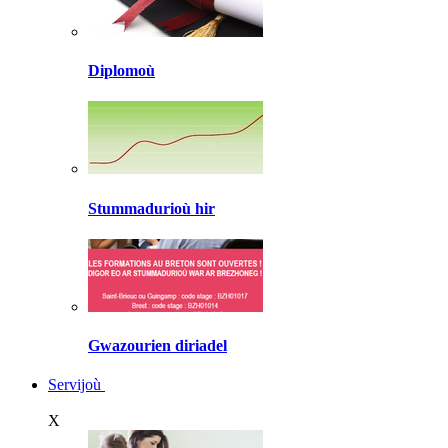
Diplomoù
Stummadurioù hir
Gwazourien diriadel
Servijoù
X