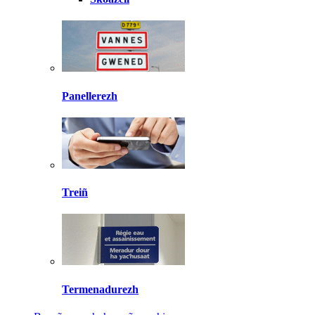
Panellerezh
Treiñ
Termenadurezh