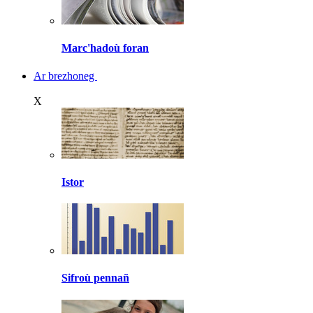
Marc'hadoù foran
Ar brezhoneg
X
Istor
Sifroù pennañ