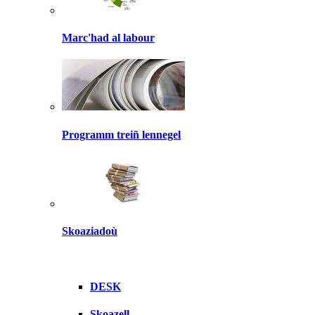
Marc'had al labour
Programm treiñ lennegel
Skoaziadoù
DESK
Skoazell