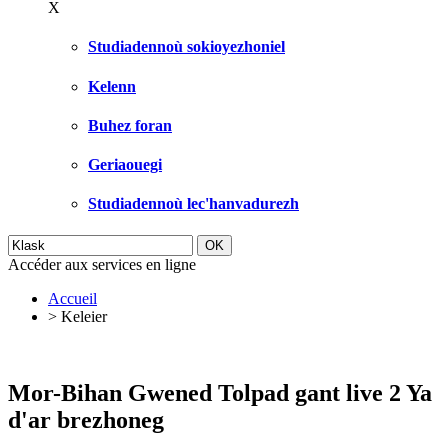
X
Studiadennoù sokioyezhoniel
Kelenn
Buhez foran
Geriaouegi
Studiadennoù lec'hanvadurezh
Accéder aux services en ligne
Accueil
>
Keleier
Mor-Bihan Gwened Tolpad gant live 2 Ya
d'ar brezhoneg