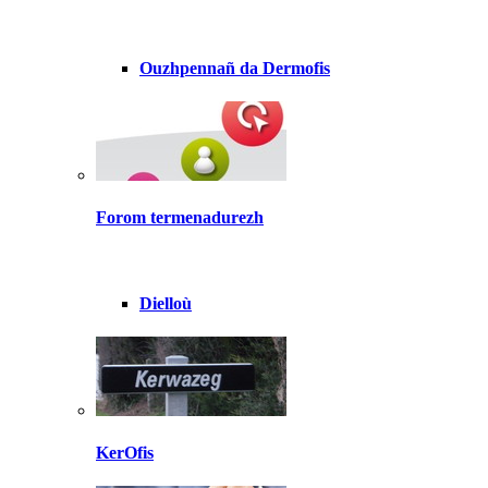
Ouzhpennañ da Dermofis
Forom termenadurezh
Dielloù
KerOfis