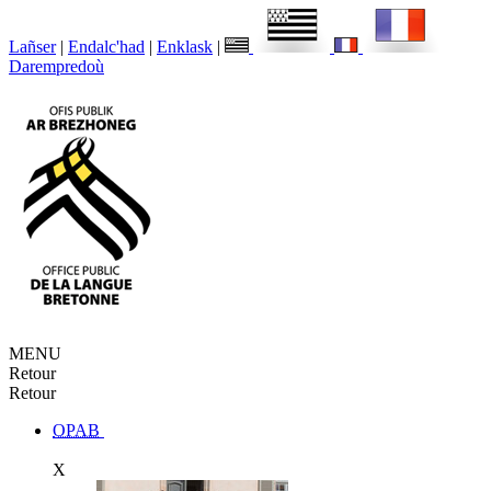
Lañser
|
Endalc'had
|
Enklask
|
Darempredoù
MENU
Retour
Retour
OPAB
X